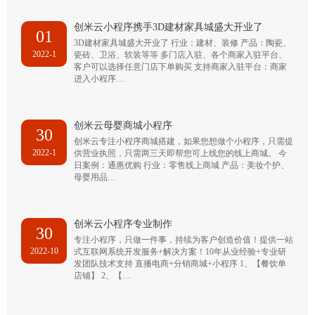
创米云小程序携手3D建材家具城盛大开业了
01
3D建材家具城盛大开业了 行业：建材、装修 产品：陶瓷、
2022-1
瓷砖、卫浴、软装等等 多门店入驻、各个商家入驻平台、
客户可以选择任意门店下单购买 支持商家入驻平台：商家
进入小程序…
创米云母婴商城小程序
30
创米云专注小程序商城搭建，如果您想做个小程序，只需提
2022-1
供营业执照，只需两三天即帮您可上线您的线上商城。 今
日案例：通惠优购 行业：零售线上商城 产品：美妆个护、
母婴用品…
创米云小程序专业制作
30
专注小程序，只做一件事，持续为客户创造价值！提供一站
2022-10
式互联网系统开发服务+解决方案！10年从业经验+专业研
发团队技术支持 直播电商+分销商城+小程序 1、【餐饮单
店铺】 2、【…