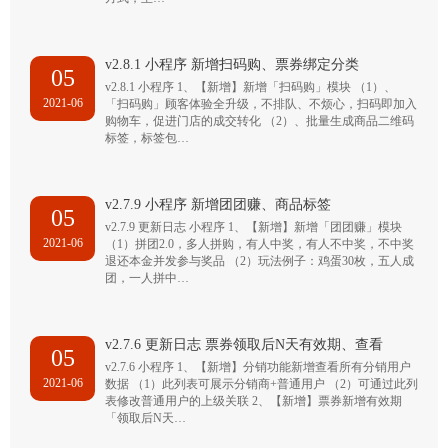
v2.8.1 小程序 新增扫码购、票券绑定分类
05
v2.8.1 小程序 1、【新增】新增「扫码购」模块 （1）、
2021-06
「扫码购」顾客体验全升级，不排队、不烦心，扫码即加入
购物车，促进门店的成交转化 （2）、批量生成商品二维码
标签，标签包…
v2.7.9 小程序 新增团团赚、商品标签
05
v2.7.9 更新日志 小程序 1、【新增】新增「团团赚」模块
2021-06
（1）拼团2.0，多人拼购，有人中奖，有人不中奖，不中奖
退还本金并发参与奖品 （2）玩法例子：鸡蛋30枚，五人成
团，一人拼中…
v2.7.6 更新日志 票券领取后N天有效期、查看
05
v2.7.6 小程序 1、【新增】分销功能新增查看所有分销用户
2021-06
数据 （1）此列表可展示分销商+普通用户 （2）可通过此列
表修改普通用户的上级关联 2、【新增】票券新增有效期
「领取后N天…