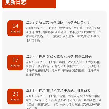
更新日志
v2.8.9 更新日志 分销团队、分销等级自动升
14
v2.8.9 小程序 1、【优化】砍价商品开启限购，优化在创建
2021-08
砍价订单时，增加判断限购逻辑，而不是砍价成功后的下单
逻辑时才判断。 2、【优化】会员有效日期支持到100年 3、
【新增】新…
v2.8.7 小程序 客如云收银机分销 核销二维码
17
v2.8.7 上程序 1、【新增】客如云收银机分销，新增按匹配
2021-07
本系统「单个商品」计算分销佣金的方式。 2、【新增】新
增分销商成绩发展下级用户/分销商的通知提醒，让分销商
更好的掌握…
v2.8.3 小程序 商品指定消费方式、批量修改
29
v2.8.3 上程序 1、【新增】新增「商品自定义消费方式/物流
2021-06
方式 」功能 （1）商品默认都支持同城外卖、店内食堂、到
店自提、快递物流。 （2）商家可指定商品只支持某种消费
方式，至…