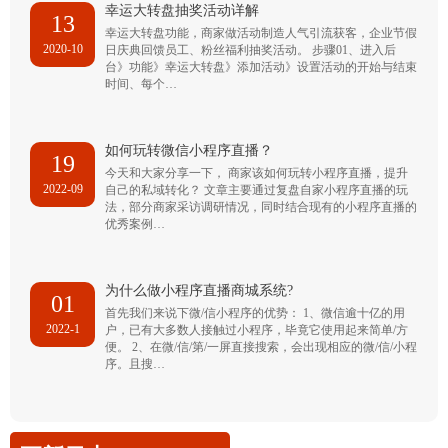
幸运大转盘抽奖活动详解
13
幸运大转盘功能，商家做活动制造人气引流获客，企业节假
2020-10
日庆典回馈员工、粉丝福利抽奖活动。 步骤01、进入后
台》功能》幸运大转盘》添加活动》设置活动的开始与结束
时间、每个…
如何玩转微信小程序直播？
19
今天和大家分享一下， 商家该如何玩转小程序直播，提升
2022-09
自己的私域转化？ 文章主要通过复盘自家小程序直播的玩
法，部分商家采访调研情况，同时结合现有的小程序直播的
优秀案例…
为什么做小程序直播商城系统?
01
首先我们来说下微/信小程序的优势： 1、微信逾十亿的用
2022-1
户，已有大多数人接触过小程序，毕竟它使用起来简单/方
便。 2、在微/信/第/一屏直接搜索，会出现相应的微/信/小程
序。且搜…