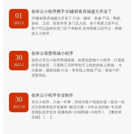
创米云小程序携手3D建材家具城盛大开业了
01
3D建材家具城盛大开业了 行业：建材、装修 产品：陶瓷、
2022-1
瓷砖、卫浴、软装等等 多门店入驻、各个商家入驻平台、
客户可以选择任意门店下单购买 支持商家入驻平台：商家
进入小程序…
创米云母婴商城小程序
30
创米云专注小程序商城搭建，如果您想做个小程序，只需提
2022-1
供营业执照，只需两三天即帮您可上线您的线上商城。 今
日案例：通惠优购 行业：零售线上商城 产品：美妆个护、
母婴用品…
创米云小程序专业制作
30
专注小程序，只做一件事，持续为客户创造价值！提供一站
2022-10
式互联网系统开发服务+解决方案！10年从业经验+专业研
发团队技术支持 直播电商+分销商城+小程序 1、【餐饮单
店铺】 2、【…