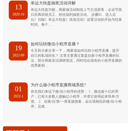
幸运大转盘抽奖活动详解
13
幸运大转盘功能，商家做活动制造人气引流获客，企业节假
2020-10
日庆典回馈员工、粉丝福利抽奖活动。 步骤01、进入后
台》功能》幸运大转盘》添加活动》设置活动的开始与结束
时间、每个…
如何玩转微信小程序直播？
19
今天和大家分享一下， 商家该如何玩转小程序直播，提升
2022-09
自己的私域转化？ 文章主要通过复盘自家小程序直播的玩
法，部分商家采访调研情况，同时结合现有的小程序直播的
优秀案例…
为什么做小程序直播商城系统?
01
首先我们来说下微/信小程序的优势： 1、微信逾十亿的用
2022-1
户，已有大多数人接触过小程序，毕竟它使用起来简单/方
便。 2、在微/信/第/一屏直接搜索，会出现相应的微/信/小程
序。且搜…