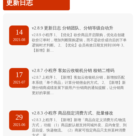
更新日志
v2.8.9 更新日志 分销团队、分销等级自动升
14
v2.8.9 小程序 1、【优化】砍价商品开启限购，优化在创建
2021-08
砍价订单时，增加判断限购逻辑，而不是砍价成功后的下单
逻辑时才判断。 2、【优化】会员有效日期支持到100年 3、
【新增】新…
v2.8.7 小程序 客如云收银机分销 核销二维码
17
v2.8.7 上程序 1、【新增】客如云收银机分销，新增按匹配
2021-07
本系统「单个商品」计算分销佣金的方式。 2、【新增】新
增分销商成绩发展下级用户/分销商的通知提醒，让分销商
更好的掌握…
v2.8.3 小程序 商品指定消费方式、批量修改
29
v2.8.3 上程序 1、【新增】新增「商品自定义消费方式/物流
2021-06
方式 」功能 （1）商品默认都支持同城外卖、店内食堂、到
店自提、快递物流。 （2）商家可指定商品只支持某种消费
方式，至…