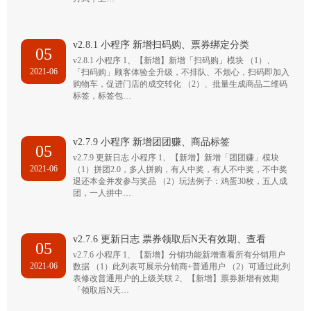
v2.8.1 小程序 新增扫码购、票券绑定分类
05
v2.8.1 小程序 1、【新增】新增「扫码购」模块 （1）、
2021-06
「扫码购」顾客体验全升级，不排队、不烦心，扫码即加入
购物车，促进门店的成交转化 （2）、批量生成商品二维码
标签，标签包…
v2.7.9 小程序 新增团团赚、商品标签
05
v2.7.9 更新日志 小程序 1、【新增】新增「团团赚」模块
2021-06
（1）拼团2.0，多人拼购，有人中奖，有人不中奖，不中奖
退还本金并发参与奖品 （2）玩法例子：鸡蛋30枚，五人成
团，一人拼中…
v2.7.6 更新日志 票券领取后N天有效期、查看
05
v2.7.6 小程序 1、【新增】分销功能新增查看所有分销用户
2021-06
数据 （1）此列表可展示分销商+普通用户 （2）可通过此列
表修改普通用户的上级关联 2、【新增】票券新增有效期
「领取后N天…