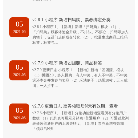
v2.8.1 小程序 新增扫码购、票券绑定分类
05
v2.8.1 小程序 1、【新增】新增「扫码购」模块 （1）、
2021-06
「扫码购」顾客体验全升级，不排队、不烦心，扫码即加入
购物车，促进门店的成交转化 （2）、批量生成商品二维码
标签，标签包…
v2.7.9 小程序 新增团团赚、商品标签
05
v2.7.9 更新日志 小程序 1、【新增】新增「团团赚」模块
2021-06
（1）拼团2.0，多人拼购，有人中奖，有人不中奖，不中奖
退还本金并发参与奖品 （2）玩法例子：鸡蛋30枚，五人成
团，一人拼中…
v2.7.6 更新日志 票券领取后N天有效期、查看
05
v2.7.6 小程序 1、【新增】分销功能新增查看所有分销用户
2021-06
数据 （1）此列表可展示分销商+普通用户 （2）可通过此列
表修改普通用户的上级关联 2、【新增】票券新增有效期
「领取后N天…