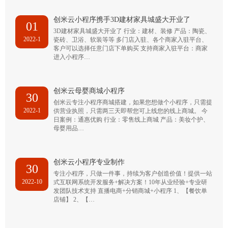
创米云小程序携手3D建材家具城盛大开业了
01
3D建材家具城盛大开业了 行业：建材、装修 产品：陶瓷、
2022-1
瓷砖、卫浴、软装等等 多门店入驻、各个商家入驻平台、
客户可以选择任意门店下单购买 支持商家入驻平台：商家
进入小程序…
创米云母婴商城小程序
30
创米云专注小程序商城搭建，如果您想做个小程序，只需提
2022-1
供营业执照，只需两三天即帮您可上线您的线上商城。 今
日案例：通惠优购 行业：零售线上商城 产品：美妆个护、
母婴用品…
创米云小程序专业制作
30
专注小程序，只做一件事，持续为客户创造价值！提供一站
2022-10
式互联网系统开发服务+解决方案！10年从业经验+专业研
发团队技术支持 直播电商+分销商城+小程序 1、【餐饮单
店铺】 2、【…