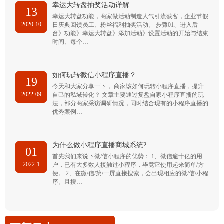
幸运大转盘抽奖活动详解
13
幸运大转盘功能，商家做活动制造人气引流获客，企业节假
2020-10
日庆典回馈员工、粉丝福利抽奖活动。 步骤01、进入后
台》功能》幸运大转盘》添加活动》设置活动的开始与结束
时间、每个…
如何玩转微信小程序直播？
19
今天和大家分享一下， 商家该如何玩转小程序直播，提升
2022-09
自己的私域转化？ 文章主要通过复盘自家小程序直播的玩
法，部分商家采访调研情况，同时结合现有的小程序直播的
优秀案例…
为什么做小程序直播商城系统?
01
首先我们来说下微/信小程序的优势： 1、微信逾十亿的用
2022-1
户，已有大多数人接触过小程序，毕竟它使用起来简单/方
便。 2、在微/信/第/一屏直接搜索，会出现相应的微/信/小程
序。且搜…