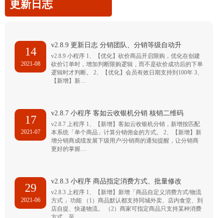
更新日志
v2.8.9 更新日志 分销团队、分销等级自动升
14
v2.8.9 小程序 1、【优化】砍价商品开启限购，优化在创建
2021-08
砍价订单时，增加判断限购逻辑，而不是砍价成功后的下单
逻辑时才判断。 2、【优化】会员有效日期支持到100年 3、
【新增】新…
v2.8.7 小程序 客如云收银机分销 核销二维码
17
v2.8.7 上程序 1、【新增】客如云收银机分销，新增按匹配
2021-07
本系统「单个商品」计算分销佣金的方式。 2、【新增】新
增分销商成绩发展下级用户/分销商的通知提醒，让分销商
更好的掌握…
v2.8.3 小程序 商品指定消费方式、批量修改
29
v2.8.3 上程序 1、【新增】新增「商品自定义消费方式/物流
2021-06
方式 」功能 （1）商品默认都支持同城外卖、店内食堂、到
店自提、快递物流。 （2）商家可指定商品只支持某种消费
方式，至…