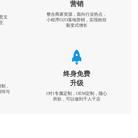
营销
整合商家资源，面向行业热点，
意文
小程序O2O落地营销，实现粉丝
主
裂变式增长
终身免费
升级
级制，
期待与
1对1专属定制，OEM定制，随心
所欲，可以做到千人千店