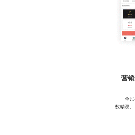
营销
全民
数精灵、