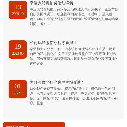
幸运大转盘抽奖活动详解
13
幸运大转盘功能，商家做活动制造人气引流获客，企业节假
2020-10
日庆典回馈员工、粉丝福利抽奖活动。 步骤01、进入后
台》功能》幸运大转盘》添加活动》设置活动的开始与结束
时间、每个…
如何玩转微信小程序直播？
19
今天和大家分享一下， 商家该如何玩转小程序直播，提升
2022-09
自己的私域转化？ 文章主要通过复盘自家小程序直播的玩
法，部分商家采访调研情况，同时结合现有的小程序直播的
优秀案例…
为什么做小程序直播商城系统?
01
首先我们来说下微/信小程序的优势： 1、微信逾十亿的用
2022-1
户，已有大多数人接触过小程序，毕竟它使用起来简单/方
便。 2、在微/信/第/一屏直接搜索，会出现相应的微/信/小程
序。且搜…