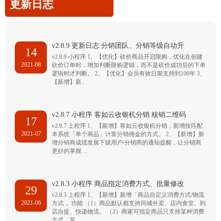
更新日志
v2.8.9 更新日志 分销团队、分销等级自动升
14
v2.8.9 小程序 1、【优化】砍价商品开启限购，优化在创建
2021-08
砍价订单时，增加判断限购逻辑，而不是砍价成功后的下单
逻辑时才判断。 2、【优化】会员有效日期支持到100年 3、
【新增】新…
v2.8.7 小程序 客如云收银机分销 核销二维码
17
v2.8.7 上程序 1、【新增】客如云收银机分销，新增按匹配
2021-07
本系统「单个商品」计算分销佣金的方式。 2、【新增】新
增分销商成绩发展下级用户/分销商的通知提醒，让分销商
更好的掌握…
v2.8.3 小程序 商品指定消费方式、批量修改
29
v2.8.3 上程序 1、【新增】新增「商品自定义消费方式/物流
2021-06
方式 」功能 （1）商品默认都支持同城外卖、店内食堂、到
店自提、快递物流。 （2）商家可指定商品只支持某种消费
方式，至…