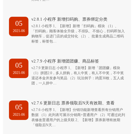
v2.8.1 小程序 新增扫码购、票券绑定分类
05
v2.8.1 小程序 1、【新增】新增「扫码购」模块 （1）、
2021-06
「扫码购」顾客体验全升级，不排队、不烦心，扫码即加入
购物车，促进门店的成交转化 （2）、批量生成商品二维码
标签，标签包…
v2.7.9 小程序 新增团团赚、商品标签
05
v2.7.9 更新日志 小程序 1、【新增】新增「团团赚」模块
2021-06
（1）拼团2.0，多人拼购，有人中奖，有人不中奖，不中奖
退还本金并发参与奖品 （2）玩法例子：鸡蛋30枚，五人成
团，一人拼中…
v2.7.6 更新日志 票券领取后N天有效期、查看
05
v2.7.6 小程序 1、【新增】分销功能新增查看所有分销用户
2021-06
数据 （1）此列表可展示分销商+普通用户 （2）可通过此列
表修改普通用户的上级关联 2、【新增】票券新增有效期
「领取后N天…