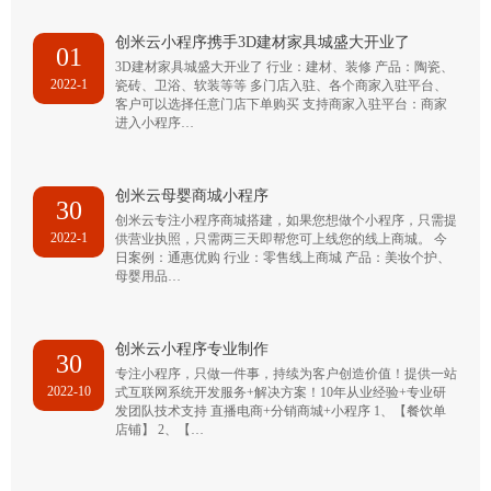
创米云小程序携手3D建材家具城盛大开业了
01
3D建材家具城盛大开业了 行业：建材、装修 产品：陶瓷、
2022-1
瓷砖、卫浴、软装等等 多门店入驻、各个商家入驻平台、
客户可以选择任意门店下单购买 支持商家入驻平台：商家
进入小程序…
创米云母婴商城小程序
30
创米云专注小程序商城搭建，如果您想做个小程序，只需提
2022-1
供营业执照，只需两三天即帮您可上线您的线上商城。 今
日案例：通惠优购 行业：零售线上商城 产品：美妆个护、
母婴用品…
创米云小程序专业制作
30
专注小程序，只做一件事，持续为客户创造价值！提供一站
2022-10
式互联网系统开发服务+解决方案！10年从业经验+专业研
发团队技术支持 直播电商+分销商城+小程序 1、【餐饮单
店铺】 2、【…