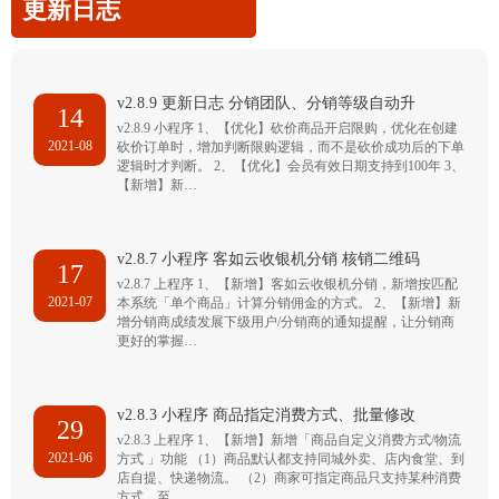
更新日志
v2.8.9 更新日志 分销团队、分销等级自动升
14
v2.8.9 小程序 1、【优化】砍价商品开启限购，优化在创建
2021-08
砍价订单时，增加判断限购逻辑，而不是砍价成功后的下单
逻辑时才判断。 2、【优化】会员有效日期支持到100年 3、
【新增】新…
v2.8.7 小程序 客如云收银机分销 核销二维码
17
v2.8.7 上程序 1、【新增】客如云收银机分销，新增按匹配
2021-07
本系统「单个商品」计算分销佣金的方式。 2、【新增】新
增分销商成绩发展下级用户/分销商的通知提醒，让分销商
更好的掌握…
v2.8.3 小程序 商品指定消费方式、批量修改
29
v2.8.3 上程序 1、【新增】新增「商品自定义消费方式/物流
2021-06
方式 」功能 （1）商品默认都支持同城外卖、店内食堂、到
店自提、快递物流。 （2）商家可指定商品只支持某种消费
方式，至…