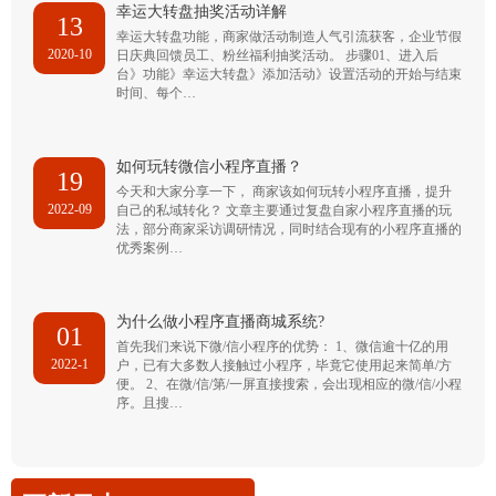
幸运大转盘抽奖活动详解
13
幸运大转盘功能，商家做活动制造人气引流获客，企业节假
2020-10
日庆典回馈员工、粉丝福利抽奖活动。 步骤01、进入后
台》功能》幸运大转盘》添加活动》设置活动的开始与结束
时间、每个…
如何玩转微信小程序直播？
19
今天和大家分享一下， 商家该如何玩转小程序直播，提升
2022-09
自己的私域转化？ 文章主要通过复盘自家小程序直播的玩
法，部分商家采访调研情况，同时结合现有的小程序直播的
优秀案例…
为什么做小程序直播商城系统?
01
首先我们来说下微/信小程序的优势： 1、微信逾十亿的用
2022-1
户，已有大多数人接触过小程序，毕竟它使用起来简单/方
便。 2、在微/信/第/一屏直接搜索，会出现相应的微/信/小程
序。且搜…