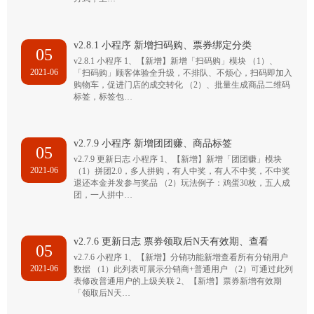
v2.8.1 小程序 新增扫码购、票券绑定分类
05
v2.8.1 小程序 1、【新增】新增「扫码购」模块 （1）、
2021-06
「扫码购」顾客体验全升级，不排队、不烦心，扫码即加入
购物车，促进门店的成交转化 （2）、批量生成商品二维码
标签，标签包…
v2.7.9 小程序 新增团团赚、商品标签
05
v2.7.9 更新日志 小程序 1、【新增】新增「团团赚」模块
2021-06
（1）拼团2.0，多人拼购，有人中奖，有人不中奖，不中奖
退还本金并发参与奖品 （2）玩法例子：鸡蛋30枚，五人成
团，一人拼中…
v2.7.6 更新日志 票券领取后N天有效期、查看
05
v2.7.6 小程序 1、【新增】分销功能新增查看所有分销用户
2021-06
数据 （1）此列表可展示分销商+普通用户 （2）可通过此列
表修改普通用户的上级关联 2、【新增】票券新增有效期
「领取后N天…