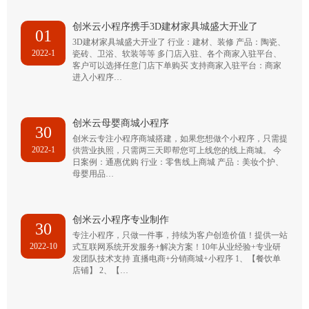
创米云小程序携手3D建材家具城盛大开业了
01
3D建材家具城盛大开业了 行业：建材、装修 产品：陶瓷、
2022-1
瓷砖、卫浴、软装等等 多门店入驻、各个商家入驻平台、
客户可以选择任意门店下单购买 支持商家入驻平台：商家
进入小程序…
创米云母婴商城小程序
30
创米云专注小程序商城搭建，如果您想做个小程序，只需提
2022-1
供营业执照，只需两三天即帮您可上线您的线上商城。 今
日案例：通惠优购 行业：零售线上商城 产品：美妆个护、
母婴用品…
创米云小程序专业制作
30
专注小程序，只做一件事，持续为客户创造价值！提供一站
2022-10
式互联网系统开发服务+解决方案！10年从业经验+专业研
发团队技术支持 直播电商+分销商城+小程序 1、【餐饮单
店铺】 2、【…