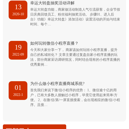
幸运大转盘抽奖活动详解
13
幸运大转盘功能，商家做活动制造人气引流获客，企业节假
2020-10
日庆典回馈员工、粉丝福利抽奖活动。 步骤01、进入后
台》功能》幸运大转盘》添加活动》设置活动的开始与结束
时间、每个…
如何玩转微信小程序直播？
19
今天和大家分享一下， 商家该如何玩转小程序直播，提升
2022-09
自己的私域转化？ 文章主要通过复盘自家小程序直播的玩
法，部分商家采访调研情况，同时结合现有的小程序直播的
优秀案例…
为什么做小程序直播商城系统?
01
首先我们来说下微/信小程序的优势： 1、微信逾十亿的用
2022-1
户，已有大多数人接触过小程序，毕竟它使用起来简单/方
便。 2、在微/信/第/一屏直接搜索，会出现相应的微/信/小程
序。且搜…