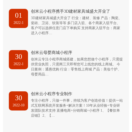
创米云小程序携手3D建材家具城盛大开业了
01
3D建材家具城盛大开业了 行业：建材、装修 产品：陶瓷、
2022-1
瓷砖、卫浴、软装等等 多门店入驻、各个商家入驻平台、
客户可以选择任意门店下单购买 支持商家入驻平台：商家
进入小程序…
创米云母婴商城小程序
30
创米云专注小程序商城搭建，如果您想做个小程序，只需提
2022-1
供营业执照，只需两三天即帮您可上线您的线上商城。 今
日案例：通惠优购 行业：零售线上商城 产品：美妆个护、
母婴用品…
创米云小程序专业制作
30
专注小程序，只做一件事，持续为客户创造价值！提供一站
2022-10
式互联网系统开发服务+解决方案！10年从业经验+专业研
发团队技术支持 直播电商+分销商城+小程序 1、【餐饮单
店铺】 2、【…