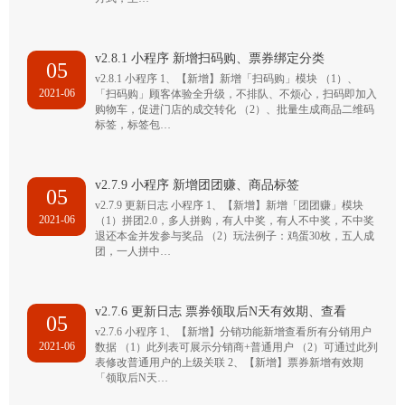
v2.8.1 小程序 新增扫码购、票券绑定分类
05
v2.8.1 小程序 1、【新增】新增「扫码购」模块 （1）、
2021-06
「扫码购」顾客体验全升级，不排队、不烦心，扫码即加入
购物车，促进门店的成交转化 （2）、批量生成商品二维码
标签，标签包…
v2.7.9 小程序 新增团团赚、商品标签
05
v2.7.9 更新日志 小程序 1、【新增】新增「团团赚」模块
2021-06
（1）拼团2.0，多人拼购，有人中奖，有人不中奖，不中奖
退还本金并发参与奖品 （2）玩法例子：鸡蛋30枚，五人成
团，一人拼中…
v2.7.6 更新日志 票券领取后N天有效期、查看
05
v2.7.6 小程序 1、【新增】分销功能新增查看所有分销用户
2021-06
数据 （1）此列表可展示分销商+普通用户 （2）可通过此列
表修改普通用户的上级关联 2、【新增】票券新增有效期
「领取后N天…