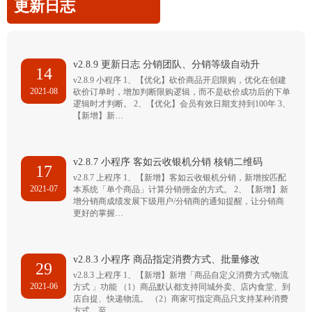
更新日志
v2.8.9 更新日志 分销团队、分销等级自动升
14
v2.8.9 小程序 1、【优化】砍价商品开启限购，优化在创建
2021-08
砍价订单时，增加判断限购逻辑，而不是砍价成功后的下单
逻辑时才判断。 2、【优化】会员有效日期支持到100年 3、
【新增】新…
v2.8.7 小程序 客如云收银机分销 核销二维码
17
v2.8.7 上程序 1、【新增】客如云收银机分销，新增按匹配
2021-07
本系统「单个商品」计算分销佣金的方式。 2、【新增】新
增分销商成绩发展下级用户/分销商的通知提醒，让分销商
更好的掌握…
v2.8.3 小程序 商品指定消费方式、批量修改
29
v2.8.3 上程序 1、【新增】新增「商品自定义消费方式/物流
2021-06
方式 」功能 （1）商品默认都支持同城外卖、店内食堂、到
店自提、快递物流。 （2）商家可指定商品只支持某种消费
方式，至…