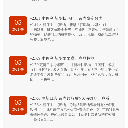
v2.8.1 小程序 新增扫码购、票券绑定分类
05
v2.8.1 小程序 1、【新增】新增「扫码购」模块 （1）、
2021-06
「扫码购」顾客体验全升级，不排队、不烦心，扫码即加入
购物车，促进门店的成交转化 （2）、批量生成商品二维码
标签，标签包…
v2.7.9 小程序 新增团团赚、商品标签
05
v2.7.9 更新日志 小程序 1、【新增】新增「团团赚」模块
2021-06
（1）拼团2.0，多人拼购，有人中奖，有人不中奖，不中奖
退还本金并发参与奖品 （2）玩法例子：鸡蛋30枚，五人成
团，一人拼中…
v2.7.6 更新日志 票券领取后N天有效期、查看
05
v2.7.6 小程序 1、【新增】分销功能新增查看所有分销用户
2021-06
数据 （1）此列表可展示分销商+普通用户 （2）可通过此列
表修改普通用户的上级关联 2、【新增】票券新增有效期
「领取后N天…