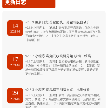
更新日志
v2.8.9 更新日志 分销团队、分销等级自动升
14
v2.8.9 小程序 1、【优化】砍价商品开启限购，优化在创建
2021-08
砍价订单时，增加判断限购逻辑，而不是砍价成功后的下单
逻辑时才判断。 2、【优化】会员有效日期支持到100年 3、
【新增】新…
v2.8.7 小程序 客如云收银机分销 核销二维码
17
v2.8.7 上程序 1、【新增】客如云收银机分销，新增按匹配
2021-07
本系统「单个商品」计算分销佣金的方式。 2、【新增】新
增分销商成绩发展下级用户/分销商的通知提醒，让分销商
更好的掌握…
v2.8.3 小程序 商品指定消费方式、批量修改
29
v2.8.3 上程序 1、【新增】新增「商品自定义消费方式/物流
2021-06
方式 」功能 （1）商品默认都支持同城外卖、店内食堂、到
店自提、快递物流。 （2）商家可指定商品只支持某种消费
方式，至…