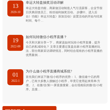
幸运大转盘抽奖活动详解
13
幸运大转盘功能，商家做活动制造人气引流获客，企业节假
2020-10
日庆典回馈员工、粉丝福利抽奖活动。 步骤01、进入后
台》功能》幸运大转盘》添加活动》设置活动的开始与结束
时间、每个…
如何玩转微信小程序直播？
19
今天和大家分享一下， 商家该如何玩转小程序直播，提升
2022-09
自己的私域转化？ 文章主要通过复盘自家小程序直播的玩
法，部分商家采访调研情况，同时结合现有的小程序直播的
优秀案例…
为什么做小程序直播商城系统?
01
首先我们来说下微/信小程序的优势： 1、微信逾十亿的用
2022-1
户，已有大多数人接触过小程序，毕竟它使用起来简单/方
便。 2、在微/信/第/一屏直接搜索，会出现相应的微/信/小程
序。且搜…