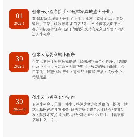
创米云小程序携手3D建材家具城盛大开业了
01
3D建材家具城盛大开业了 行业：建材、装修 产品：陶瓷、
2022-1
瓷砖、卫浴、软装等等 多门店入驻、各个商家入驻平台、
客户可以选择任意门店下单购买 支持商家入驻平台：商家
进入小程序…
创米云母婴商城小程序
30
创米云专注小程序商城搭建，如果您想做个小程序，只需提
2022-1
供营业执照，只需两三天即帮您可上线您的线上商城。 今
日案例：通惠优购 行业：零售线上商城 产品：美妆个护、
母婴用品…
创米云小程序专业制作
30
专注小程序，只做一件事，持续为客户创造价值！提供一站
2022-10
式互联网系统开发服务+解决方案！10年从业经验+专业研
发团队技术支持 直播电商+分销商城+小程序 1、【餐饮单
店铺】 2、【…