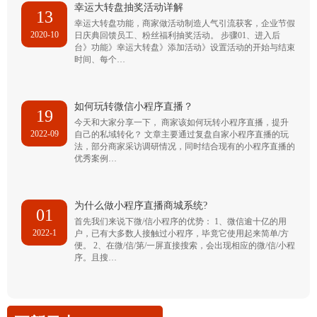
幸运大转盘抽奖活动详解
13
幸运大转盘功能，商家做活动制造人气引流获客，企业节假
2020-10
日庆典回馈员工、粉丝福利抽奖活动。 步骤01、进入后
台》功能》幸运大转盘》添加活动》设置活动的开始与结束
时间、每个…
如何玩转微信小程序直播？
19
今天和大家分享一下， 商家该如何玩转小程序直播，提升
2022-09
自己的私域转化？ 文章主要通过复盘自家小程序直播的玩
法，部分商家采访调研情况，同时结合现有的小程序直播的
优秀案例…
为什么做小程序直播商城系统?
01
首先我们来说下微/信小程序的优势： 1、微信逾十亿的用
2022-1
户，已有大多数人接触过小程序，毕竟它使用起来简单/方
便。 2、在微/信/第/一屏直接搜索，会出现相应的微/信/小程
序。且搜…