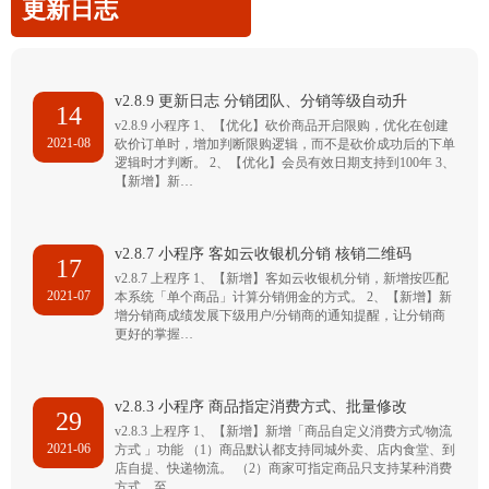
更新日志
v2.8.9 更新日志 分销团队、分销等级自动升
14
v2.8.9 小程序 1、【优化】砍价商品开启限购，优化在创建
2021-08
砍价订单时，增加判断限购逻辑，而不是砍价成功后的下单
逻辑时才判断。 2、【优化】会员有效日期支持到100年 3、
【新增】新…
v2.8.7 小程序 客如云收银机分销 核销二维码
17
v2.8.7 上程序 1、【新增】客如云收银机分销，新增按匹配
2021-07
本系统「单个商品」计算分销佣金的方式。 2、【新增】新
增分销商成绩发展下级用户/分销商的通知提醒，让分销商
更好的掌握…
v2.8.3 小程序 商品指定消费方式、批量修改
29
v2.8.3 上程序 1、【新增】新增「商品自定义消费方式/物流
2021-06
方式 」功能 （1）商品默认都支持同城外卖、店内食堂、到
店自提、快递物流。 （2）商家可指定商品只支持某种消费
方式，至…