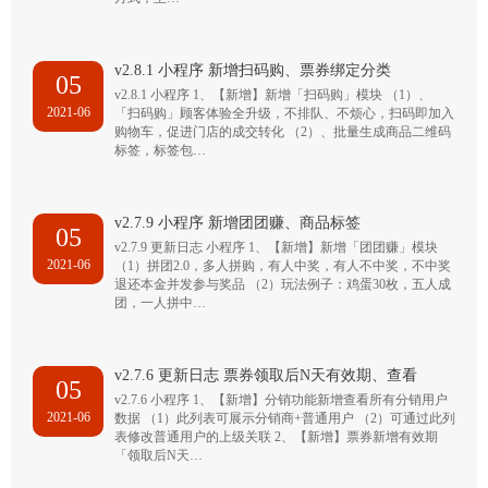
v2.8.1 小程序 新增扫码购、票券绑定分类
05
v2.8.1 小程序 1、【新增】新增「扫码购」模块 （1）、
2021-06
「扫码购」顾客体验全升级，不排队、不烦心，扫码即加入
购物车，促进门店的成交转化 （2）、批量生成商品二维码
标签，标签包…
v2.7.9 小程序 新增团团赚、商品标签
05
v2.7.9 更新日志 小程序 1、【新增】新增「团团赚」模块
2021-06
（1）拼团2.0，多人拼购，有人中奖，有人不中奖，不中奖
退还本金并发参与奖品 （2）玩法例子：鸡蛋30枚，五人成
团，一人拼中…
v2.7.6 更新日志 票券领取后N天有效期、查看
05
v2.7.6 小程序 1、【新增】分销功能新增查看所有分销用户
2021-06
数据 （1）此列表可展示分销商+普通用户 （2）可通过此列
表修改普通用户的上级关联 2、【新增】票券新增有效期
「领取后N天…