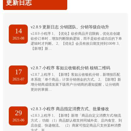
更新日志
v2.8.9 更新日志 分销团队、分销等级自动升
14
v2.8.9 小程序 1、【优化】砍价商品开启限购，优化在创建
2021-08
砍价订单时，增加判断限购逻辑，而不是砍价成功后的下单
逻辑时才判断。 2、【优化】会员有效日期支持到100年 3、
【新增】新…
v2.8.7 小程序 客如云收银机分销 核销二维码
17
v2.8.7 上程序 1、【新增】客如云收银机分销，新增按匹配
2021-07
本系统「单个商品」计算分销佣金的方式。 2、【新增】新
增分销商成绩发展下级用户/分销商的通知提醒，让分销商
更好的掌握…
v2.8.3 小程序 商品指定消费方式、批量修改
29
v2.8.3 上程序 1、【新增】新增「商品自定义消费方式/物流
2021-06
方式 」功能 （1）商品默认都支持同城外卖、店内食堂、到
店自提、快递物流。 （2）商家可指定商品只支持某种消费
方式，至…