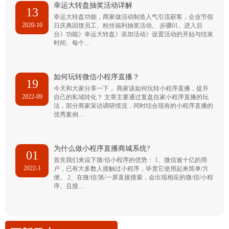
幸运大转盘抽奖活动详解
13
幸运大转盘功能，商家做活动制造人气引流获客，企业节假
2020-10
日庆典回馈员工、粉丝福利抽奖活动。 步骤01、进入后
台》功能》幸运大转盘》添加活动》设置活动的开始与结束
时间、每个…
如何玩转微信小程序直播？
19
今天和大家分享一下， 商家该如何玩转小程序直播，提升
2022-09
自己的私域转化？ 文章主要通过复盘自家小程序直播的玩
法，部分商家采访调研情况，同时结合现有的小程序直播的
优秀案例…
为什么做小程序直播商城系统?
01
首先我们来说下微/信小程序的优势： 1、微信逾十亿的用
2022-1
户，已有大多数人接触过小程序，毕竟它使用起来简单/方
便。 2、在微/信/第/一屏直接搜索，会出现相应的微/信/小程
序。且搜…