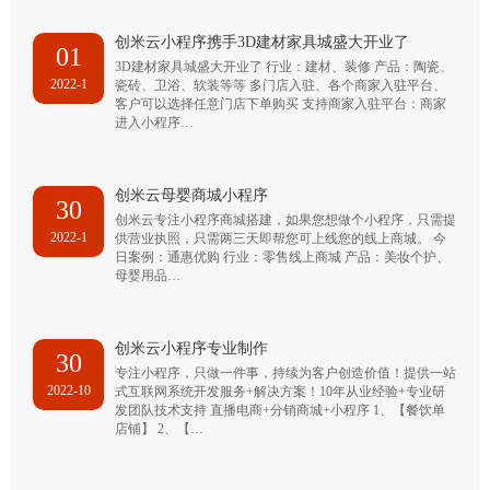
创米云小程序携手3D建材家具城盛大开业了
01
3D建材家具城盛大开业了 行业：建材、装修 产品：陶瓷、
2022-1
瓷砖、卫浴、软装等等 多门店入驻、各个商家入驻平台、
客户可以选择任意门店下单购买 支持商家入驻平台：商家
进入小程序…
创米云母婴商城小程序
30
创米云专注小程序商城搭建，如果您想做个小程序，只需提
2022-1
供营业执照，只需两三天即帮您可上线您的线上商城。 今
日案例：通惠优购 行业：零售线上商城 产品：美妆个护、
母婴用品…
创米云小程序专业制作
30
专注小程序，只做一件事，持续为客户创造价值！提供一站
2022-10
式互联网系统开发服务+解决方案！10年从业经验+专业研
发团队技术支持 直播电商+分销商城+小程序 1、【餐饮单
店铺】 2、【…