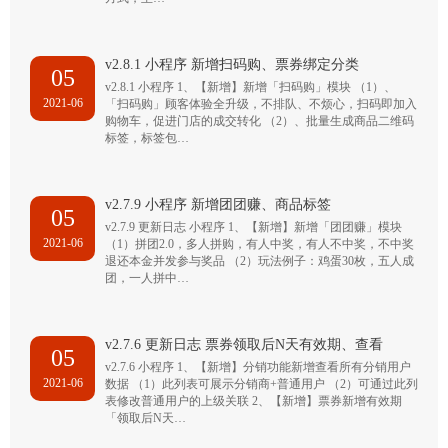
v2.8.1 小程序 新增扫码购、票券绑定分类
05
v2.8.1 小程序 1、【新增】新增「扫码购」模块 （1）、
2021-06
「扫码购」顾客体验全升级，不排队、不烦心，扫码即加入
购物车，促进门店的成交转化 （2）、批量生成商品二维码
标签，标签包…
v2.7.9 小程序 新增团团赚、商品标签
05
v2.7.9 更新日志 小程序 1、【新增】新增「团团赚」模块
2021-06
（1）拼团2.0，多人拼购，有人中奖，有人不中奖，不中奖
退还本金并发参与奖品 （2）玩法例子：鸡蛋30枚，五人成
团，一人拼中…
v2.7.6 更新日志 票券领取后N天有效期、查看
05
v2.7.6 小程序 1、【新增】分销功能新增查看所有分销用户
2021-06
数据 （1）此列表可展示分销商+普通用户 （2）可通过此列
表修改普通用户的上级关联 2、【新增】票券新增有效期
「领取后N天…