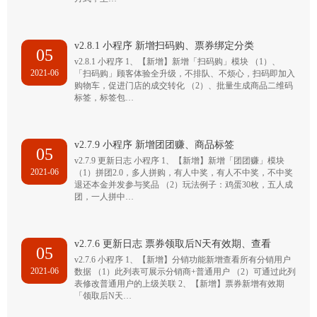
v2.8.1 小程序 新增扫码购、票券绑定分类
05
v2.8.1 小程序 1、【新增】新增「扫码购」模块 （1）、
2021-06
「扫码购」顾客体验全升级，不排队、不烦心，扫码即加入
购物车，促进门店的成交转化 （2）、批量生成商品二维码
标签，标签包…
v2.7.9 小程序 新增团团赚、商品标签
05
v2.7.9 更新日志 小程序 1、【新增】新增「团团赚」模块
2021-06
（1）拼团2.0，多人拼购，有人中奖，有人不中奖，不中奖
退还本金并发参与奖品 （2）玩法例子：鸡蛋30枚，五人成
团，一人拼中…
v2.7.6 更新日志 票券领取后N天有效期、查看
05
v2.7.6 小程序 1、【新增】分销功能新增查看所有分销用户
2021-06
数据 （1）此列表可展示分销商+普通用户 （2）可通过此列
表修改普通用户的上级关联 2、【新增】票券新增有效期
「领取后N天…