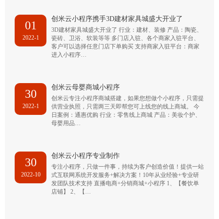
创米云小程序携手3D建材家具城盛大开业了
01
3D建材家具城盛大开业了 行业：建材、装修 产品：陶瓷、
2022-1
瓷砖、卫浴、软装等等 多门店入驻、各个商家入驻平台、
客户可以选择任意门店下单购买 支持商家入驻平台：商家
进入小程序…
创米云母婴商城小程序
30
创米云专注小程序商城搭建，如果您想做个小程序，只需提
2022-1
供营业执照，只需两三天即帮您可上线您的线上商城。 今
日案例：通惠优购 行业：零售线上商城 产品：美妆个护、
母婴用品…
创米云小程序专业制作
30
专注小程序，只做一件事，持续为客户创造价值！提供一站
2022-10
式互联网系统开发服务+解决方案！10年从业经验+专业研
发团队技术支持 直播电商+分销商城+小程序 1、【餐饮单
店铺】 2、【…