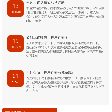
幸运大转盘抽奖活动详解
13
幸运大转盘功能，商家做活动制造人气引流获客，企业节假
2020-10
日庆典回馈员工、粉丝福利抽奖活动。 步骤01、进入后
台》功能》幸运大转盘》添加活动》设置活动的开始与结束
时间、每个…
如何玩转微信小程序直播？
19
今天和大家分享一下， 商家该如何玩转小程序直播，提升
2022-09
自己的私域转化？ 文章主要通过复盘自家小程序直播的玩
法，部分商家采访调研情况，同时结合现有的小程序直播的
优秀案例…
为什么做小程序直播商城系统?
01
首先我们来说下微/信小程序的优势： 1、微信逾十亿的用
2022-1
户，已有大多数人接触过小程序，毕竟它使用起来简单/方
便。 2、在微/信/第/一屏直接搜索，会出现相应的微/信/小程
序。且搜…