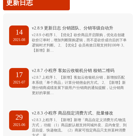
更新日志
v2.8.9 更新日志 分销团队、分销等级自动升
14
v2.8.9 小程序 1、【优化】砍价商品开启限购，优化在创建
2021-08
砍价订单时，增加判断限购逻辑，而不是砍价成功后的下单
逻辑时才判断。 2、【优化】会员有效日期支持到100年 3、
【新增】新…
v2.8.7 小程序 客如云收银机分销 核销二维码
17
v2.8.7 上程序 1、【新增】客如云收银机分销，新增按匹配
2021-07
本系统「单个商品」计算分销佣金的方式。 2、【新增】新
增分销商成绩发展下级用户/分销商的通知提醒，让分销商
更好的掌握…
v2.8.3 小程序 商品指定消费方式、批量修改
29
v2.8.3 上程序 1、【新增】新增「商品自定义消费方式/物流
2021-06
方式 」功能 （1）商品默认都支持同城外卖、店内食堂、到
店自提、快递物流。 （2）商家可指定商品只支持某种消费
方式，至…