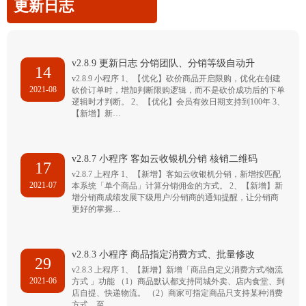
更新日志
v2.8.9 更新日志 分销团队、分销等级自动升
14
v2.8.9 小程序 1、【优化】砍价商品开启限购，优化在创建
2021-08
砍价订单时，增加判断限购逻辑，而不是砍价成功后的下单
逻辑时才判断。 2、【优化】会员有效日期支持到100年 3、
【新增】新…
v2.8.7 小程序 客如云收银机分销 核销二维码
17
v2.8.7 上程序 1、【新增】客如云收银机分销，新增按匹配
2021-07
本系统「单个商品」计算分销佣金的方式。 2、【新增】新
增分销商成绩发展下级用户/分销商的通知提醒，让分销商
更好的掌握…
v2.8.3 小程序 商品指定消费方式、批量修改
29
v2.8.3 上程序 1、【新增】新增「商品自定义消费方式/物流
2021-06
方式 」功能 （1）商品默认都支持同城外卖、店内食堂、到
店自提、快递物流。 （2）商家可指定商品只支持某种消费
方式，至…