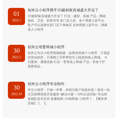
创米云小程序携手3D建材家具城盛大开业了
01
3D建材家具城盛大开业了 行业：建材、装修 产品：陶瓷、
2022-1
瓷砖、卫浴、软装等等 多门店入驻、各个商家入驻平台、
客户可以选择任意门店下单购买 支持商家入驻平台：商家
进入小程序…
创米云母婴商城小程序
30
创米云专注小程序商城搭建，如果您想做个小程序，只需提
2022-1
供营业执照，只需两三天即帮您可上线您的线上商城。 今
日案例：通惠优购 行业：零售线上商城 产品：美妆个护、
母婴用品…
创米云小程序专业制作
30
专注小程序，只做一件事，持续为客户创造价值！提供一站
2022-10
式互联网系统开发服务+解决方案！10年从业经验+专业研
发团队技术支持 直播电商+分销商城+小程序 1、【餐饮单
店铺】 2、【…