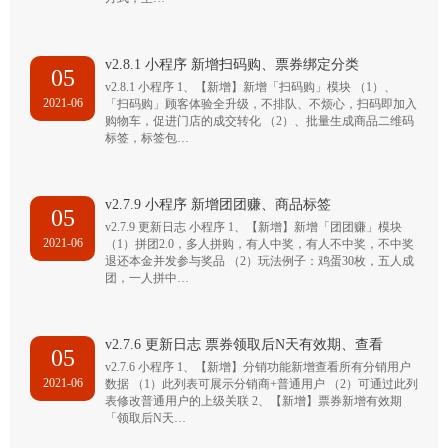
v2.8.1 小程序 新增扫码购、票券绑定分类
05
v2.8.1 小程序 1、【新增】新增「扫码购」模块 （1）、
2021-06
「扫码购」顾客体验全升级，不排队、不烦心，扫码即加入
购物车，促进门店的成交转化 （2）、批量生成商品二维码
标签，标签包…
v2.7.9 小程序 新增团团赚、商品标签
05
v2.7.9 更新日志 小程序 1、【新增】新增「团团赚」模块
2021-06
（1）拼团2.0，多人拼购，有人中奖，有人不中奖，不中奖
退还本金并发参与奖品 （2）玩法例子：鸡蛋30枚，五人成
团，一人拼中…
v2.7.6 更新日志 票券领取后N天有效期、查看
05
v2.7.6 小程序 1、【新增】分销功能新增查看所有分销用户
2021-06
数据 （1）此列表可展示分销商+普通用户 （2）可通过此列
表修改普通用户的上级关联 2、【新增】票券新增有效期
「领取后N天…