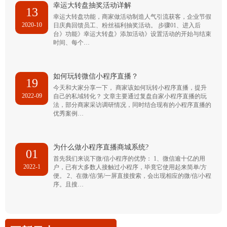
幸运大转盘抽奖活动详解
13
幸运大转盘功能，商家做活动制造人气引流获客，企业节假
2020-10
日庆典回馈员工、粉丝福利抽奖活动。 步骤01、进入后
台》功能》幸运大转盘》添加活动》设置活动的开始与结束
时间、每个…
如何玩转微信小程序直播？
19
今天和大家分享一下， 商家该如何玩转小程序直播，提升
2022-09
自己的私域转化？ 文章主要通过复盘自家小程序直播的玩
法，部分商家采访调研情况，同时结合现有的小程序直播的
优秀案例…
为什么做小程序直播商城系统?
01
首先我们来说下微/信小程序的优势： 1、微信逾十亿的用
2022-1
户，已有大多数人接触过小程序，毕竟它使用起来简单/方
便。 2、在微/信/第/一屏直接搜索，会出现相应的微/信/小程
序。且搜…