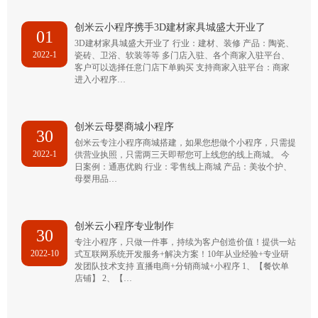
创米云小程序携手3D建材家具城盛大开业了
01
3D建材家具城盛大开业了 行业：建材、装修 产品：陶瓷、
2022-1
瓷砖、卫浴、软装等等 多门店入驻、各个商家入驻平台、
客户可以选择任意门店下单购买 支持商家入驻平台：商家
进入小程序…
创米云母婴商城小程序
30
创米云专注小程序商城搭建，如果您想做个小程序，只需提
2022-1
供营业执照，只需两三天即帮您可上线您的线上商城。 今
日案例：通惠优购 行业：零售线上商城 产品：美妆个护、
母婴用品…
创米云小程序专业制作
30
专注小程序，只做一件事，持续为客户创造价值！提供一站
2022-10
式互联网系统开发服务+解决方案！10年从业经验+专业研
发团队技术支持 直播电商+分销商城+小程序 1、【餐饮单
店铺】 2、【…