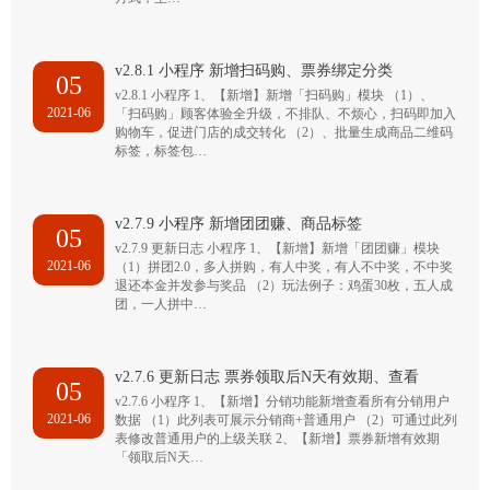
v2.8.1 小程序 新增扫码购、票券绑定分类
05
v2.8.1 小程序 1、【新增】新增「扫码购」模块 （1）、
2021-06
「扫码购」顾客体验全升级，不排队、不烦心，扫码即加入
购物车，促进门店的成交转化 （2）、批量生成商品二维码
标签，标签包…
v2.7.9 小程序 新增团团赚、商品标签
05
v2.7.9 更新日志 小程序 1、【新增】新增「团团赚」模块
2021-06
（1）拼团2.0，多人拼购，有人中奖，有人不中奖，不中奖
退还本金并发参与奖品 （2）玩法例子：鸡蛋30枚，五人成
团，一人拼中…
v2.7.6 更新日志 票券领取后N天有效期、查看
05
v2.7.6 小程序 1、【新增】分销功能新增查看所有分销用户
2021-06
数据 （1）此列表可展示分销商+普通用户 （2）可通过此列
表修改普通用户的上级关联 2、【新增】票券新增有效期
「领取后N天…