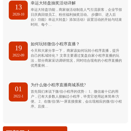
幸运大转盘抽奖活动详解
13
幸运大转盘功能，商家做活动制造人气引流获客，企业节假
2020-10
日庆典回馈员工、粉丝福利抽奖活动。 步骤01、进入后
台》功能》幸运大转盘》添加活动》设置活动的开始与结束
时间、每个…
如何玩转微信小程序直播？
19
今天和大家分享一下， 商家该如何玩转小程序直播，提升
2022-09
自己的私域转化？ 文章主要通过复盘自家小程序直播的玩
法，部分商家采访调研情况，同时结合现有的小程序直播的
优秀案例…
为什么做小程序直播商城系统?
01
首先我们来说下微/信小程序的优势： 1、微信逾十亿的用
2022-1
户，已有大多数人接触过小程序，毕竟它使用起来简单/方
便。 2、在微/信/第/一屏直接搜索，会出现相应的微/信/小程
序。且搜…