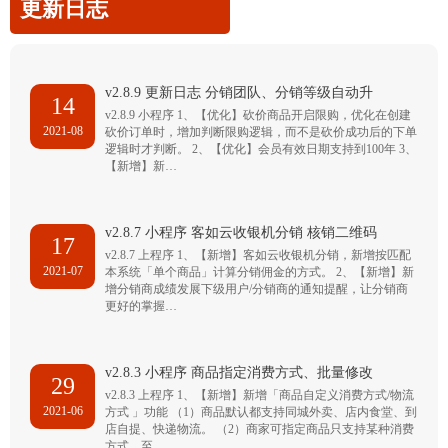
更新日志
v2.8.9 更新日志 分销团队、分销等级自动升
14
v2.8.9 小程序 1、【优化】砍价商品开启限购，优化在创建
2021-08
砍价订单时，增加判断限购逻辑，而不是砍价成功后的下单
逻辑时才判断。 2、【优化】会员有效日期支持到100年 3、
【新增】新…
v2.8.7 小程序 客如云收银机分销 核销二维码
17
v2.8.7 上程序 1、【新增】客如云收银机分销，新增按匹配
2021-07
本系统「单个商品」计算分销佣金的方式。 2、【新增】新
增分销商成绩发展下级用户/分销商的通知提醒，让分销商
更好的掌握…
v2.8.3 小程序 商品指定消费方式、批量修改
29
v2.8.3 上程序 1、【新增】新增「商品自定义消费方式/物流
2021-06
方式 」功能 （1）商品默认都支持同城外卖、店内食堂、到
店自提、快递物流。 （2）商家可指定商品只支持某种消费
方式，至…