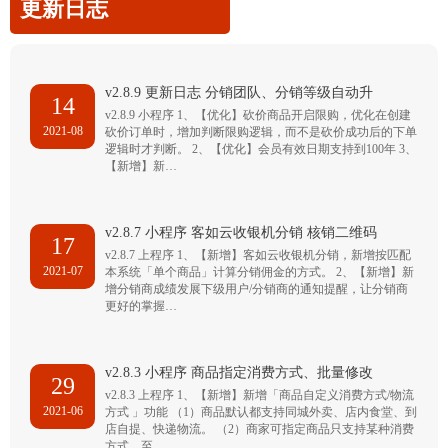
更新日志
v2.8.9 更新日志 分销团队、分销等级自动升
14
v2.8.9 小程序 1、【优化】砍价商品开启限购，优化在创建
2021-08
砍价订单时，增加判断限购逻辑，而不是砍价成功后的下单
逻辑时才判断。 2、【优化】会员有效日期支持到100年 3、
【新增】新…
v2.8.7 小程序 客如云收银机分销 核销二维码
17
v2.8.7 上程序 1、【新增】客如云收银机分销，新增按匹配
2021-07
本系统「单个商品」计算分销佣金的方式。 2、【新增】新
增分销商成绩发展下级用户/分销商的通知提醒，让分销商
更好的掌握…
v2.8.3 小程序 商品指定消费方式、批量修改
29
v2.8.3 上程序 1、【新增】新增「商品自定义消费方式/物流
2021-06
方式 」功能 （1）商品默认都支持同城外卖、店内食堂、到
店自提、快递物流。 （2）商家可指定商品只支持某种消费
方式，至…