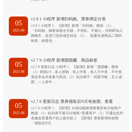
v2.8.1 小程序 新增扫码购、票券绑定分类
05
v2.8.1 小程序 1、【新增】新增「扫码购」模块 （1）、
2021-06
「扫码购」顾客体验全升级，不排队、不烦心，扫码即加入
购物车，促进门店的成交转化 （2）、批量生成商品二维码
标签，标签包…
v2.7.9 小程序 新增团团赚、商品标签
05
v2.7.9 更新日志 小程序 1、【新增】新增「团团赚」模块
2021-06
（1）拼团2.0，多人拼购，有人中奖，有人不中奖，不中奖
退还本金并发参与奖品 （2）玩法例子：鸡蛋30枚，五人成
团，一人拼中…
v2.7.6 更新日志 票券领取后N天有效期、查看
05
v2.7.6 小程序 1、【新增】分销功能新增查看所有分销用户
2021-06
数据 （1）此列表可展示分销商+普通用户 （2）可通过此列
表修改普通用户的上级关联 2、【新增】票券新增有效期
「领取后N天…