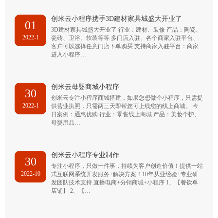
创米云小程序携手3D建材家具城盛大开业了
01
3D建材家具城盛大开业了 行业：建材、装修 产品：陶瓷、
2022-1
瓷砖、卫浴、软装等等 多门店入驻、各个商家入驻平台、
客户可以选择任意门店下单购买 支持商家入驻平台：商家
进入小程序…
创米云母婴商城小程序
30
创米云专注小程序商城搭建，如果您想做个小程序，只需提
2022-1
供营业执照，只需两三天即帮您可上线您的线上商城。 今
日案例：通惠优购 行业：零售线上商城 产品：美妆个护、
母婴用品…
创米云小程序专业制作
30
专注小程序，只做一件事，持续为客户创造价值！提供一站
2022-10
式互联网系统开发服务+解决方案！10年从业经验+专业研
发团队技术支持 直播电商+分销商城+小程序 1、【餐饮单
店铺】 2、【…