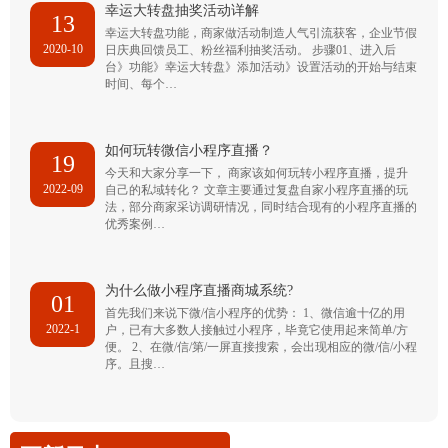
幸运大转盘抽奖活动详解
13
幸运大转盘功能，商家做活动制造人气引流获客，企业节假
2020-10
日庆典回馈员工、粉丝福利抽奖活动。 步骤01、进入后
台》功能》幸运大转盘》添加活动》设置活动的开始与结束
时间、每个…
如何玩转微信小程序直播？
19
今天和大家分享一下， 商家该如何玩转小程序直播，提升
2022-09
自己的私域转化？ 文章主要通过复盘自家小程序直播的玩
法，部分商家采访调研情况，同时结合现有的小程序直播的
优秀案例…
为什么做小程序直播商城系统?
01
首先我们来说下微/信小程序的优势： 1、微信逾十亿的用
2022-1
户，已有大多数人接触过小程序，毕竟它使用起来简单/方
便。 2、在微/信/第/一屏直接搜索，会出现相应的微/信/小程
序。且搜…