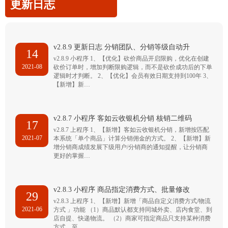
更新日志
v2.8.9 更新日志 分销团队、分销等级自动升
14
v2.8.9 小程序 1、【优化】砍价商品开启限购，优化在创建
2021-08
砍价订单时，增加判断限购逻辑，而不是砍价成功后的下单
逻辑时才判断。 2、【优化】会员有效日期支持到100年 3、
【新增】新…
v2.8.7 小程序 客如云收银机分销 核销二维码
17
v2.8.7 上程序 1、【新增】客如云收银机分销，新增按匹配
2021-07
本系统「单个商品」计算分销佣金的方式。 2、【新增】新
增分销商成绩发展下级用户/分销商的通知提醒，让分销商
更好的掌握…
v2.8.3 小程序 商品指定消费方式、批量修改
29
v2.8.3 上程序 1、【新增】新增「商品自定义消费方式/物流
2021-06
方式 」功能 （1）商品默认都支持同城外卖、店内食堂、到
店自提、快递物流。 （2）商家可指定商品只支持某种消费
方式，至…