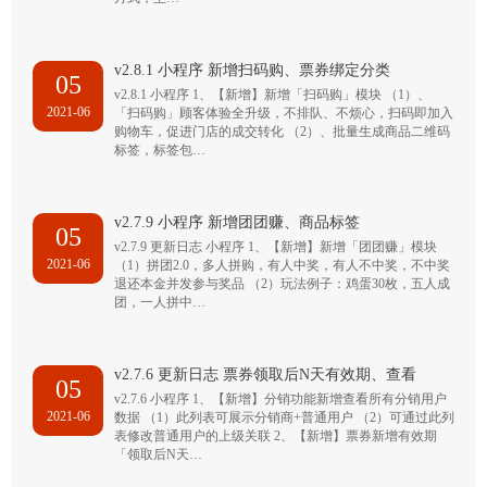
v2.8.1 小程序 新增扫码购、票券绑定分类
05
v2.8.1 小程序 1、【新增】新增「扫码购」模块 （1）、
2021-06
「扫码购」顾客体验全升级，不排队、不烦心，扫码即加入
购物车，促进门店的成交转化 （2）、批量生成商品二维码
标签，标签包…
v2.7.9 小程序 新增团团赚、商品标签
05
v2.7.9 更新日志 小程序 1、【新增】新增「团团赚」模块
2021-06
（1）拼团2.0，多人拼购，有人中奖，有人不中奖，不中奖
退还本金并发参与奖品 （2）玩法例子：鸡蛋30枚，五人成
团，一人拼中…
v2.7.6 更新日志 票券领取后N天有效期、查看
05
v2.7.6 小程序 1、【新增】分销功能新增查看所有分销用户
2021-06
数据 （1）此列表可展示分销商+普通用户 （2）可通过此列
表修改普通用户的上级关联 2、【新增】票券新增有效期
「领取后N天…