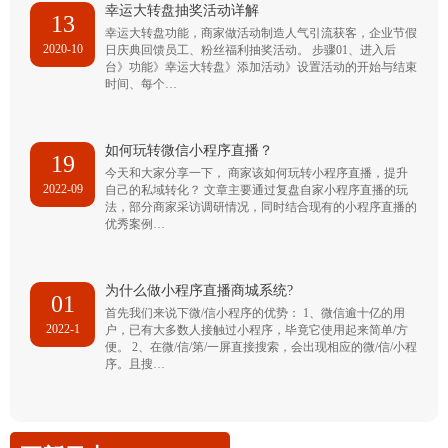
幸运大转盘抽奖活动详解
13
幸运大转盘功能，商家做活动制造人气引流获客，企业节假
2020-10
日庆典回馈员工、粉丝福利抽奖活动。 步骤01、进入后
台》功能》幸运大转盘》添加活动》设置活动的开始与结束
时间、每个…
如何玩转微信小程序直播？
19
今天和大家分享一下， 商家该如何玩转小程序直播，提升
2022-09
自己的私域转化？ 文章主要通过复盘自家小程序直播的玩
法，部分商家采访调研情况，同时结合现有的小程序直播的
优秀案例…
为什么做小程序直播商城系统?
01
首先我们来说下微/信小程序的优势： 1、微信逾十亿的用
2022-1
户，已有大多数人接触过小程序，毕竟它使用起来简单/方
便。 2、在微/信/第/一屏直接搜索，会出现相应的微/信/小程
序。且搜…