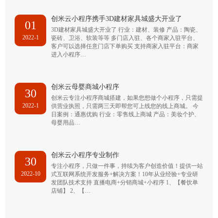
创米云小程序携手3D建材家具城盛大开业了
01
3D建材家具城盛大开业了 行业：建材、装修 产品：陶瓷、
2022-1
瓷砖、卫浴、软装等等 多门店入驻、各个商家入驻平台、
客户可以选择任意门店下单购买 支持商家入驻平台：商家
进入小程序…
创米云母婴商城小程序
30
创米云专注小程序商城搭建，如果您想做个小程序，只需提
2022-1
供营业执照，只需两三天即帮您可上线您的线上商城。 今
日案例：通惠优购 行业：零售线上商城 产品：美妆个护、
母婴用品…
创米云小程序专业制作
30
专注小程序，只做一件事，持续为客户创造价值！提供一站
2022-10
式互联网系统开发服务+解决方案！10年从业经验+专业研
发团队技术支持 直播电商+分销商城+小程序 1、【餐饮单
店铺】 2、【…