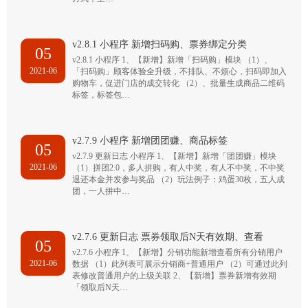
v2.8.1 小程序 新增扫码购、票券绑定分类
05
v2.8.1 小程序 1、【新增】新增「扫码购」模块 （1）、
2021-06
「扫码购」顾客体验全升级，不排队、不烦心，扫码即加入
购物车，促进门店的成交转化 （2）、批量生成商品二维码
标签，标签包…
v2.7.9 小程序 新增团团赚、商品标签
05
v2.7.9 更新日志 小程序 1、【新增】新增「团团赚」模块
2021-06
（1）拼团2.0，多人拼购，有人中奖，有人不中奖，不中奖
退还本金并发参与奖品 （2）玩法例子：鸡蛋30枚，五人成
团，一人拼中…
v2.7.6 更新日志 票券领取后N天有效期、查看
05
v2.7.6 小程序 1、【新增】分销功能新增查看所有分销用户
2021-06
数据 （1）此列表可展示分销商+普通用户 （2）可通过此列
表修改普通用户的上级关联 2、【新增】票券新增有效期
「领取后N天…