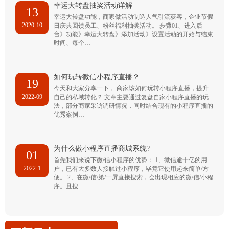
幸运大转盘抽奖活动详解
13
幸运大转盘功能，商家做活动制造人气引流获客，企业节假
2020-10
日庆典回馈员工、粉丝福利抽奖活动。 步骤01、进入后
台》功能》幸运大转盘》添加活动》设置活动的开始与结束
时间、每个…
如何玩转微信小程序直播？
19
今天和大家分享一下， 商家该如何玩转小程序直播，提升
2022-09
自己的私域转化？ 文章主要通过复盘自家小程序直播的玩
法，部分商家采访调研情况，同时结合现有的小程序直播的
优秀案例…
为什么做小程序直播商城系统?
01
首先我们来说下微/信小程序的优势： 1、微信逾十亿的用
2022-1
户，已有大多数人接触过小程序，毕竟它使用起来简单/方
便。 2、在微/信/第/一屏直接搜索，会出现相应的微/信/小程
序。且搜…