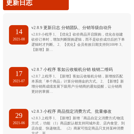
更新日志
v2.8.9 更新日志 分销团队、分销等级自动升
14
v2.8.9 小程序 1、【优化】砍价商品开启限购，优化在创建
2021-08
砍价订单时，增加判断限购逻辑，而不是砍价成功后的下单
逻辑时才判断。 2、【优化】会员有效日期支持到100年 3、
【新增】新…
v2.8.7 小程序 客如云收银机分销 核销二维码
17
v2.8.7 上程序 1、【新增】客如云收银机分销，新增按匹配
2021-07
本系统「单个商品」计算分销佣金的方式。 2、【新增】新
增分销商成绩发展下级用户/分销商的通知提醒，让分销商
更好的掌握…
v2.8.3 小程序 商品指定消费方式、批量修改
29
v2.8.3 上程序 1、【新增】新增「商品自定义消费方式/物流
2021-06
方式 」功能 （1）商品默认都支持同城外卖、店内食堂、到
店自提、快递物流。 （2）商家可指定商品只支持某种消费
方式，至…