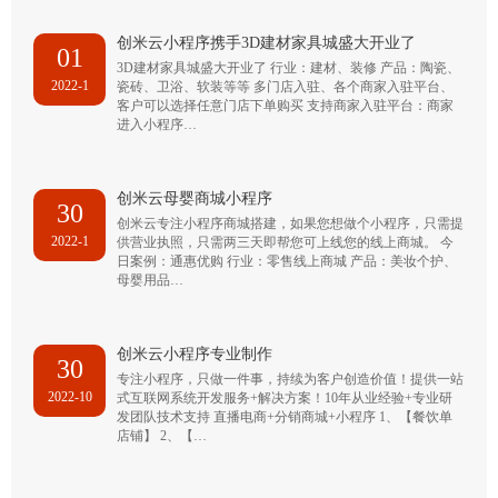
创米云小程序携手3D建材家具城盛大开业了
01
3D建材家具城盛大开业了 行业：建材、装修 产品：陶瓷、
2022-1
瓷砖、卫浴、软装等等 多门店入驻、各个商家入驻平台、
客户可以选择任意门店下单购买 支持商家入驻平台：商家
进入小程序…
创米云母婴商城小程序
30
创米云专注小程序商城搭建，如果您想做个小程序，只需提
2022-1
供营业执照，只需两三天即帮您可上线您的线上商城。 今
日案例：通惠优购 行业：零售线上商城 产品：美妆个护、
母婴用品…
创米云小程序专业制作
30
专注小程序，只做一件事，持续为客户创造价值！提供一站
2022-10
式互联网系统开发服务+解决方案！10年从业经验+专业研
发团队技术支持 直播电商+分销商城+小程序 1、【餐饮单
店铺】 2、【…