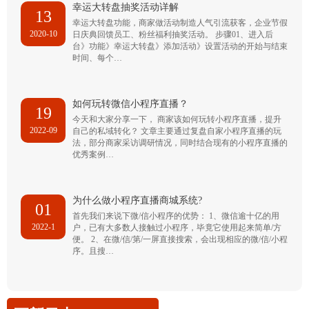
幸运大转盘抽奖活动详解
13
幸运大转盘功能，商家做活动制造人气引流获客，企业节假
2020-10
日庆典回馈员工、粉丝福利抽奖活动。 步骤01、进入后
台》功能》幸运大转盘》添加活动》设置活动的开始与结束
时间、每个…
如何玩转微信小程序直播？
19
今天和大家分享一下， 商家该如何玩转小程序直播，提升
2022-09
自己的私域转化？ 文章主要通过复盘自家小程序直播的玩
法，部分商家采访调研情况，同时结合现有的小程序直播的
优秀案例…
为什么做小程序直播商城系统?
01
首先我们来说下微/信小程序的优势： 1、微信逾十亿的用
2022-1
户，已有大多数人接触过小程序，毕竟它使用起来简单/方
便。 2、在微/信/第/一屏直接搜索，会出现相应的微/信/小程
序。且搜…