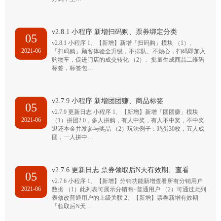
v2.8.1 小程序 新增扫码购、票券绑定分类
05
v2.8.1 小程序 1、【新增】新增「扫码购」模块 （1）、
2021-06
「扫码购」顾客体验全升级，不排队、不烦心，扫码即加入
购物车，促进门店的成交转化 （2）、批量生成商品二维码
标签，标签包…
v2.7.9 小程序 新增团团赚、商品标签
05
v2.7.9 更新日志 小程序 1、【新增】新增「团团赚」模块
2021-06
（1）拼团2.0，多人拼购，有人中奖，有人不中奖，不中奖
退还本金并发参与奖品 （2）玩法例子：鸡蛋30枚，五人成
团，一人拼中…
v2.7.6 更新日志 票券领取后N天有效期、查看
05
v2.7.6 小程序 1、【新增】分销功能新增查看所有分销用户
2021-06
数据 （1）此列表可展示分销商+普通用户 （2）可通过此列
表修改普通用户的上级关联 2、【新增】票券新增有效期
「领取后N天…