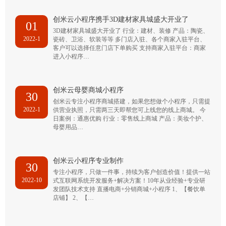
创米云小程序携手3D建材家具城盛大开业了
01
3D建材家具城盛大开业了 行业：建材、装修 产品：陶瓷、
2022-1
瓷砖、卫浴、软装等等 多门店入驻、各个商家入驻平台、
客户可以选择任意门店下单购买 支持商家入驻平台：商家
进入小程序…
创米云母婴商城小程序
30
创米云专注小程序商城搭建，如果您想做个小程序，只需提
2022-1
供营业执照，只需两三天即帮您可上线您的线上商城。 今
日案例：通惠优购 行业：零售线上商城 产品：美妆个护、
母婴用品…
创米云小程序专业制作
30
专注小程序，只做一件事，持续为客户创造价值！提供一站
2022-10
式互联网系统开发服务+解决方案！10年从业经验+专业研
发团队技术支持 直播电商+分销商城+小程序 1、【餐饮单
店铺】 2、【…