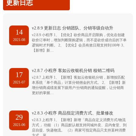
更新日志
v2.8.9 更新日志 分销团队、分销等级自动升
14
v2.8.9 小程序 1、【优化】砍价商品开启限购，优化在创建
2021-08
砍价订单时，增加判断限购逻辑，而不是砍价成功后的下单
逻辑时才判断。 2、【优化】会员有效日期支持到100年 3、
【新增】新…
v2.8.7 小程序 客如云收银机分销 核销二维码
17
v2.8.7 上程序 1、【新增】客如云收银机分销，新增按匹配
2021-07
本系统「单个商品」计算分销佣金的方式。 2、【新增】新
增分销商成绩发展下级用户/分销商的通知提醒，让分销商
更好的掌握…
v2.8.3 小程序 商品指定消费方式、批量修改
29
v2.8.3 上程序 1、【新增】新增「商品自定义消费方式/物流
2021-06
方式 」功能 （1）商品默认都支持同城外卖、店内食堂、到
店自提、快递物流。 （2）商家可指定商品只支持某种消费
方式，至…