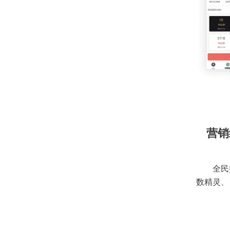
营销
全民
数精灵、