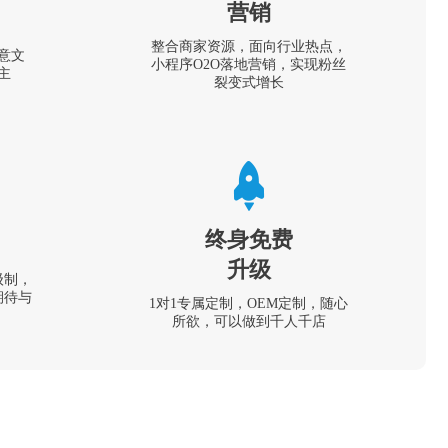
营销
整合商家资源，面向行业热点，
意文
小程序O2O落地营销，实现粉丝
主
裂变式增长
终身免费
升级
级制，
期待与
1对1专属定制，OEM定制，随心
所欲，可以做到千人千店