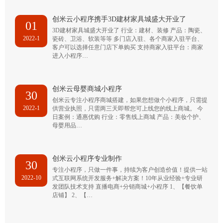
创米云小程序携手3D建材家具城盛大开业了
01
3D建材家具城盛大开业了 行业：建材、装修 产品：陶瓷、
2022-1
瓷砖、卫浴、软装等等 多门店入驻、各个商家入驻平台、
客户可以选择任意门店下单购买 支持商家入驻平台：商家
进入小程序…
创米云母婴商城小程序
30
创米云专注小程序商城搭建，如果您想做个小程序，只需提
2022-1
供营业执照，只需两三天即帮您可上线您的线上商城。 今
日案例：通惠优购 行业：零售线上商城 产品：美妆个护、
母婴用品…
创米云小程序专业制作
30
专注小程序，只做一件事，持续为客户创造价值！提供一站
2022-10
式互联网系统开发服务+解决方案！10年从业经验+专业研
发团队技术支持 直播电商+分销商城+小程序 1、【餐饮单
店铺】 2、【…