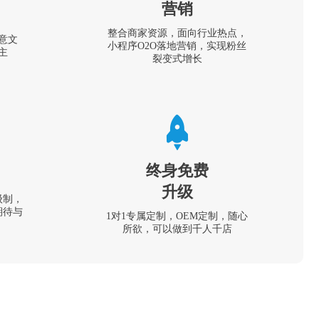
营销
整合商家资源，面向行业热点，
意文
小程序O2O落地营销，实现粉丝
主
裂变式增长
终身免费
升级
级制，
期待与
1对1专属定制，OEM定制，随心
所欲，可以做到千人千店