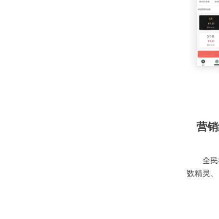
营销
全民
数精灵、