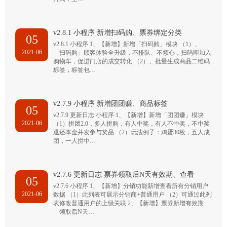
v2.8.1 小程序 新增扫码购、票券绑定分类
05
v2.8.1 小程序 1、【新增】新增「扫码购」模块 （1）、
2021-06
「扫码购」顾客体验全升级，不排队、不烦心，扫码即加入
购物车，促进门店的成交转化 （2）、批量生成商品二维码
标签，标签包…
v2.7.9 小程序 新增团团赚、商品标签
05
v2.7.9 更新日志 小程序 1、【新增】新增「团团赚」模块
2021-06
（1）拼团2.0，多人拼购，有人中奖，有人不中奖，不中奖
退还本金并发参与奖品 （2）玩法例子：鸡蛋30枚，五人成
团，一人拼中…
v2.7.6 更新日志 票券领取后N天有效期、查看
05
v2.7.6 小程序 1、【新增】分销功能新增查看所有分销用户
2021-06
数据 （1）此列表可展示分销商+普通用户 （2）可通过此列
表修改普通用户的上级关联 2、【新增】票券新增有效期
「领取后N天…