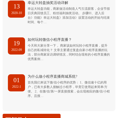
幸运大转盘抽奖活动详解
13
幸运大转盘功能，商家做活动制造人气引流获客，企业节假
2020-10
日庆典回馈员工、粉丝福利抽奖活动。 步骤01、进入后
台》功能》幸运大转盘》添加活动》设置活动的开始与结束
时间、每个…
如何玩转微信小程序直播？
19
今天和大家分享一下， 商家该如何玩转小程序直播，提升
2022-09
自己的私域转化？ 文章主要通过复盘自家小程序直播的玩
法，部分商家采访调研情况，同时结合现有的小程序直播的
优秀案例…
为什么做小程序直播商城系统?
01
首先我们来说下微/信小程序的优势： 1、微信逾十亿的用
2022-1
户，已有大多数人接触过小程序，毕竟它使用起来简单/方
便。 2、在微/信/第/一屏直接搜索，会出现相应的微/信/小程
序。且搜…