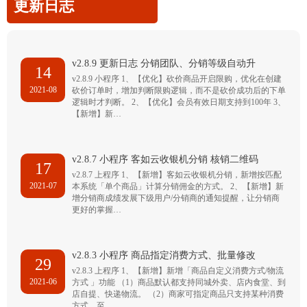
更新日志
v2.8.9 更新日志 分销团队、分销等级自动升
14
v2.8.9 小程序 1、【优化】砍价商品开启限购，优化在创建
2021-08
砍价订单时，增加判断限购逻辑，而不是砍价成功后的下单
逻辑时才判断。 2、【优化】会员有效日期支持到100年 3、
【新增】新…
v2.8.7 小程序 客如云收银机分销 核销二维码
17
v2.8.7 上程序 1、【新增】客如云收银机分销，新增按匹配
2021-07
本系统「单个商品」计算分销佣金的方式。 2、【新增】新
增分销商成绩发展下级用户/分销商的通知提醒，让分销商
更好的掌握…
v2.8.3 小程序 商品指定消费方式、批量修改
29
v2.8.3 上程序 1、【新增】新增「商品自定义消费方式/物流
2021-06
方式 」功能 （1）商品默认都支持同城外卖、店内食堂、到
店自提、快递物流。 （2）商家可指定商品只支持某种消费
方式，至…