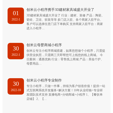
创米云小程序携手3D建材家具城盛大开业了
01
3D建材家具城盛大开业了 行业：建材、装修 产品：陶瓷、
2022-1
瓷砖、卫浴、软装等等 多门店入驻、各个商家入驻平台、
客户可以选择任意门店下单购买 支持商家入驻平台：商家
进入小程序…
创米云母婴商城小程序
30
创米云专注小程序商城搭建，如果您想做个小程序，只需提
2022-1
供营业执照，只需两三天即帮您可上线您的线上商城。 今
日案例：通惠优购 行业：零售线上商城 产品：美妆个护、
母婴用品…
创米云小程序专业制作
30
专注小程序，只做一件事，持续为客户创造价值！提供一站
2022-10
式互联网系统开发服务+解决方案！10年从业经验+专业研
发团队技术支持 直播电商+分销商城+小程序 1、【餐饮单
店铺】 2、【…