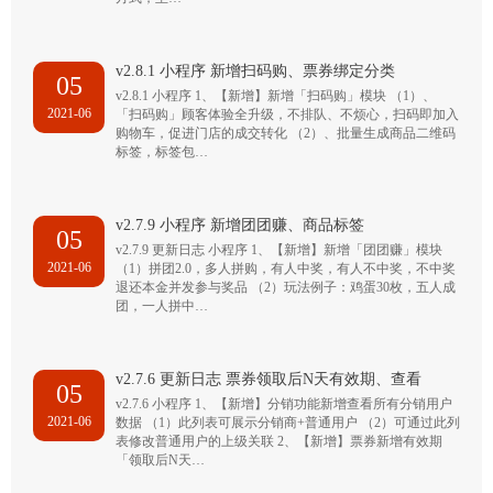
v2.8.1 小程序 新增扫码购、票券绑定分类
05
v2.8.1 小程序 1、【新增】新增「扫码购」模块 （1）、
2021-06
「扫码购」顾客体验全升级，不排队、不烦心，扫码即加入
购物车，促进门店的成交转化 （2）、批量生成商品二维码
标签，标签包…
v2.7.9 小程序 新增团团赚、商品标签
05
v2.7.9 更新日志 小程序 1、【新增】新增「团团赚」模块
2021-06
（1）拼团2.0，多人拼购，有人中奖，有人不中奖，不中奖
退还本金并发参与奖品 （2）玩法例子：鸡蛋30枚，五人成
团，一人拼中…
v2.7.6 更新日志 票券领取后N天有效期、查看
05
v2.7.6 小程序 1、【新增】分销功能新增查看所有分销用户
2021-06
数据 （1）此列表可展示分销商+普通用户 （2）可通过此列
表修改普通用户的上级关联 2、【新增】票券新增有效期
「领取后N天…