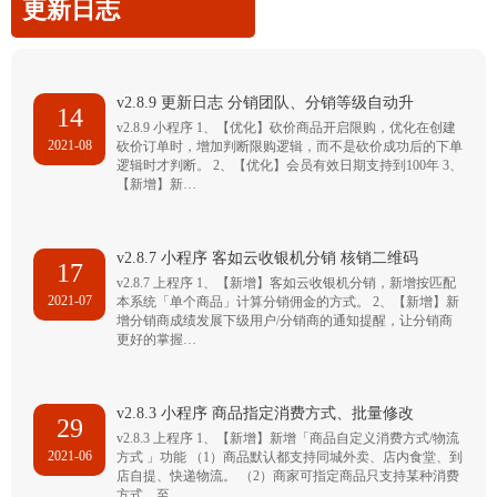
更新日志
v2.8.9 更新日志 分销团队、分销等级自动升
14
v2.8.9 小程序 1、【优化】砍价商品开启限购，优化在创建
2021-08
砍价订单时，增加判断限购逻辑，而不是砍价成功后的下单
逻辑时才判断。 2、【优化】会员有效日期支持到100年 3、
【新增】新…
v2.8.7 小程序 客如云收银机分销 核销二维码
17
v2.8.7 上程序 1、【新增】客如云收银机分销，新增按匹配
2021-07
本系统「单个商品」计算分销佣金的方式。 2、【新增】新
增分销商成绩发展下级用户/分销商的通知提醒，让分销商
更好的掌握…
v2.8.3 小程序 商品指定消费方式、批量修改
29
v2.8.3 上程序 1、【新增】新增「商品自定义消费方式/物流
2021-06
方式 」功能 （1）商品默认都支持同城外卖、店内食堂、到
店自提、快递物流。 （2）商家可指定商品只支持某种消费
方式，至…