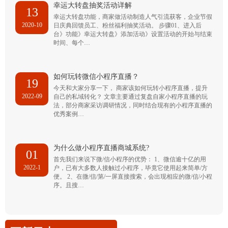
幸运大转盘抽奖活动详解
13
幸运大转盘功能，商家做活动制造人气引流获客，企业节假
2020-10
日庆典回馈员工、粉丝福利抽奖活动。 步骤01、进入后
台》功能》幸运大转盘》添加活动》设置活动的开始与结束
时间、每个…
如何玩转微信小程序直播？
19
今天和大家分享一下， 商家该如何玩转小程序直播，提升
2022-09
自己的私域转化？ 文章主要通过复盘自家小程序直播的玩
法，部分商家采访调研情况，同时结合现有的小程序直播的
优秀案例…
为什么做小程序直播商城系统?
01
首先我们来说下微/信小程序的优势： 1、微信逾十亿的用
2022-1
户，已有大多数人接触过小程序，毕竟它使用起来简单/方
便。 2、在微/信/第/一屏直接搜索，会出现相应的微/信/小程
序。且搜…