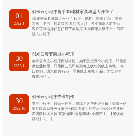
创米云小程序携手3D建材家具城盛大开业了
01
3D建材家具城盛大开业了 行业：建材、装修 产品：陶瓷、
2022-1
瓷砖、卫浴、软装等等 多门店入驻、各个商家入驻平台、
客户可以选择任意门店下单购买 支持商家入驻平台：商家
进入小程序…
创米云母婴商城小程序
30
创米云专注小程序商城搭建，如果您想做个小程序，只需提
2022-1
供营业执照，只需两三天即帮您可上线您的线上商城。 今
日案例：通惠优购 行业：零售线上商城 产品：美妆个护、
母婴用品…
创米云小程序专业制作
30
专注小程序，只做一件事，持续为客户创造价值！提供一站
2022-10
式互联网系统开发服务+解决方案！10年从业经验+专业研
发团队技术支持 直播电商+分销商城+小程序 1、【餐饮单
店铺】 2、【…