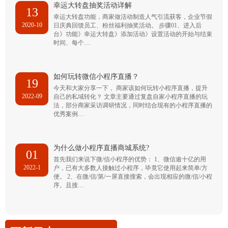
幸运大转盘抽奖活动详解
13
幸运大转盘功能，商家做活动制造人气引流获客，企业节假
2020-10
日庆典回馈员工、粉丝福利抽奖活动。 步骤01、进入后
台》功能》幸运大转盘》添加活动》设置活动的开始与结束
时间、每个…
如何玩转微信小程序直播？
19
今天和大家分享一下， 商家该如何玩转小程序直播，提升
2022-09
自己的私域转化？ 文章主要通过复盘自家小程序直播的玩
法，部分商家采访调研情况，同时结合现有的小程序直播的
优秀案例…
为什么做小程序直播商城系统?
01
首先我们来说下微/信小程序的优势： 1、微信逾十亿的用
2022-1
户，已有大多数人接触过小程序，毕竟它使用起来简单/方
便。 2、在微/信/第/一屏直接搜索，会出现相应的微/信/小程
序。且搜…