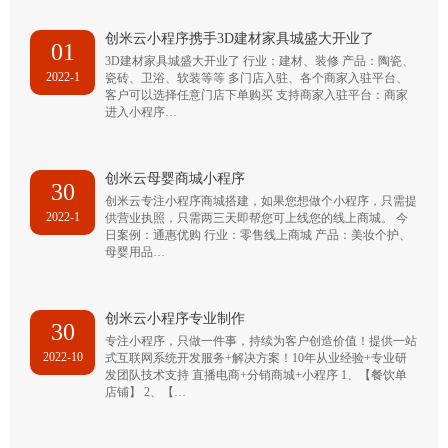
创米云小程序携手3D建材家具城盛大开业了
01
3D建材家具城盛大开业了 行业：建材、装修 产品：陶瓷、
2022-1
瓷砖、卫浴、软装等等 多门店入驻、各个商家入驻平台、
客户可以选择任意门店下单购买 支持商家入驻平台：商家
进入小程序…
创米云母婴商城小程序
30
创米云专注小程序商城搭建，如果您想做个小程序，只需提
2022-1
供营业执照，只需两三天即帮您可上线您的线上商城。 今
日案例：通惠优购 行业：零售线上商城 产品：美妆个护、
母婴用品…
创米云小程序专业制作
30
专注小程序，只做一件事，持续为客户创造价值！提供一站
2022-10
式互联网系统开发服务+解决方案！10年从业经验+专业研
发团队技术支持 直播电商+分销商城+小程序 1、【餐饮单
店铺】 2、【…