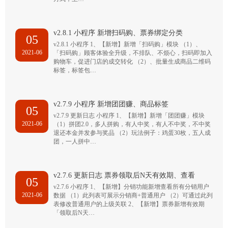
v2.8.1 小程序 新增扫码购、票券绑定分类
05
v2.8.1 小程序 1、【新增】新增「扫码购」模块 （1）、
2021-06
「扫码购」顾客体验全升级，不排队、不烦心，扫码即加入
购物车，促进门店的成交转化 （2）、批量生成商品二维码
标签，标签包…
v2.7.9 小程序 新增团团赚、商品标签
05
v2.7.9 更新日志 小程序 1、【新增】新增「团团赚」模块
2021-06
（1）拼团2.0，多人拼购，有人中奖，有人不中奖，不中奖
退还本金并发参与奖品 （2）玩法例子：鸡蛋30枚，五人成
团，一人拼中…
v2.7.6 更新日志 票券领取后N天有效期、查看
05
v2.7.6 小程序 1、【新增】分销功能新增查看所有分销用户
2021-06
数据 （1）此列表可展示分销商+普通用户 （2）可通过此列
表修改普通用户的上级关联 2、【新增】票券新增有效期
「领取后N天…