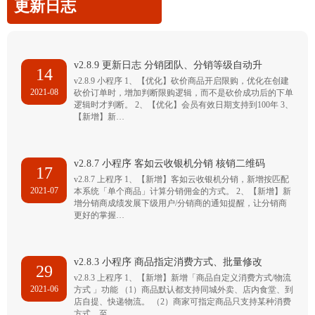
更新日志
v2.8.9 更新日志 分销团队、分销等级自动升
14
v2.8.9 小程序 1、【优化】砍价商品开启限购，优化在创建
2021-08
砍价订单时，增加判断限购逻辑，而不是砍价成功后的下单
逻辑时才判断。 2、【优化】会员有效日期支持到100年 3、
【新增】新…
v2.8.7 小程序 客如云收银机分销 核销二维码
17
v2.8.7 上程序 1、【新增】客如云收银机分销，新增按匹配
2021-07
本系统「单个商品」计算分销佣金的方式。 2、【新增】新
增分销商成绩发展下级用户/分销商的通知提醒，让分销商
更好的掌握…
v2.8.3 小程序 商品指定消费方式、批量修改
29
v2.8.3 上程序 1、【新增】新增「商品自定义消费方式/物流
2021-06
方式 」功能 （1）商品默认都支持同城外卖、店内食堂、到
店自提、快递物流。 （2）商家可指定商品只支持某种消费
方式，至…