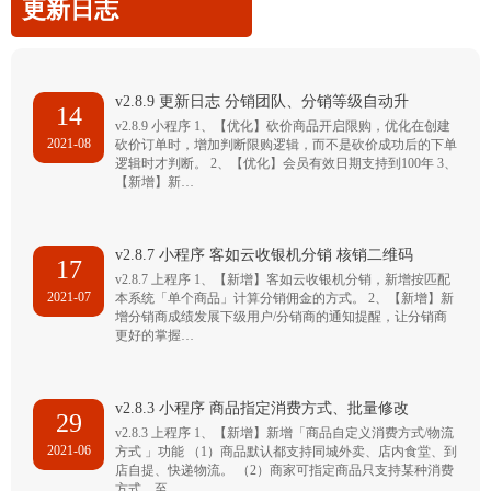
更新日志
v2.8.9 更新日志 分销团队、分销等级自动升
14
v2.8.9 小程序 1、【优化】砍价商品开启限购，优化在创建
2021-08
砍价订单时，增加判断限购逻辑，而不是砍价成功后的下单
逻辑时才判断。 2、【优化】会员有效日期支持到100年 3、
【新增】新…
v2.8.7 小程序 客如云收银机分销 核销二维码
17
v2.8.7 上程序 1、【新增】客如云收银机分销，新增按匹配
2021-07
本系统「单个商品」计算分销佣金的方式。 2、【新增】新
增分销商成绩发展下级用户/分销商的通知提醒，让分销商
更好的掌握…
v2.8.3 小程序 商品指定消费方式、批量修改
29
v2.8.3 上程序 1、【新增】新增「商品自定义消费方式/物流
2021-06
方式 」功能 （1）商品默认都支持同城外卖、店内食堂、到
店自提、快递物流。 （2）商家可指定商品只支持某种消费
方式，至…