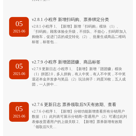
v2.8.1 小程序 新增扫码购、票券绑定分类
05
v2.8.1 小程序 1、【新增】新增「扫码购」模块 （1）、
2021-06
「扫码购」顾客体验全升级，不排队、不烦心，扫码即加入
购物车，促进门店的成交转化 （2）、批量生成商品二维码
标签，标签包…
v2.7.9 小程序 新增团团赚、商品标签
05
v2.7.9 更新日志 小程序 1、【新增】新增「团团赚」模块
2021-06
（1）拼团2.0，多人拼购，有人中奖，有人不中奖，不中奖
退还本金并发参与奖品 （2）玩法例子：鸡蛋30枚，五人成
团，一人拼中…
v2.7.6 更新日志 票券领取后N天有效期、查看
05
v2.7.6 小程序 1、【新增】分销功能新增查看所有分销用户
2021-06
数据 （1）此列表可展示分销商+普通用户 （2）可通过此列
表修改普通用户的上级关联 2、【新增】票券新增有效期
「领取后N天…