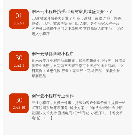
创米云小程序携手3D建材家具城盛大开业了
01
3D建材家具城盛大开业了 行业：建材、装修 产品：陶瓷、
2022-1
瓷砖、卫浴、软装等等 多门店入驻、各个商家入驻平台、
客户可以选择任意门店下单购买 支持商家入驻平台：商家
进入小程序…
创米云母婴商城小程序
30
创米云专注小程序商城搭建，如果您想做个小程序，只需提
2022-1
供营业执照，只需两三天即帮您可上线您的线上商城。 今
日案例：通惠优购 行业：零售线上商城 产品：美妆个护、
母婴用品…
创米云小程序专业制作
30
专注小程序，只做一件事，持续为客户创造价值！提供一站
2022-10
式互联网系统开发服务+解决方案！10年从业经验+专业研
发团队技术支持 直播电商+分销商城+小程序 1、【餐饮单
店铺】 2、【…