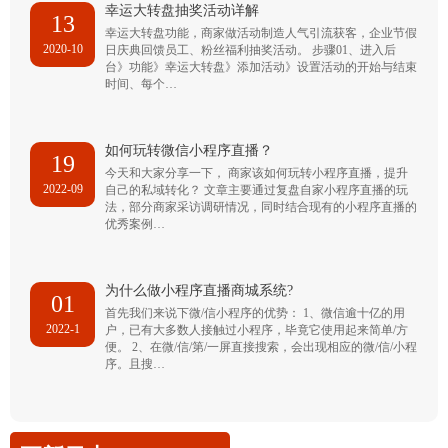
幸运大转盘抽奖活动详解
13
幸运大转盘功能，商家做活动制造人气引流获客，企业节假
2020-10
日庆典回馈员工、粉丝福利抽奖活动。 步骤01、进入后
台》功能》幸运大转盘》添加活动》设置活动的开始与结束
时间、每个…
如何玩转微信小程序直播？
19
今天和大家分享一下， 商家该如何玩转小程序直播，提升
2022-09
自己的私域转化？ 文章主要通过复盘自家小程序直播的玩
法，部分商家采访调研情况，同时结合现有的小程序直播的
优秀案例…
为什么做小程序直播商城系统?
01
首先我们来说下微/信小程序的优势： 1、微信逾十亿的用
2022-1
户，已有大多数人接触过小程序，毕竟它使用起来简单/方
便。 2、在微/信/第/一屏直接搜索，会出现相应的微/信/小程
序。且搜…