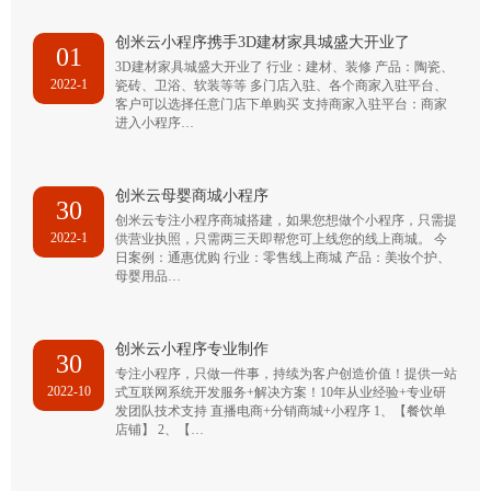
创米云小程序携手3D建材家具城盛大开业了
01
3D建材家具城盛大开业了 行业：建材、装修 产品：陶瓷、
2022-1
瓷砖、卫浴、软装等等 多门店入驻、各个商家入驻平台、
客户可以选择任意门店下单购买 支持商家入驻平台：商家
进入小程序…
创米云母婴商城小程序
30
创米云专注小程序商城搭建，如果您想做个小程序，只需提
2022-1
供营业执照，只需两三天即帮您可上线您的线上商城。 今
日案例：通惠优购 行业：零售线上商城 产品：美妆个护、
母婴用品…
创米云小程序专业制作
30
专注小程序，只做一件事，持续为客户创造价值！提供一站
2022-10
式互联网系统开发服务+解决方案！10年从业经验+专业研
发团队技术支持 直播电商+分销商城+小程序 1、【餐饮单
店铺】 2、【…