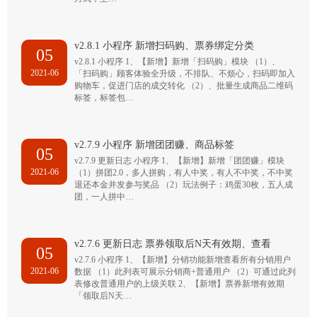
v2.8.1 小程序 新增扫码购、票券绑定分类
05
v2.8.1 小程序 1、【新增】新增「扫码购」模块 （1）、
2021-06
「扫码购」顾客体验全升级，不排队、不烦心，扫码即加入
购物车，促进门店的成交转化 （2）、批量生成商品二维码
标签，标签包…
v2.7.9 小程序 新增团团赚、商品标签
05
v2.7.9 更新日志 小程序 1、【新增】新增「团团赚」模块
2021-06
（1）拼团2.0，多人拼购，有人中奖，有人不中奖，不中奖
退还本金并发参与奖品 （2）玩法例子：鸡蛋30枚，五人成
团，一人拼中…
v2.7.6 更新日志 票券领取后N天有效期、查看
05
v2.7.6 小程序 1、【新增】分销功能新增查看所有分销用户
2021-06
数据 （1）此列表可展示分销商+普通用户 （2）可通过此列
表修改普通用户的上级关联 2、【新增】票券新增有效期
「领取后N天…