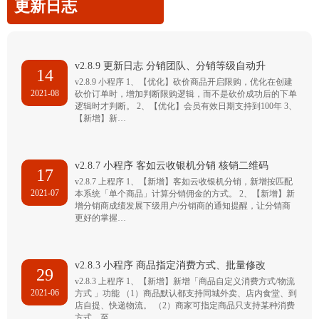
更新日志
v2.8.9 更新日志 分销团队、分销等级自动升
14
v2.8.9 小程序 1、【优化】砍价商品开启限购，优化在创建
2021-08
砍价订单时，增加判断限购逻辑，而不是砍价成功后的下单
逻辑时才判断。 2、【优化】会员有效日期支持到100年 3、
【新增】新…
v2.8.7 小程序 客如云收银机分销 核销二维码
17
v2.8.7 上程序 1、【新增】客如云收银机分销，新增按匹配
2021-07
本系统「单个商品」计算分销佣金的方式。 2、【新增】新
增分销商成绩发展下级用户/分销商的通知提醒，让分销商
更好的掌握…
v2.8.3 小程序 商品指定消费方式、批量修改
29
v2.8.3 上程序 1、【新增】新增「商品自定义消费方式/物流
2021-06
方式 」功能 （1）商品默认都支持同城外卖、店内食堂、到
店自提、快递物流。 （2）商家可指定商品只支持某种消费
方式，至…