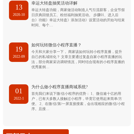
幸运大转盘抽奖活动详解
13
幸运大转盘功能，商家做活动制造人气引流获客，企业节假
2020-10
日庆典回馈员工、粉丝福利抽奖活动。 步骤01、进入后
台》功能》幸运大转盘》添加活动》设置活动的开始与结束
时间、每个…
如何玩转微信小程序直播？
19
今天和大家分享一下， 商家该如何玩转小程序直播，提升
2022-09
自己的私域转化？ 文章主要通过复盘自家小程序直播的玩
法，部分商家采访调研情况，同时结合现有的小程序直播的
优秀案例…
为什么做小程序直播商城系统?
01
首先我们来说下微/信小程序的优势： 1、微信逾十亿的用
2022-1
户，已有大多数人接触过小程序，毕竟它使用起来简单/方
便。 2、在微/信/第/一屏直接搜索，会出现相应的微/信/小程
序。且搜…