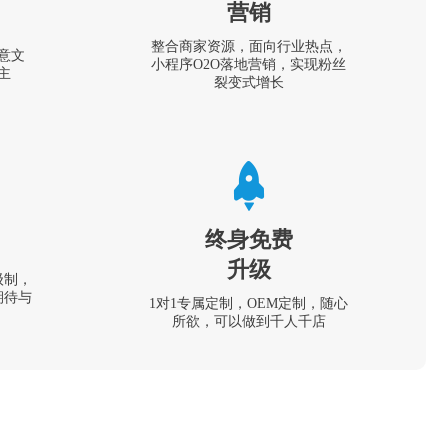
营销
整合商家资源，面向行业热点，
意文
小程序O2O落地营销，实现粉丝
主
裂变式增长
终身免费
升级
级制，
期待与
1对1专属定制，OEM定制，随心
所欲，可以做到千人千店