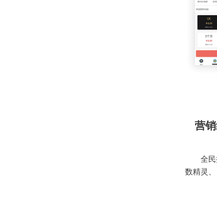
营销
全民
数精灵、