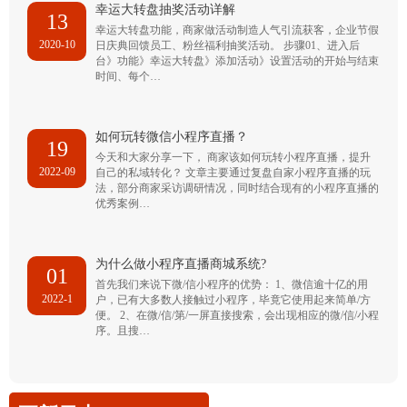
幸运大转盘抽奖活动详解
13
幸运大转盘功能，商家做活动制造人气引流获客，企业节假
2020-10
日庆典回馈员工、粉丝福利抽奖活动。 步骤01、进入后
台》功能》幸运大转盘》添加活动》设置活动的开始与结束
时间、每个…
如何玩转微信小程序直播？
19
今天和大家分享一下， 商家该如何玩转小程序直播，提升
2022-09
自己的私域转化？ 文章主要通过复盘自家小程序直播的玩
法，部分商家采访调研情况，同时结合现有的小程序直播的
优秀案例…
为什么做小程序直播商城系统?
01
首先我们来说下微/信小程序的优势： 1、微信逾十亿的用
2022-1
户，已有大多数人接触过小程序，毕竟它使用起来简单/方
便。 2、在微/信/第/一屏直接搜索，会出现相应的微/信/小程
序。且搜…