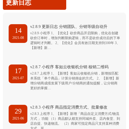
更新日志
v2.8.9 更新日志 分销团队、分销等级自动升
14
v2.8.9 小程序 1、【优化】砍价商品开启限购，优化在创建
2021-08
砍价订单时，增加判断限购逻辑，而不是砍价成功后的下单
逻辑时才判断。 2、【优化】会员有效日期支持到100年 3、
【新增】新…
v2.8.7 小程序 客如云收银机分销 核销二维码
17
v2.8.7 上程序 1、【新增】客如云收银机分销，新增按匹配
2021-07
本系统「单个商品」计算分销佣金的方式。 2、【新增】新
增分销商成绩发展下级用户/分销商的通知提醒，让分销商
更好的掌握…
v2.8.3 小程序 商品指定消费方式、批量修改
29
v2.8.3 上程序 1、【新增】新增「商品自定义消费方式/物流
2021-06
方式 」功能 （1）商品默认都支持同城外卖、店内食堂、到
店自提、快递物流。 （2）商家可指定商品只支持某种消费
方式，至…