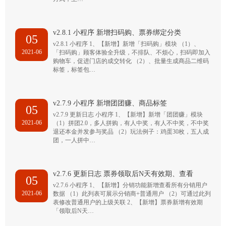
v2.8.1 小程序 新增扫码购、票券绑定分类
05
v2.8.1 小程序 1、【新增】新增「扫码购」模块 （1）、
2021-06
「扫码购」顾客体验全升级，不排队、不烦心，扫码即加入
购物车，促进门店的成交转化 （2）、批量生成商品二维码
标签，标签包…
v2.7.9 小程序 新增团团赚、商品标签
05
v2.7.9 更新日志 小程序 1、【新增】新增「团团赚」模块
2021-06
（1）拼团2.0，多人拼购，有人中奖，有人不中奖，不中奖
退还本金并发参与奖品 （2）玩法例子：鸡蛋30枚，五人成
团，一人拼中…
v2.7.6 更新日志 票券领取后N天有效期、查看
05
v2.7.6 小程序 1、【新增】分销功能新增查看所有分销用户
2021-06
数据 （1）此列表可展示分销商+普通用户 （2）可通过此列
表修改普通用户的上级关联 2、【新增】票券新增有效期
「领取后N天…