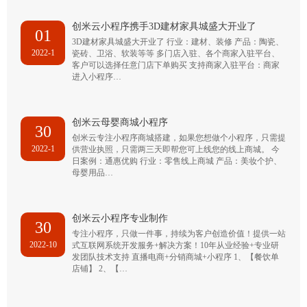
创米云小程序携手3D建材家具城盛大开业了
01
3D建材家具城盛大开业了 行业：建材、装修 产品：陶瓷、
2022-1
瓷砖、卫浴、软装等等 多门店入驻、各个商家入驻平台、
客户可以选择任意门店下单购买 支持商家入驻平台：商家
进入小程序…
创米云母婴商城小程序
30
创米云专注小程序商城搭建，如果您想做个小程序，只需提
2022-1
供营业执照，只需两三天即帮您可上线您的线上商城。 今
日案例：通惠优购 行业：零售线上商城 产品：美妆个护、
母婴用品…
创米云小程序专业制作
30
专注小程序，只做一件事，持续为客户创造价值！提供一站
2022-10
式互联网系统开发服务+解决方案！10年从业经验+专业研
发团队技术支持 直播电商+分销商城+小程序 1、【餐饮单
店铺】 2、【…