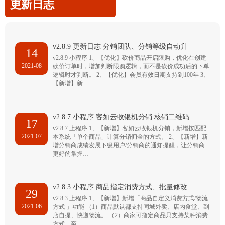
更新日志
v2.8.9 更新日志 分销团队、分销等级自动升
14
v2.8.9 小程序 1、【优化】砍价商品开启限购，优化在创建
2021-08
砍价订单时，增加判断限购逻辑，而不是砍价成功后的下单
逻辑时才判断。 2、【优化】会员有效日期支持到100年 3、
【新增】新…
v2.8.7 小程序 客如云收银机分销 核销二维码
17
v2.8.7 上程序 1、【新增】客如云收银机分销，新增按匹配
2021-07
本系统「单个商品」计算分销佣金的方式。 2、【新增】新
增分销商成绩发展下级用户/分销商的通知提醒，让分销商
更好的掌握…
v2.8.3 小程序 商品指定消费方式、批量修改
29
v2.8.3 上程序 1、【新增】新增「商品自定义消费方式/物流
2021-06
方式 」功能 （1）商品默认都支持同城外卖、店内食堂、到
店自提、快递物流。 （2）商家可指定商品只支持某种消费
方式，至…