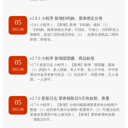
v2.8.1 小程序 新增扫码购、票券绑定分类
05
v2.8.1 小程序 1、【新增】新增「扫码购」模块 （1）、
2021-06
「扫码购」顾客体验全升级，不排队、不烦心，扫码即加入
购物车，促进门店的成交转化 （2）、批量生成商品二维码
标签，标签包…
v2.7.9 小程序 新增团团赚、商品标签
05
v2.7.9 更新日志 小程序 1、【新增】新增「团团赚」模块
2021-06
（1）拼团2.0，多人拼购，有人中奖，有人不中奖，不中奖
退还本金并发参与奖品 （2）玩法例子：鸡蛋30枚，五人成
团，一人拼中…
v2.7.6 更新日志 票券领取后N天有效期、查看
05
v2.7.6 小程序 1、【新增】分销功能新增查看所有分销用户
2021-06
数据 （1）此列表可展示分销商+普通用户 （2）可通过此列
表修改普通用户的上级关联 2、【新增】票券新增有效期
「领取后N天…