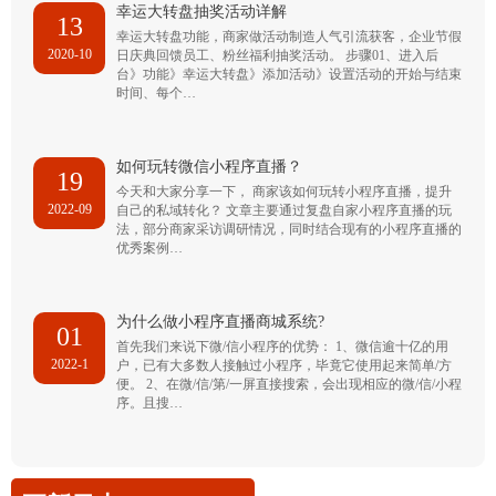
幸运大转盘抽奖活动详解
13
幸运大转盘功能，商家做活动制造人气引流获客，企业节假
2020-10
日庆典回馈员工、粉丝福利抽奖活动。 步骤01、进入后
台》功能》幸运大转盘》添加活动》设置活动的开始与结束
时间、每个…
如何玩转微信小程序直播？
19
今天和大家分享一下， 商家该如何玩转小程序直播，提升
2022-09
自己的私域转化？ 文章主要通过复盘自家小程序直播的玩
法，部分商家采访调研情况，同时结合现有的小程序直播的
优秀案例…
为什么做小程序直播商城系统?
01
首先我们来说下微/信小程序的优势： 1、微信逾十亿的用
2022-1
户，已有大多数人接触过小程序，毕竟它使用起来简单/方
便。 2、在微/信/第/一屏直接搜索，会出现相应的微/信/小程
序。且搜…