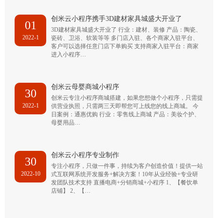
创米云小程序携手3D建材家具城盛大开业了
01
3D建材家具城盛大开业了 行业：建材、装修 产品：陶瓷、
2022-1
瓷砖、卫浴、软装等等 多门店入驻、各个商家入驻平台、
客户可以选择任意门店下单购买 支持商家入驻平台：商家
进入小程序…
创米云母婴商城小程序
30
创米云专注小程序商城搭建，如果您想做个小程序，只需提
2022-1
供营业执照，只需两三天即帮您可上线您的线上商城。 今
日案例：通惠优购 行业：零售线上商城 产品：美妆个护、
母婴用品…
创米云小程序专业制作
30
专注小程序，只做一件事，持续为客户创造价值！提供一站
2022-10
式互联网系统开发服务+解决方案！10年从业经验+专业研
发团队技术支持 直播电商+分销商城+小程序 1、【餐饮单
店铺】 2、【…