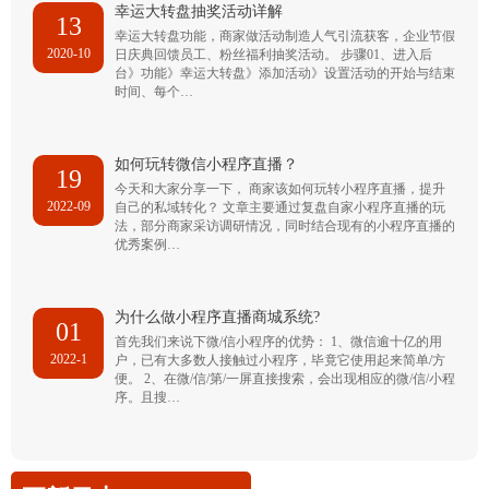
幸运大转盘抽奖活动详解
13
幸运大转盘功能，商家做活动制造人气引流获客，企业节假
2020-10
日庆典回馈员工、粉丝福利抽奖活动。 步骤01、进入后
台》功能》幸运大转盘》添加活动》设置活动的开始与结束
时间、每个…
如何玩转微信小程序直播？
19
今天和大家分享一下， 商家该如何玩转小程序直播，提升
2022-09
自己的私域转化？ 文章主要通过复盘自家小程序直播的玩
法，部分商家采访调研情况，同时结合现有的小程序直播的
优秀案例…
为什么做小程序直播商城系统?
01
首先我们来说下微/信小程序的优势： 1、微信逾十亿的用
2022-1
户，已有大多数人接触过小程序，毕竟它使用起来简单/方
便。 2、在微/信/第/一屏直接搜索，会出现相应的微/信/小程
序。且搜…