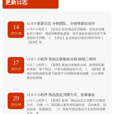
更新日志
v2.8.9 更新日志 分销团队、分销等级自动升
14
v2.8.9 小程序 1、【优化】砍价商品开启限购，优化在创建
2021-08
砍价订单时，增加判断限购逻辑，而不是砍价成功后的下单
逻辑时才判断。 2、【优化】会员有效日期支持到100年 3、
【新增】新…
v2.8.7 小程序 客如云收银机分销 核销二维码
17
v2.8.7 上程序 1、【新增】客如云收银机分销，新增按匹配
2021-07
本系统「单个商品」计算分销佣金的方式。 2、【新增】新
增分销商成绩发展下级用户/分销商的通知提醒，让分销商
更好的掌握…
v2.8.3 小程序 商品指定消费方式、批量修改
29
v2.8.3 上程序 1、【新增】新增「商品自定义消费方式/物流
2021-06
方式 」功能 （1）商品默认都支持同城外卖、店内食堂、到
店自提、快递物流。 （2）商家可指定商品只支持某种消费
方式，至…