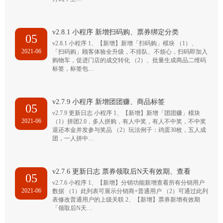
v2.8.1 小程序 新增扫码购、票券绑定分类
05
v2.8.1 小程序 1、【新增】新增「扫码购」模块 （1）、
2021-06
「扫码购」顾客体验全升级，不排队、不烦心，扫码即加入
购物车，促进门店的成交转化 （2）、批量生成商品二维码
标签，标签包…
v2.7.9 小程序 新增团团赚、商品标签
05
v2.7.9 更新日志 小程序 1、【新增】新增「团团赚」模块
2021-06
（1）拼团2.0，多人拼购，有人中奖，有人不中奖，不中奖
退还本金并发参与奖品 （2）玩法例子：鸡蛋30枚，五人成
团，一人拼中…
v2.7.6 更新日志 票券领取后N天有效期、查看
05
v2.7.6 小程序 1、【新增】分销功能新增查看所有分销用户
2021-06
数据 （1）此列表可展示分销商+普通用户 （2）可通过此列
表修改普通用户的上级关联 2、【新增】票券新增有效期
「领取后N天…