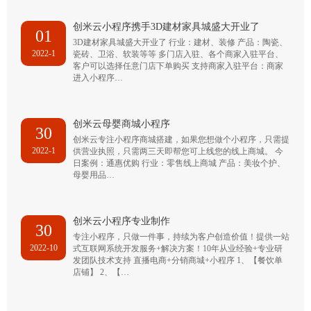
创米云小程序携手3D建材家具城盛大开业了
01
3D建材家具城盛大开业了 行业：建材、装修 产品：陶瓷、
2022-1
瓷砖、卫浴、软装等等 多门店入驻、各个商家入驻平台、
客户可以选择任意门店下单购买 支持商家入驻平台：商家
进入小程序…
创米云母婴商城小程序
30
创米云专注小程序商城搭建，如果您想做个小程序，只需提
2022-1
供营业执照，只需两三天即帮您可上线您的线上商城。 今
日案例：通惠优购 行业：零售线上商城 产品：美妆个护、
母婴用品…
创米云小程序专业制作
30
专注小程序，只做一件事，持续为客户创造价值！提供一站
2022-10
式互联网系统开发服务+解决方案！10年从业经验+专业研
发团队技术支持 直播电商+分销商城+小程序 1、【餐饮单
店铺】 2、【…