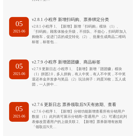
v2.8.1 小程序 新增扫码购、票券绑定分类
05
v2.8.1 小程序 1、【新增】新增「扫码购」模块 （1）、
2021-06
「扫码购」顾客体验全升级，不排队、不烦心，扫码即加入
购物车，促进门店的成交转化 （2）、批量生成商品二维码
标签，标签包…
v2.7.9 小程序 新增团团赚、商品标签
05
v2.7.9 更新日志 小程序 1、【新增】新增「团团赚」模块
2021-06
（1）拼团2.0，多人拼购，有人中奖，有人不中奖，不中奖
退还本金并发参与奖品 （2）玩法例子：鸡蛋30枚，五人成
团，一人拼中…
v2.7.6 更新日志 票券领取后N天有效期、查看
05
v2.7.6 小程序 1、【新增】分销功能新增查看所有分销用户
2021-06
数据 （1）此列表可展示分销商+普通用户 （2）可通过此列
表修改普通用户的上级关联 2、【新增】票券新增有效期
「领取后N天…