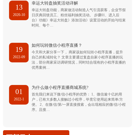
幸运大转盘抽奖活动详解
13
幸运大转盘功能，商家做活动制造人气引流获客，企业节假
2020-10
日庆典回馈员工、粉丝福利抽奖活动。 步骤01、进入后
台》功能》幸运大转盘》添加活动》设置活动的开始与结束
时间、每个…
如何玩转微信小程序直播？
19
今天和大家分享一下， 商家该如何玩转小程序直播，提升
2022-09
自己的私域转化？ 文章主要通过复盘自家小程序直播的玩
法，部分商家采访调研情况，同时结合现有的小程序直播的
优秀案例…
为什么做小程序直播商城系统?
01
首先我们来说下微/信小程序的优势： 1、微信逾十亿的用
2022-1
户，已有大多数人接触过小程序，毕竟它使用起来简单/方
便。 2、在微/信/第/一屏直接搜索，会出现相应的微/信/小程
序。且搜…