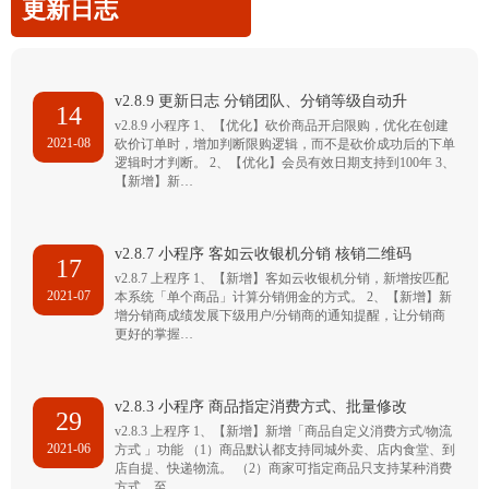
更新日志
v2.8.9 更新日志 分销团队、分销等级自动升
14
v2.8.9 小程序 1、【优化】砍价商品开启限购，优化在创建
2021-08
砍价订单时，增加判断限购逻辑，而不是砍价成功后的下单
逻辑时才判断。 2、【优化】会员有效日期支持到100年 3、
【新增】新…
v2.8.7 小程序 客如云收银机分销 核销二维码
17
v2.8.7 上程序 1、【新增】客如云收银机分销，新增按匹配
2021-07
本系统「单个商品」计算分销佣金的方式。 2、【新增】新
增分销商成绩发展下级用户/分销商的通知提醒，让分销商
更好的掌握…
v2.8.3 小程序 商品指定消费方式、批量修改
29
v2.8.3 上程序 1、【新增】新增「商品自定义消费方式/物流
2021-06
方式 」功能 （1）商品默认都支持同城外卖、店内食堂、到
店自提、快递物流。 （2）商家可指定商品只支持某种消费
方式，至…