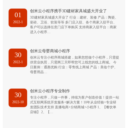
创米云小程序携手3D建材家具城盛大开业了
01
3D建材家具城盛大开业了 行业：建材、装修 产品：陶瓷、
2022-1
瓷砖、卫浴、软装等等 多门店入驻、各个商家入驻平台、
客户可以选择任意门店下单购买 支持商家入驻平台：商家
进入小程序…
创米云母婴商城小程序
30
创米云专注小程序商城搭建，如果您想做个小程序，只需提
2022-1
供营业执照，只需两三天即帮您可上线您的线上商城。 今
日案例：通惠优购 行业：零售线上商城 产品：美妆个护、
母婴用品…
创米云小程序专业制作
30
专注小程序，只做一件事，持续为客户创造价值！提供一站
2022-10
式互联网系统开发服务+解决方案！10年从业经验+专业研
发团队技术支持 直播电商+分销商城+小程序 1、【餐饮单
店铺】 2、【…