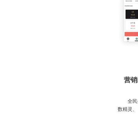
营销
全民
数精灵、