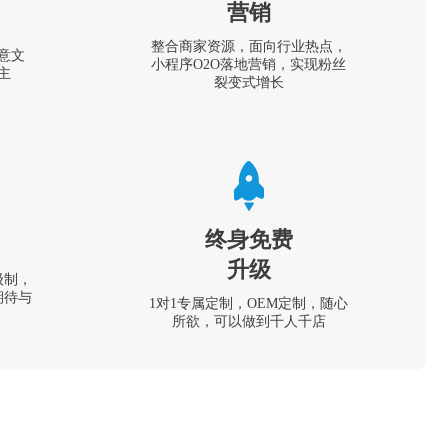
营销
整合商家资源，面向行业热点，
意文
小程序O2O落地营销，实现粉丝
主
裂变式增长
终身免费
升级
级制，
期待与
1对1专属定制，OEM定制，随心
所欲，可以做到千人千店