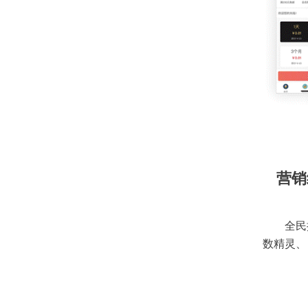
营销
全民
数精灵、