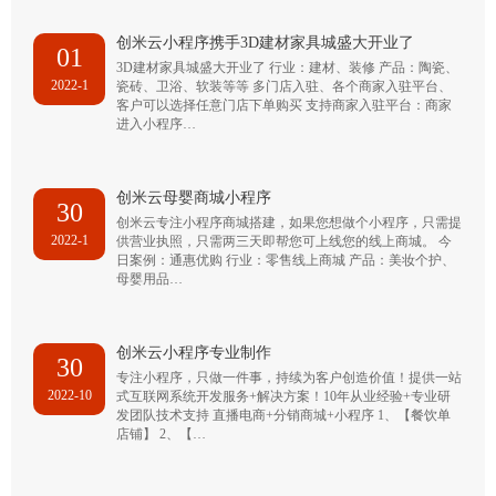
创米云小程序携手3D建材家具城盛大开业了
01
3D建材家具城盛大开业了 行业：建材、装修 产品：陶瓷、
2022-1
瓷砖、卫浴、软装等等 多门店入驻、各个商家入驻平台、
客户可以选择任意门店下单购买 支持商家入驻平台：商家
进入小程序…
创米云母婴商城小程序
30
创米云专注小程序商城搭建，如果您想做个小程序，只需提
2022-1
供营业执照，只需两三天即帮您可上线您的线上商城。 今
日案例：通惠优购 行业：零售线上商城 产品：美妆个护、
母婴用品…
创米云小程序专业制作
30
专注小程序，只做一件事，持续为客户创造价值！提供一站
2022-10
式互联网系统开发服务+解决方案！10年从业经验+专业研
发团队技术支持 直播电商+分销商城+小程序 1、【餐饮单
店铺】 2、【…