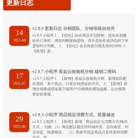
更新日志
v2.8.9 更新日志 分销团队、分销等级自动升
14
v2.8.9 小程序 1、【优化】砍价商品开启限购，优化在创建
2021-08
砍价订单时，增加判断限购逻辑，而不是砍价成功后的下单
逻辑时才判断。 2、【优化】会员有效日期支持到100年 3、
【新增】新…
v2.8.7 小程序 客如云收银机分销 核销二维码
17
v2.8.7 上程序 1、【新增】客如云收银机分销，新增按匹配
2021-07
本系统「单个商品」计算分销佣金的方式。 2、【新增】新
增分销商成绩发展下级用户/分销商的通知提醒，让分销商
更好的掌握…
v2.8.3 小程序 商品指定消费方式、批量修改
29
v2.8.3 上程序 1、【新增】新增「商品自定义消费方式/物流
2021-06
方式 」功能 （1）商品默认都支持同城外卖、店内食堂、到
店自提、快递物流。 （2）商家可指定商品只支持某种消费
方式，至…