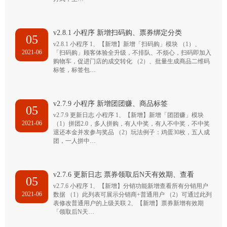
v2.8.1 小程序 新增扫码购、票券绑定分类
05
v2.8.1 小程序 1、【新增】新增「扫码购」模块 （1）、
2021-06
「扫码购」顾客体验全升级，不排队、不烦心，扫码即加入
购物车，促进门店的成交转化 （2）、批量生成商品二维码
标签，标签包…
v2.7.9 小程序 新增团团赚、商品标签
05
v2.7.9 更新日志 小程序 1、【新增】新增「团团赚」模块
2021-06
（1）拼团2.0，多人拼购，有人中奖，有人不中奖，不中奖
退还本金并发参与奖品 （2）玩法例子：鸡蛋30枚，五人成
团，一人拼中…
v2.7.6 更新日志 票券领取后N天有效期、查看
05
v2.7.6 小程序 1、【新增】分销功能新增查看所有分销用户
2021-06
数据 （1）此列表可展示分销商+普通用户 （2）可通过此列
表修改普通用户的上级关联 2、【新增】票券新增有效期
「领取后N天…