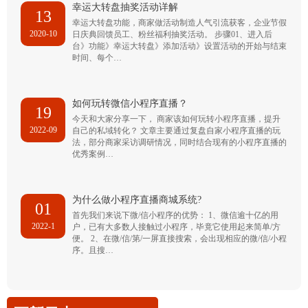
幸运大转盘抽奖活动详解
13
幸运大转盘功能，商家做活动制造人气引流获客，企业节假
2020-10
日庆典回馈员工、粉丝福利抽奖活动。 步骤01、进入后
台》功能》幸运大转盘》添加活动》设置活动的开始与结束
时间、每个…
如何玩转微信小程序直播？
19
今天和大家分享一下， 商家该如何玩转小程序直播，提升
2022-09
自己的私域转化？ 文章主要通过复盘自家小程序直播的玩
法，部分商家采访调研情况，同时结合现有的小程序直播的
优秀案例…
为什么做小程序直播商城系统?
01
首先我们来说下微/信小程序的优势： 1、微信逾十亿的用
2022-1
户，已有大多数人接触过小程序，毕竟它使用起来简单/方
便。 2、在微/信/第/一屏直接搜索，会出现相应的微/信/小程
序。且搜…