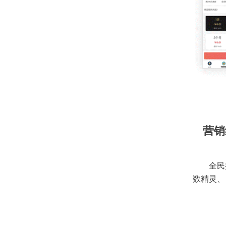
营销
全民
数精灵、