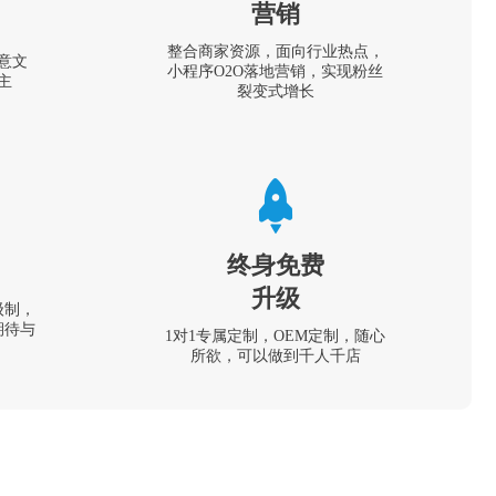
营销
整合商家资源，面向行业热点，
意文
小程序O2O落地营销，实现粉丝
主
裂变式增长
终身免费
升级
级制，
期待与
1对1专属定制，OEM定制，随心
所欲，可以做到千人千店