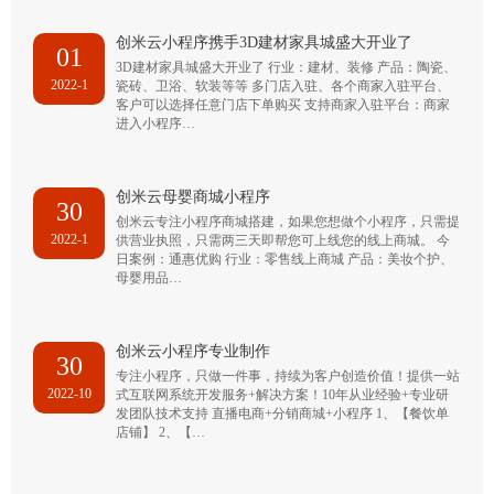
创米云小程序携手3D建材家具城盛大开业了
01
3D建材家具城盛大开业了 行业：建材、装修 产品：陶瓷、
2022-1
瓷砖、卫浴、软装等等 多门店入驻、各个商家入驻平台、
客户可以选择任意门店下单购买 支持商家入驻平台：商家
进入小程序…
创米云母婴商城小程序
30
创米云专注小程序商城搭建，如果您想做个小程序，只需提
2022-1
供营业执照，只需两三天即帮您可上线您的线上商城。 今
日案例：通惠优购 行业：零售线上商城 产品：美妆个护、
母婴用品…
创米云小程序专业制作
30
专注小程序，只做一件事，持续为客户创造价值！提供一站
2022-10
式互联网系统开发服务+解决方案！10年从业经验+专业研
发团队技术支持 直播电商+分销商城+小程序 1、【餐饮单
店铺】 2、【…