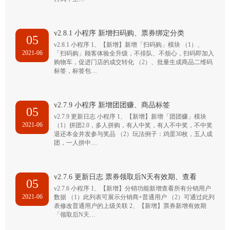
v2.8.1 小程序 新增扫码购、票券绑定分类
05
v2.8.1 小程序 1、【新增】新增「扫码购」模块 （1）、
2021-06
「扫码购」顾客体验全升级，不排队、不烦心，扫码即加入
购物车，促进门店的成交转化 （2）、批量生成商品二维码
标签，标签包…
v2.7.9 小程序 新增团团赚、商品标签
05
v2.7.9 更新日志 小程序 1、【新增】新增「团团赚」模块
2021-06
（1）拼团2.0，多人拼购，有人中奖，有人不中奖，不中奖
退还本金并发参与奖品 （2）玩法例子：鸡蛋30枚，五人成
团，一人拼中…
v2.7.6 更新日志 票券领取后N天有效期、查看
05
v2.7.6 小程序 1、【新增】分销功能新增查看所有分销用户
2021-06
数据 （1）此列表可展示分销商+普通用户 （2）可通过此列
表修改普通用户的上级关联 2、【新增】票券新增有效期
「领取后N天…