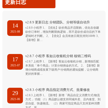
更新日志
v2.8.9 更新日志 分销团队、分销等级自动升
14
v2.8.9 小程序 1、【优化】砍价商品开启限购，优化在创建
2021-08
砍价订单时，增加判断限购逻辑，而不是砍价成功后的下单
逻辑时才判断。 2、【优化】会员有效日期支持到100年 3、
【新增】新…
v2.8.7 小程序 客如云收银机分销 核销二维码
17
v2.8.7 上程序 1、【新增】客如云收银机分销，新增按匹配
2021-07
本系统「单个商品」计算分销佣金的方式。 2、【新增】新
增分销商成绩发展下级用户/分销商的通知提醒，让分销商
更好的掌握…
v2.8.3 小程序 商品指定消费方式、批量修改
29
v2.8.3 上程序 1、【新增】新增「商品自定义消费方式/物流
2021-06
方式 」功能 （1）商品默认都支持同城外卖、店内食堂、到
店自提、快递物流。 （2）商家可指定商品只支持某种消费
方式，至…