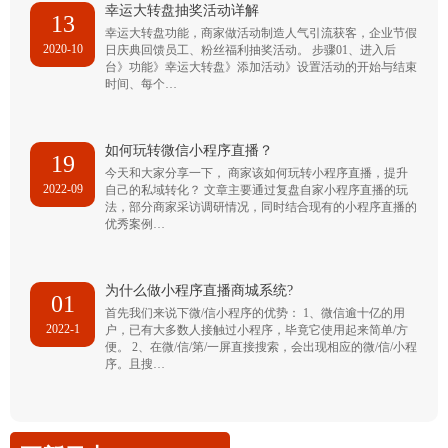
幸运大转盘抽奖活动详解
13
幸运大转盘功能，商家做活动制造人气引流获客，企业节假
2020-10
日庆典回馈员工、粉丝福利抽奖活动。 步骤01、进入后
台》功能》幸运大转盘》添加活动》设置活动的开始与结束
时间、每个…
如何玩转微信小程序直播？
19
今天和大家分享一下， 商家该如何玩转小程序直播，提升
2022-09
自己的私域转化？ 文章主要通过复盘自家小程序直播的玩
法，部分商家采访调研情况，同时结合现有的小程序直播的
优秀案例…
为什么做小程序直播商城系统?
01
首先我们来说下微/信小程序的优势： 1、微信逾十亿的用
2022-1
户，已有大多数人接触过小程序，毕竟它使用起来简单/方
便。 2、在微/信/第/一屏直接搜索，会出现相应的微/信/小程
序。且搜…