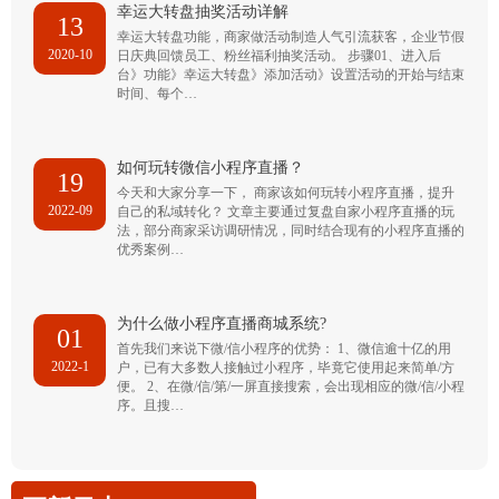
幸运大转盘抽奖活动详解
13
幸运大转盘功能，商家做活动制造人气引流获客，企业节假
2020-10
日庆典回馈员工、粉丝福利抽奖活动。 步骤01、进入后
台》功能》幸运大转盘》添加活动》设置活动的开始与结束
时间、每个…
如何玩转微信小程序直播？
19
今天和大家分享一下， 商家该如何玩转小程序直播，提升
2022-09
自己的私域转化？ 文章主要通过复盘自家小程序直播的玩
法，部分商家采访调研情况，同时结合现有的小程序直播的
优秀案例…
为什么做小程序直播商城系统?
01
首先我们来说下微/信小程序的优势： 1、微信逾十亿的用
2022-1
户，已有大多数人接触过小程序，毕竟它使用起来简单/方
便。 2、在微/信/第/一屏直接搜索，会出现相应的微/信/小程
序。且搜…