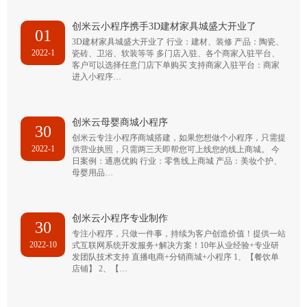
创米云小程序携手3D建材家具城盛大开业了
01
3D建材家具城盛大开业了 行业：建材、装修 产品：陶瓷、
2022-1
瓷砖、卫浴、软装等等 多门店入驻、各个商家入驻平台、
客户可以选择任意门店下单购买 支持商家入驻平台：商家
进入小程序…
创米云母婴商城小程序
30
创米云专注小程序商城搭建，如果您想做个小程序，只需提
2022-1
供营业执照，只需两三天即帮您可上线您的线上商城。 今
日案例：通惠优购 行业：零售线上商城 产品：美妆个护、
母婴用品…
创米云小程序专业制作
30
专注小程序，只做一件事，持续为客户创造价值！提供一站
2022-10
式互联网系统开发服务+解决方案！10年从业经验+专业研
发团队技术支持 直播电商+分销商城+小程序 1、【餐饮单
店铺】 2、【…