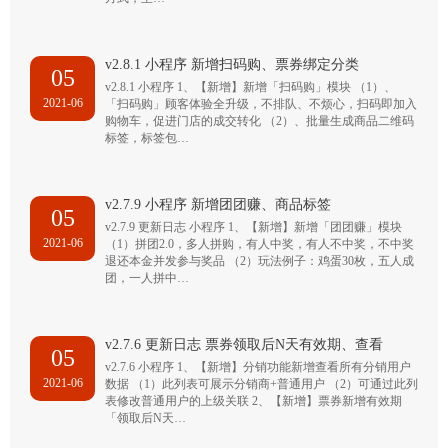
v2.8.1 小程序 新增扫码购、票券绑定分类
05
v2.8.1 小程序 1、【新增】新增「扫码购」模块 （1）、
2021-06
「扫码购」顾客体验全升级，不排队、不烦心，扫码即加入
购物车，促进门店的成交转化 （2）、批量生成商品二维码
标签，标签包…
v2.7.9 小程序 新增团团赚、商品标签
05
v2.7.9 更新日志 小程序 1、【新增】新增「团团赚」模块
2021-06
（1）拼团2.0，多人拼购，有人中奖，有人不中奖，不中奖
退还本金并发参与奖品 （2）玩法例子：鸡蛋30枚，五人成
团，一人拼中…
v2.7.6 更新日志 票券领取后N天有效期、查看
05
v2.7.6 小程序 1、【新增】分销功能新增查看所有分销用户
2021-06
数据 （1）此列表可展示分销商+普通用户 （2）可通过此列
表修改普通用户的上级关联 2、【新增】票券新增有效期
「领取后N天…