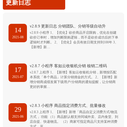
更新日志
v2.8.9 更新日志 分销团队、分销等级自动升
14
v2.8.9 小程序 1、【优化】砍价商品开启限购，优化在创建
2021-08
砍价订单时，增加判断限购逻辑，而不是砍价成功后的下单
逻辑时才判断。 2、【优化】会员有效日期支持到100年 3、
【新增】新…
v2.8.7 小程序 客如云收银机分销 核销二维码
17
v2.8.7 上程序 1、【新增】客如云收银机分销，新增按匹配
2021-07
本系统「单个商品」计算分销佣金的方式。 2、【新增】新
增分销商成绩发展下级用户/分销商的通知提醒，让分销商
更好的掌握…
v2.8.3 小程序 商品指定消费方式、批量修改
29
v2.8.3 上程序 1、【新增】新增「商品自定义消费方式/物流
2021-06
方式 」功能 （1）商品默认都支持同城外卖、店内食堂、到
店自提、快递物流。 （2）商家可指定商品只支持某种消费
方式，至…