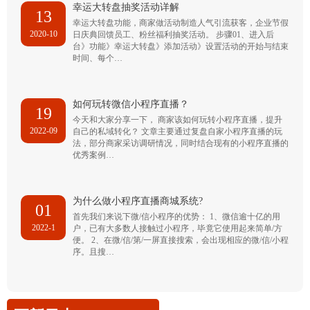
幸运大转盘抽奖活动详解
13
幸运大转盘功能，商家做活动制造人气引流获客，企业节假
2020-10
日庆典回馈员工、粉丝福利抽奖活动。 步骤01、进入后
台》功能》幸运大转盘》添加活动》设置活动的开始与结束
时间、每个…
如何玩转微信小程序直播？
19
今天和大家分享一下， 商家该如何玩转小程序直播，提升
2022-09
自己的私域转化？ 文章主要通过复盘自家小程序直播的玩
法，部分商家采访调研情况，同时结合现有的小程序直播的
优秀案例…
为什么做小程序直播商城系统?
01
首先我们来说下微/信小程序的优势： 1、微信逾十亿的用
2022-1
户，已有大多数人接触过小程序，毕竟它使用起来简单/方
便。 2、在微/信/第/一屏直接搜索，会出现相应的微/信/小程
序。且搜…