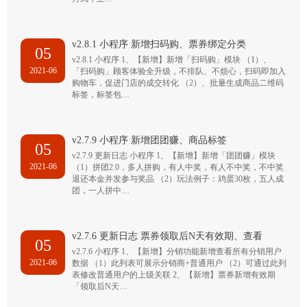
v2.8.1 小程序 新增扫码购、票券绑定分类
05
v2.8.1 小程序 1、【新增】新增「扫码购」模块 （1）、
2021-06
「扫码购」顾客体验全升级，不排队、不烦心，扫码即加入
购物车，促进门店的成交转化 （2）、批量生成商品二维码
标签，标签包…
v2.7.9 小程序 新增团团赚、商品标签
05
v2.7.9 更新日志 小程序 1、【新增】新增「团团赚」模块
2021-06
（1）拼团2.0，多人拼购，有人中奖，有人不中奖，不中奖
退还本金并发参与奖品 （2）玩法例子：鸡蛋30枚，五人成
团，一人拼中…
v2.7.6 更新日志 票券领取后N天有效期、查看
05
v2.7.6 小程序 1、【新增】分销功能新增查看所有分销用户
2021-06
数据 （1）此列表可展示分销商+普通用户 （2）可通过此列
表修改普通用户的上级关联 2、【新增】票券新增有效期
「领取后N天…