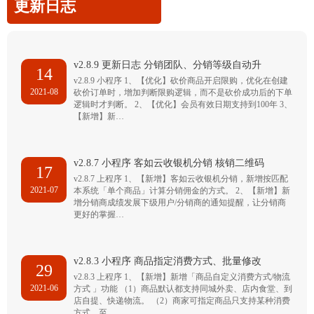
更新日志
v2.8.9 更新日志 分销团队、分销等级自动升
14
v2.8.9 小程序 1、【优化】砍价商品开启限购，优化在创建
2021-08
砍价订单时，增加判断限购逻辑，而不是砍价成功后的下单
逻辑时才判断。 2、【优化】会员有效日期支持到100年 3、
【新增】新…
v2.8.7 小程序 客如云收银机分销 核销二维码
17
v2.8.7 上程序 1、【新增】客如云收银机分销，新增按匹配
2021-07
本系统「单个商品」计算分销佣金的方式。 2、【新增】新
增分销商成绩发展下级用户/分销商的通知提醒，让分销商
更好的掌握…
v2.8.3 小程序 商品指定消费方式、批量修改
29
v2.8.3 上程序 1、【新增】新增「商品自定义消费方式/物流
2021-06
方式 」功能 （1）商品默认都支持同城外卖、店内食堂、到
店自提、快递物流。 （2）商家可指定商品只支持某种消费
方式，至…