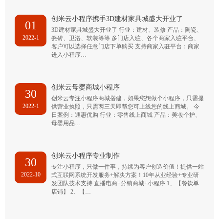
创米云小程序携手3D建材家具城盛大开业了
01
3D建材家具城盛大开业了 行业：建材、装修 产品：陶瓷、
2022-1
瓷砖、卫浴、软装等等 多门店入驻、各个商家入驻平台、
客户可以选择任意门店下单购买 支持商家入驻平台：商家
进入小程序…
创米云母婴商城小程序
30
创米云专注小程序商城搭建，如果您想做个小程序，只需提
2022-1
供营业执照，只需两三天即帮您可上线您的线上商城。 今
日案例：通惠优购 行业：零售线上商城 产品：美妆个护、
母婴用品…
创米云小程序专业制作
30
专注小程序，只做一件事，持续为客户创造价值！提供一站
2022-10
式互联网系统开发服务+解决方案！10年从业经验+专业研
发团队技术支持 直播电商+分销商城+小程序 1、【餐饮单
店铺】 2、【…