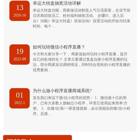
幸运大转盘抽奖活动详解
13
幸运大转盘功能，商家做活动制造人气引流获客，企业节假
2020-10
日庆典回馈员工、粉丝福利抽奖活动。 步骤01、进入后
台》功能》幸运大转盘》添加活动》设置活动的开始与结束
时间、每个…
如何玩转微信小程序直播？
19
今天和大家分享一下， 商家该如何玩转小程序直播，提升
2022-09
自己的私域转化？ 文章主要通过复盘自家小程序直播的玩
法，部分商家采访调研情况，同时结合现有的小程序直播的
优秀案例…
为什么做小程序直播商城系统?
01
首先我们来说下微/信小程序的优势： 1、微信逾十亿的用
2022-1
户，已有大多数人接触过小程序，毕竟它使用起来简单/方
便。 2、在微/信/第/一屏直接搜索，会出现相应的微/信/小程
序。且搜…