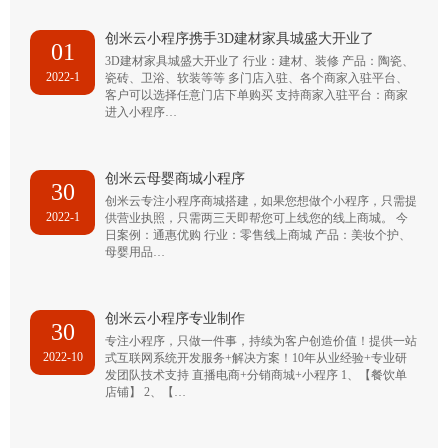
创米云小程序携手3D建材家具城盛大开业了
01
3D建材家具城盛大开业了 行业：建材、装修 产品：陶瓷、
2022-1
瓷砖、卫浴、软装等等 多门店入驻、各个商家入驻平台、
客户可以选择任意门店下单购买 支持商家入驻平台：商家
进入小程序…
创米云母婴商城小程序
30
创米云专注小程序商城搭建，如果您想做个小程序，只需提
2022-1
供营业执照，只需两三天即帮您可上线您的线上商城。 今
日案例：通惠优购 行业：零售线上商城 产品：美妆个护、
母婴用品…
创米云小程序专业制作
30
专注小程序，只做一件事，持续为客户创造价值！提供一站
2022-10
式互联网系统开发服务+解决方案！10年从业经验+专业研
发团队技术支持 直播电商+分销商城+小程序 1、【餐饮单
店铺】 2、【…