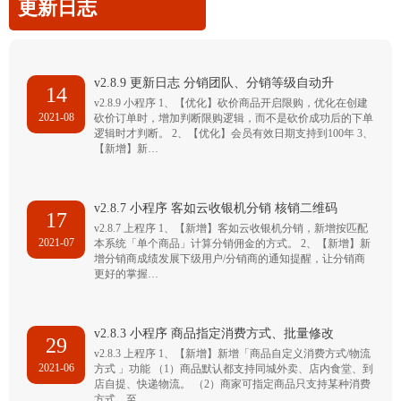
更新日志
v2.8.9 更新日志 分销团队、分销等级自动升
14
v2.8.9 小程序 1、【优化】砍价商品开启限购，优化在创建
2021-08
砍价订单时，增加判断限购逻辑，而不是砍价成功后的下单
逻辑时才判断。 2、【优化】会员有效日期支持到100年 3、
【新增】新…
v2.8.7 小程序 客如云收银机分销 核销二维码
17
v2.8.7 上程序 1、【新增】客如云收银机分销，新增按匹配
2021-07
本系统「单个商品」计算分销佣金的方式。 2、【新增】新
增分销商成绩发展下级用户/分销商的通知提醒，让分销商
更好的掌握…
v2.8.3 小程序 商品指定消费方式、批量修改
29
v2.8.3 上程序 1、【新增】新增「商品自定义消费方式/物流
2021-06
方式 」功能 （1）商品默认都支持同城外卖、店内食堂、到
店自提、快递物流。 （2）商家可指定商品只支持某种消费
方式，至…