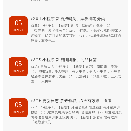
v2.8.1 小程序 新增扫码购、票券绑定分类
05
v2.8.1 小程序 1、【新增】新增「扫码购」模块 （1）、
2021-06
「扫码购」顾客体验全升级，不排队、不烦心，扫码即加入
购物车，促进门店的成交转化 （2）、批量生成商品二维码
标签，标签包…
v2.7.9 小程序 新增团团赚、商品标签
05
v2.7.9 更新日志 小程序 1、【新增】新增「团团赚」模块
2021-06
（1）拼团2.0，多人拼购，有人中奖，有人不中奖，不中奖
退还本金并发参与奖品 （2）玩法例子：鸡蛋30枚，五人成
团，一人拼中…
v2.7.6 更新日志 票券领取后N天有效期、查看
05
v2.7.6 小程序 1、【新增】分销功能新增查看所有分销用户
2021-06
数据 （1）此列表可展示分销商+普通用户 （2）可通过此列
表修改普通用户的上级关联 2、【新增】票券新增有效期
「领取后N天…