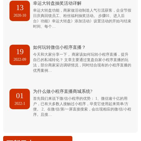
幸运大转盘抽奖活动详解
13
幸运大转盘功能，商家做活动制造人气引流获客，企业节假
2020-10
日庆典回馈员工、粉丝福利抽奖活动。 步骤01、进入后
台》功能》幸运大转盘》添加活动》设置活动的开始与结束
时间、每个…
如何玩转微信小程序直播？
19
今天和大家分享一下， 商家该如何玩转小程序直播，提升
2022-09
自己的私域转化？ 文章主要通过复盘自家小程序直播的玩
法，部分商家采访调研情况，同时结合现有的小程序直播的
优秀案例…
为什么做小程序直播商城系统?
01
首先我们来说下微/信小程序的优势： 1、微信逾十亿的用
2022-1
户，已有大多数人接触过小程序，毕竟它使用起来简单/方
便。 2、在微/信/第/一屏直接搜索，会出现相应的微/信/小程
序。且搜…