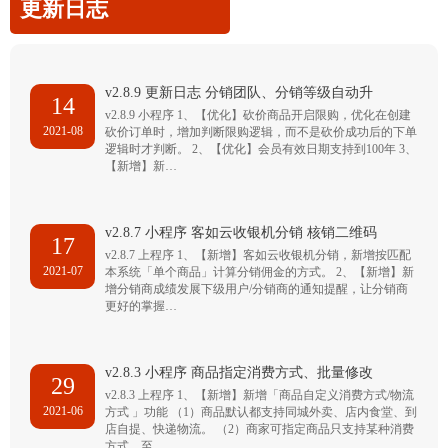
更新日志
v2.8.9 更新日志 分销团队、分销等级自动升
14
v2.8.9 小程序 1、【优化】砍价商品开启限购，优化在创建
2021-08
砍价订单时，增加判断限购逻辑，而不是砍价成功后的下单
逻辑时才判断。 2、【优化】会员有效日期支持到100年 3、
【新增】新…
v2.8.7 小程序 客如云收银机分销 核销二维码
17
v2.8.7 上程序 1、【新增】客如云收银机分销，新增按匹配
2021-07
本系统「单个商品」计算分销佣金的方式。 2、【新增】新
增分销商成绩发展下级用户/分销商的通知提醒，让分销商
更好的掌握…
v2.8.3 小程序 商品指定消费方式、批量修改
29
v2.8.3 上程序 1、【新增】新增「商品自定义消费方式/物流
2021-06
方式 」功能 （1）商品默认都支持同城外卖、店内食堂、到
店自提、快递物流。 （2）商家可指定商品只支持某种消费
方式，至…