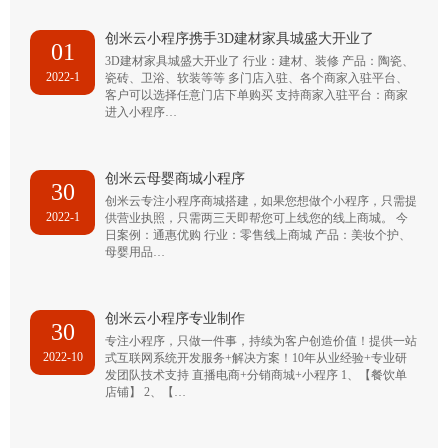
创米云小程序携手3D建材家具城盛大开业了
01
3D建材家具城盛大开业了 行业：建材、装修 产品：陶瓷、
2022-1
瓷砖、卫浴、软装等等 多门店入驻、各个商家入驻平台、
客户可以选择任意门店下单购买 支持商家入驻平台：商家
进入小程序…
创米云母婴商城小程序
30
创米云专注小程序商城搭建，如果您想做个小程序，只需提
2022-1
供营业执照，只需两三天即帮您可上线您的线上商城。 今
日案例：通惠优购 行业：零售线上商城 产品：美妆个护、
母婴用品…
创米云小程序专业制作
30
专注小程序，只做一件事，持续为客户创造价值！提供一站
2022-10
式互联网系统开发服务+解决方案！10年从业经验+专业研
发团队技术支持 直播电商+分销商城+小程序 1、【餐饮单
店铺】 2、【…