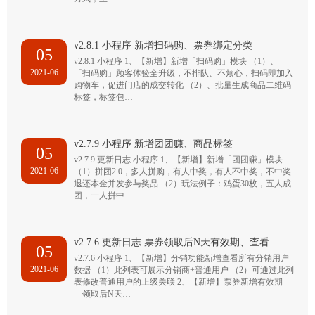
v2.8.1 小程序 新增扫码购、票券绑定分类
05
v2.8.1 小程序 1、【新增】新增「扫码购」模块 （1）、
2021-06
「扫码购」顾客体验全升级，不排队、不烦心，扫码即加入
购物车，促进门店的成交转化 （2）、批量生成商品二维码
标签，标签包…
v2.7.9 小程序 新增团团赚、商品标签
05
v2.7.9 更新日志 小程序 1、【新增】新增「团团赚」模块
2021-06
（1）拼团2.0，多人拼购，有人中奖，有人不中奖，不中奖
退还本金并发参与奖品 （2）玩法例子：鸡蛋30枚，五人成
团，一人拼中…
v2.7.6 更新日志 票券领取后N天有效期、查看
05
v2.7.6 小程序 1、【新增】分销功能新增查看所有分销用户
2021-06
数据 （1）此列表可展示分销商+普通用户 （2）可通过此列
表修改普通用户的上级关联 2、【新增】票券新增有效期
「领取后N天…