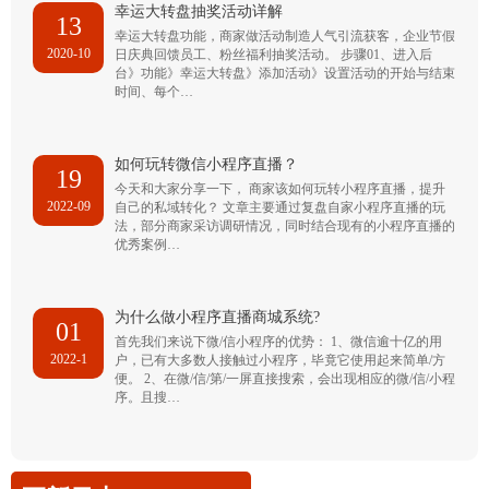
幸运大转盘抽奖活动详解
13
幸运大转盘功能，商家做活动制造人气引流获客，企业节假
2020-10
日庆典回馈员工、粉丝福利抽奖活动。 步骤01、进入后
台》功能》幸运大转盘》添加活动》设置活动的开始与结束
时间、每个…
如何玩转微信小程序直播？
19
今天和大家分享一下， 商家该如何玩转小程序直播，提升
2022-09
自己的私域转化？ 文章主要通过复盘自家小程序直播的玩
法，部分商家采访调研情况，同时结合现有的小程序直播的
优秀案例…
为什么做小程序直播商城系统?
01
首先我们来说下微/信小程序的优势： 1、微信逾十亿的用
2022-1
户，已有大多数人接触过小程序，毕竟它使用起来简单/方
便。 2、在微/信/第/一屏直接搜索，会出现相应的微/信/小程
序。且搜…