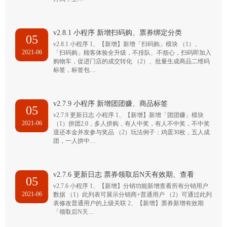
v2.8.1 小程序 新增扫码购、票券绑定分类
05
v2.8.1 小程序 1、【新增】新增「扫码购」模块 （1）、
2021-06
「扫码购」顾客体验全升级，不排队、不烦心，扫码即加入
购物车，促进门店的成交转化 （2）、批量生成商品二维码
标签，标签包…
v2.7.9 小程序 新增团团赚、商品标签
05
v2.7.9 更新日志 小程序 1、【新增】新增「团团赚」模块
2021-06
（1）拼团2.0，多人拼购，有人中奖，有人不中奖，不中奖
退还本金并发参与奖品 （2）玩法例子：鸡蛋30枚，五人成
团，一人拼中…
v2.7.6 更新日志 票券领取后N天有效期、查看
05
v2.7.6 小程序 1、【新增】分销功能新增查看所有分销用户
2021-06
数据 （1）此列表可展示分销商+普通用户 （2）可通过此列
表修改普通用户的上级关联 2、【新增】票券新增有效期
「领取后N天…