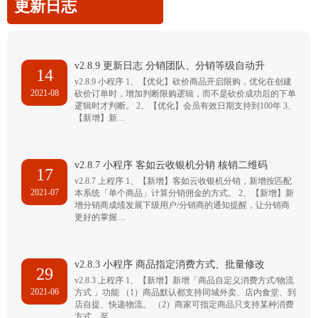
更新日志
v2.8.9 更新日志 分销团队、分销等级自动升
14
v2.8.9 小程序 1、【优化】砍价商品开启限购，优化在创建
2021-08
砍价订单时，增加判断限购逻辑，而不是砍价成功后的下单
逻辑时才判断。 2、【优化】会员有效日期支持到100年 3、
【新增】新…
v2.8.7 小程序 客如云收银机分销 核销二维码
17
v2.8.7 上程序 1、【新增】客如云收银机分销，新增按匹配
2021-07
本系统「单个商品」计算分销佣金的方式。 2、【新增】新
增分销商成绩发展下级用户/分销商的通知提醒，让分销商
更好的掌握…
v2.8.3 小程序 商品指定消费方式、批量修改
29
v2.8.3 上程序 1、【新增】新增「商品自定义消费方式/物流
2021-06
方式 」功能 （1）商品默认都支持同城外卖、店内食堂、到
店自提、快递物流。 （2）商家可指定商品只支持某种消费
方式，至…