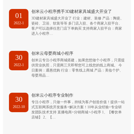
创米云小程序携手3D建材家具城盛大开业了
01
3D建材家具城盛大开业了 行业：建材、装修 产品：陶瓷、
2022-1
瓷砖、卫浴、软装等等 多门店入驻、各个商家入驻平台、
客户可以选择任意门店下单购买 支持商家入驻平台：商家
进入小程序…
创米云母婴商城小程序
30
创米云专注小程序商城搭建，如果您想做个小程序，只需提
2022-1
供营业执照，只需两三天即帮您可上线您的线上商城。 今
日案例：通惠优购 行业：零售线上商城 产品：美妆个护、
母婴用品…
创米云小程序专业制作
30
专注小程序，只做一件事，持续为客户创造价值！提供一站
2022-10
式互联网系统开发服务+解决方案！10年从业经验+专业研
发团队技术支持 直播电商+分销商城+小程序 1、【餐饮单
店铺】 2、【…