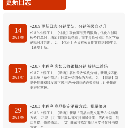
更新日志
v2.8.9 更新日志 分销团队、分销等级自动升
14
v2.8.9 小程序 1、【优化】砍价商品开启限购，优化在创建
2021-08
砍价订单时，增加判断限购逻辑，而不是砍价成功后的下单
逻辑时才判断。 2、【优化】会员有效日期支持到100年 3、
【新增】新…
v2.8.7 小程序 客如云收银机分销 核销二维码
17
v2.8.7 上程序 1、【新增】客如云收银机分销，新增按匹配
2021-07
本系统「单个商品」计算分销佣金的方式。 2、【新增】新
增分销商成绩发展下级用户/分销商的通知提醒，让分销商
更好的掌握…
v2.8.3 小程序 商品指定消费方式、批量修改
29
v2.8.3 上程序 1、【新增】新增「商品自定义消费方式/物流
2021-06
方式 」功能 （1）商品默认都支持同城外卖、店内食堂、到
店自提、快递物流。 （2）商家可指定商品只支持某种消费
方式，至…