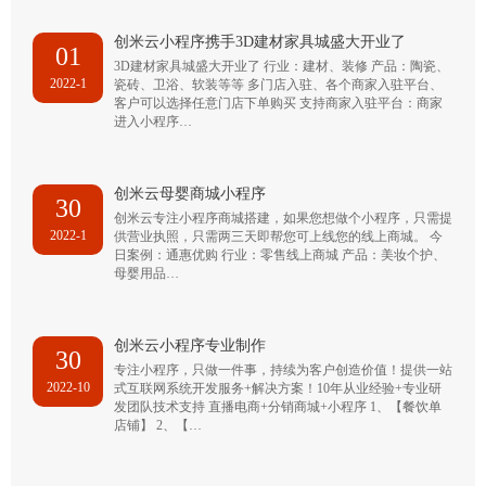
创米云小程序携手3D建材家具城盛大开业了
01
3D建材家具城盛大开业了 行业：建材、装修 产品：陶瓷、
2022-1
瓷砖、卫浴、软装等等 多门店入驻、各个商家入驻平台、
客户可以选择任意门店下单购买 支持商家入驻平台：商家
进入小程序…
创米云母婴商城小程序
30
创米云专注小程序商城搭建，如果您想做个小程序，只需提
2022-1
供营业执照，只需两三天即帮您可上线您的线上商城。 今
日案例：通惠优购 行业：零售线上商城 产品：美妆个护、
母婴用品…
创米云小程序专业制作
30
专注小程序，只做一件事，持续为客户创造价值！提供一站
2022-10
式互联网系统开发服务+解决方案！10年从业经验+专业研
发团队技术支持 直播电商+分销商城+小程序 1、【餐饮单
店铺】 2、【…