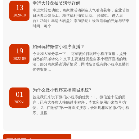
幸运大转盘抽奖活动详解
13
幸运大转盘功能，商家做活动制造人气引流获客，企业节假
2020-10
日庆典回馈员工、粉丝福利抽奖活动。 步骤01、进入后
台》功能》幸运大转盘》添加活动》设置活动的开始与结束
时间、每个…
如何玩转微信小程序直播？
19
今天和大家分享一下， 商家该如何玩转小程序直播，提升
2022-09
自己的私域转化？ 文章主要通过复盘自家小程序直播的玩
法，部分商家采访调研情况，同时结合现有的小程序直播的
优秀案例…
为什么做小程序直播商城系统?
01
首先我们来说下微/信小程序的优势： 1、微信逾十亿的用
2022-1
户，已有大多数人接触过小程序，毕竟它使用起来简单/方
便。 2、在微/信/第/一屏直接搜索，会出现相应的微/信/小程
序。且搜…