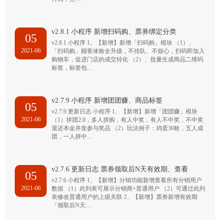
v2.8.1 小程序 新增扫码购、票券绑定分类
05
v2.8.1 小程序 1、【新增】新增「扫码购」模块 （1）、
2021-06
「扫码购」顾客体验全升级，不排队、不烦心，扫码即加入
购物车，促进门店的成交转化 （2）、批量生成商品二维码
标签，标签包…
v2.7.9 小程序 新增团团赚、商品标签
05
v2.7.9 更新日志 小程序 1、【新增】新增「团团赚」模块
2021-06
（1）拼团2.0，多人拼购，有人中奖，有人不中奖，不中奖
退还本金并发参与奖品 （2）玩法例子：鸡蛋30枚，五人成
团，一人拼中…
v2.7.6 更新日志 票券领取后N天有效期、查看
05
v2.7.6 小程序 1、【新增】分销功能新增查看所有分销用户
2021-06
数据 （1）此列表可展示分销商+普通用户 （2）可通过此列
表修改普通用户的上级关联 2、【新增】票券新增有效期
「领取后N天…