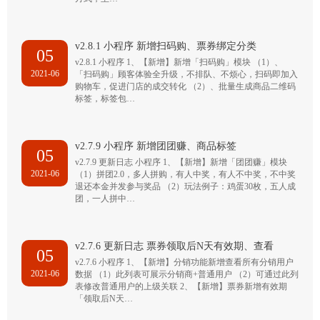
v2.8.1 小程序 新增扫码购、票券绑定分类
05
v2.8.1 小程序 1、【新增】新增「扫码购」模块 （1）、
2021-06
「扫码购」顾客体验全升级，不排队、不烦心，扫码即加入
购物车，促进门店的成交转化 （2）、批量生成商品二维码
标签，标签包…
v2.7.9 小程序 新增团团赚、商品标签
05
v2.7.9 更新日志 小程序 1、【新增】新增「团团赚」模块
2021-06
（1）拼团2.0，多人拼购，有人中奖，有人不中奖，不中奖
退还本金并发参与奖品 （2）玩法例子：鸡蛋30枚，五人成
团，一人拼中…
v2.7.6 更新日志 票券领取后N天有效期、查看
05
v2.7.6 小程序 1、【新增】分销功能新增查看所有分销用户
2021-06
数据 （1）此列表可展示分销商+普通用户 （2）可通过此列
表修改普通用户的上级关联 2、【新增】票券新增有效期
「领取后N天…