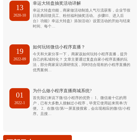
幸运大转盘抽奖活动详解
13
幸运大转盘功能，商家做活动制造人气引流获客，企业节假
2020-10
日庆典回馈员工、粉丝福利抽奖活动。 步骤01、进入后
台》功能》幸运大转盘》添加活动》设置活动的开始与结束
时间、每个…
如何玩转微信小程序直播？
19
今天和大家分享一下， 商家该如何玩转小程序直播，提升
2022-09
自己的私域转化？ 文章主要通过复盘自家小程序直播的玩
法，部分商家采访调研情况，同时结合现有的小程序直播的
优秀案例…
为什么做小程序直播商城系统?
01
首先我们来说下微/信小程序的优势： 1、微信逾十亿的用
2022-1
户，已有大多数人接触过小程序，毕竟它使用起来简单/方
便。 2、在微/信/第/一屏直接搜索，会出现相应的微/信/小程
序。且搜…