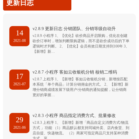
更新日志
v2.8.9 更新日志 分销团队、分销等级自动升
14
v2.8.9 小程序 1、【优化】砍价商品开启限购，优化在创建
2021-08
砍价订单时，增加判断限购逻辑，而不是砍价成功后的下单
逻辑时才判断。 2、【优化】会员有效日期支持到100年 3、
【新增】新…
v2.8.7 小程序 客如云收银机分销 核销二维码
17
v2.8.7 上程序 1、【新增】客如云收银机分销，新增按匹配
2021-07
本系统「单个商品」计算分销佣金的方式。 2、【新增】新
增分销商成绩发展下级用户/分销商的通知提醒，让分销商
更好的掌握…
v2.8.3 小程序 商品指定消费方式、批量修改
29
v2.8.3 上程序 1、【新增】新增「商品自定义消费方式/物流
2021-06
方式 」功能 （1）商品默认都支持同城外卖、店内食堂、到
店自提、快递物流。 （2）商家可指定商品只支持某种消费
方式，至…