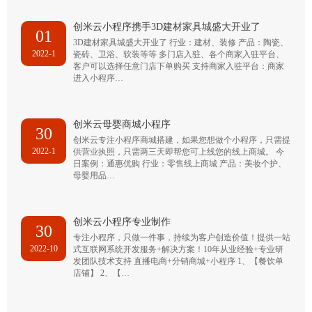
创米云小程序携手3D建材家具城盛大开业了
01
3D建材家具城盛大开业了 行业：建材、装修 产品：陶瓷、
2022-1
瓷砖、卫浴、软装等等 多门店入驻、各个商家入驻平台、
客户可以选择任意门店下单购买 支持商家入驻平台：商家
进入小程序…
创米云母婴商城小程序
30
创米云专注小程序商城搭建，如果您想做个小程序，只需提
2022-1
供营业执照，只需两三天即帮您可上线您的线上商城。 今
日案例：通惠优购 行业：零售线上商城 产品：美妆个护、
母婴用品…
创米云小程序专业制作
30
专注小程序，只做一件事，持续为客户创造价值！提供一站
2022-10
式互联网系统开发服务+解决方案！10年从业经验+专业研
发团队技术支持 直播电商+分销商城+小程序 1、【餐饮单
店铺】 2、【…