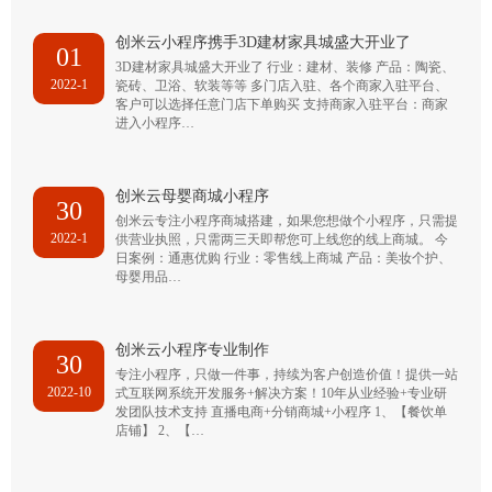
创米云小程序携手3D建材家具城盛大开业了
01
3D建材家具城盛大开业了 行业：建材、装修 产品：陶瓷、
2022-1
瓷砖、卫浴、软装等等 多门店入驻、各个商家入驻平台、
客户可以选择任意门店下单购买 支持商家入驻平台：商家
进入小程序…
创米云母婴商城小程序
30
创米云专注小程序商城搭建，如果您想做个小程序，只需提
2022-1
供营业执照，只需两三天即帮您可上线您的线上商城。 今
日案例：通惠优购 行业：零售线上商城 产品：美妆个护、
母婴用品…
创米云小程序专业制作
30
专注小程序，只做一件事，持续为客户创造价值！提供一站
2022-10
式互联网系统开发服务+解决方案！10年从业经验+专业研
发团队技术支持 直播电商+分销商城+小程序 1、【餐饮单
店铺】 2、【…