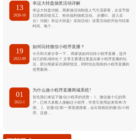
幸运大转盘抽奖活动详解
13
幸运大转盘功能，商家做活动制造人气引流获客，企业节假
2020-10
日庆典回馈员工、粉丝福利抽奖活动。 步骤01、进入后
台》功能》幸运大转盘》添加活动》设置活动的开始与结束
时间、每个…
如何玩转微信小程序直播？
19
今天和大家分享一下， 商家该如何玩转小程序直播，提升
2022-09
自己的私域转化？ 文章主要通过复盘自家小程序直播的玩
法，部分商家采访调研情况，同时结合现有的小程序直播的
优秀案例…
为什么做小程序直播商城系统?
01
首先我们来说下微/信小程序的优势： 1、微信逾十亿的用
2022-1
户，已有大多数人接触过小程序，毕竟它使用起来简单/方
便。 2、在微/信/第/一屏直接搜索，会出现相应的微/信/小程
序。且搜…