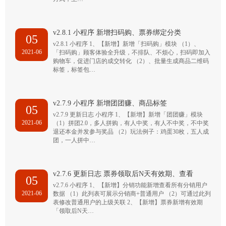
v2.8.1 小程序 新增扫码购、票券绑定分类
05
v2.8.1 小程序 1、【新增】新增「扫码购」模块 （1）、
2021-06
「扫码购」顾客体验全升级，不排队、不烦心，扫码即加入
购物车，促进门店的成交转化 （2）、批量生成商品二维码
标签，标签包…
v2.7.9 小程序 新增团团赚、商品标签
05
v2.7.9 更新日志 小程序 1、【新增】新增「团团赚」模块
2021-06
（1）拼团2.0，多人拼购，有人中奖，有人不中奖，不中奖
退还本金并发参与奖品 （2）玩法例子：鸡蛋30枚，五人成
团，一人拼中…
v2.7.6 更新日志 票券领取后N天有效期、查看
05
v2.7.6 小程序 1、【新增】分销功能新增查看所有分销用户
2021-06
数据 （1）此列表可展示分销商+普通用户 （2）可通过此列
表修改普通用户的上级关联 2、【新增】票券新增有效期
「领取后N天…