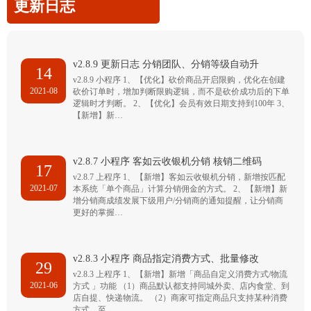
更新日志
v2.8.9 更新日志 分销团队、分销等级自动升
14
v2.8.9 小程序 1、【优化】砍价商品开启限购，优化在创建
2021-08
砍价订单时，增加判断限购逻辑，而不是砍价成功后的下单
逻辑时才判断。 2、【优化】会员有效日期支持到100年 3、
【新增】新…
v2.8.7 小程序 客如云收银机分销 核销二维码
17
v2.8.7 上程序 1、【新增】客如云收银机分销，新增按匹配
2021-07
本系统「单个商品」计算分销佣金的方式。 2、【新增】新
增分销商成绩发展下级用户/分销商的通知提醒，让分销商
更好的掌握…
v2.8.3 小程序 商品指定消费方式、批量修改
29
v2.8.3 上程序 1、【新增】新增「商品自定义消费方式/物流
2021-06
方式 」功能 （1）商品默认都支持同城外卖、店内食堂、到
店自提、快递物流。 （2）商家可指定商品只支持某种消费
方式，至…