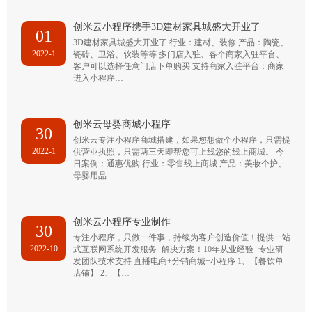
创米云小程序携手3D建材家具城盛大开业了
01
3D建材家具城盛大开业了 行业：建材、装修 产品：陶瓷、
2022-1
瓷砖、卫浴、软装等等 多门店入驻、各个商家入驻平台、
客户可以选择任意门店下单购买 支持商家入驻平台：商家
进入小程序…
创米云母婴商城小程序
30
创米云专注小程序商城搭建，如果您想做个小程序，只需提
2022-1
供营业执照，只需两三天即帮您可上线您的线上商城。 今
日案例：通惠优购 行业：零售线上商城 产品：美妆个护、
母婴用品…
创米云小程序专业制作
30
专注小程序，只做一件事，持续为客户创造价值！提供一站
2022-10
式互联网系统开发服务+解决方案！10年从业经验+专业研
发团队技术支持 直播电商+分销商城+小程序 1、【餐饮单
店铺】 2、【…