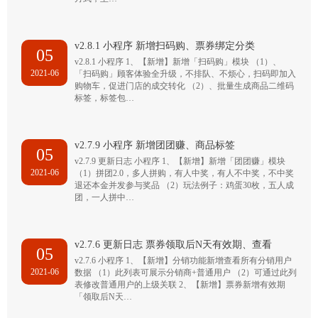
v2.8.1 小程序 新增扫码购、票券绑定分类
05
v2.8.1 小程序 1、【新增】新增「扫码购」模块 （1）、
2021-06
「扫码购」顾客体验全升级，不排队、不烦心，扫码即加入
购物车，促进门店的成交转化 （2）、批量生成商品二维码
标签，标签包…
v2.7.9 小程序 新增团团赚、商品标签
05
v2.7.9 更新日志 小程序 1、【新增】新增「团团赚」模块
2021-06
（1）拼团2.0，多人拼购，有人中奖，有人不中奖，不中奖
退还本金并发参与奖品 （2）玩法例子：鸡蛋30枚，五人成
团，一人拼中…
v2.7.6 更新日志 票券领取后N天有效期、查看
05
v2.7.6 小程序 1、【新增】分销功能新增查看所有分销用户
2021-06
数据 （1）此列表可展示分销商+普通用户 （2）可通过此列
表修改普通用户的上级关联 2、【新增】票券新增有效期
「领取后N天…