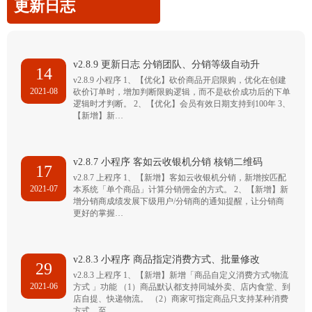
更新日志
v2.8.9 更新日志 分销团队、分销等级自动升
14
v2.8.9 小程序 1、【优化】砍价商品开启限购，优化在创建
2021-08
砍价订单时，增加判断限购逻辑，而不是砍价成功后的下单
逻辑时才判断。 2、【优化】会员有效日期支持到100年 3、
【新增】新…
v2.8.7 小程序 客如云收银机分销 核销二维码
17
v2.8.7 上程序 1、【新增】客如云收银机分销，新增按匹配
2021-07
本系统「单个商品」计算分销佣金的方式。 2、【新增】新
增分销商成绩发展下级用户/分销商的通知提醒，让分销商
更好的掌握…
v2.8.3 小程序 商品指定消费方式、批量修改
29
v2.8.3 上程序 1、【新增】新增「商品自定义消费方式/物流
2021-06
方式 」功能 （1）商品默认都支持同城外卖、店内食堂、到
店自提、快递物流。 （2）商家可指定商品只支持某种消费
方式，至…