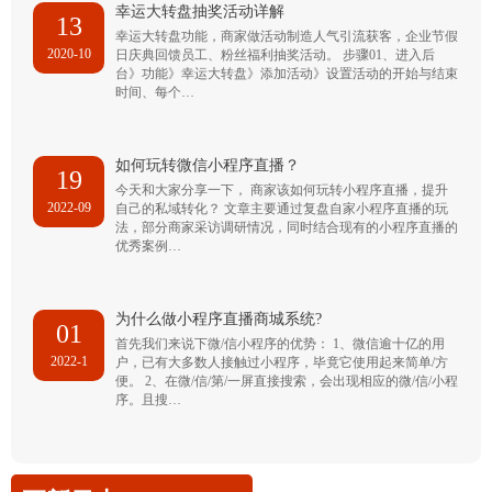
幸运大转盘抽奖活动详解
13
幸运大转盘功能，商家做活动制造人气引流获客，企业节假
2020-10
日庆典回馈员工、粉丝福利抽奖活动。 步骤01、进入后
台》功能》幸运大转盘》添加活动》设置活动的开始与结束
时间、每个…
如何玩转微信小程序直播？
19
今天和大家分享一下， 商家该如何玩转小程序直播，提升
2022-09
自己的私域转化？ 文章主要通过复盘自家小程序直播的玩
法，部分商家采访调研情况，同时结合现有的小程序直播的
优秀案例…
为什么做小程序直播商城系统?
01
首先我们来说下微/信小程序的优势： 1、微信逾十亿的用
2022-1
户，已有大多数人接触过小程序，毕竟它使用起来简单/方
便。 2、在微/信/第/一屏直接搜索，会出现相应的微/信/小程
序。且搜…