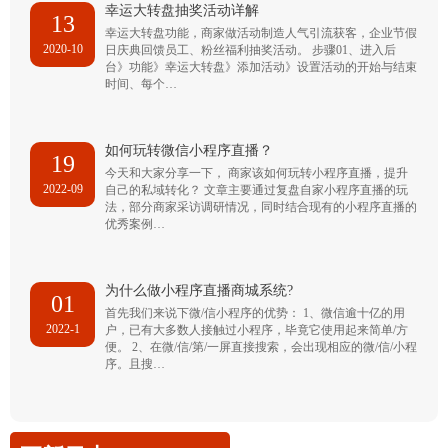
幸运大转盘抽奖活动详解
13
幸运大转盘功能，商家做活动制造人气引流获客，企业节假
2020-10
日庆典回馈员工、粉丝福利抽奖活动。 步骤01、进入后
台》功能》幸运大转盘》添加活动》设置活动的开始与结束
时间、每个…
如何玩转微信小程序直播？
19
今天和大家分享一下， 商家该如何玩转小程序直播，提升
2022-09
自己的私域转化？ 文章主要通过复盘自家小程序直播的玩
法，部分商家采访调研情况，同时结合现有的小程序直播的
优秀案例…
为什么做小程序直播商城系统?
01
首先我们来说下微/信小程序的优势： 1、微信逾十亿的用
2022-1
户，已有大多数人接触过小程序，毕竟它使用起来简单/方
便。 2、在微/信/第/一屏直接搜索，会出现相应的微/信/小程
序。且搜…