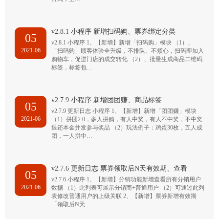
v2.8.1 小程序 新增扫码购、票券绑定分类
05
v2.8.1 小程序 1、【新增】新增「扫码购」模块 （1）、
2021-06
「扫码购」顾客体验全升级，不排队、不烦心，扫码即加入
购物车，促进门店的成交转化 （2）、批量生成商品二维码
标签，标签包…
v2.7.9 小程序 新增团团赚、商品标签
05
v2.7.9 更新日志 小程序 1、【新增】新增「团团赚」模块
2021-06
（1）拼团2.0，多人拼购，有人中奖，有人不中奖，不中奖
退还本金并发参与奖品 （2）玩法例子：鸡蛋30枚，五人成
团，一人拼中…
v2.7.6 更新日志 票券领取后N天有效期、查看
05
v2.7.6 小程序 1、【新增】分销功能新增查看所有分销用户
2021-06
数据 （1）此列表可展示分销商+普通用户 （2）可通过此列
表修改普通用户的上级关联 2、【新增】票券新增有效期
「领取后N天…