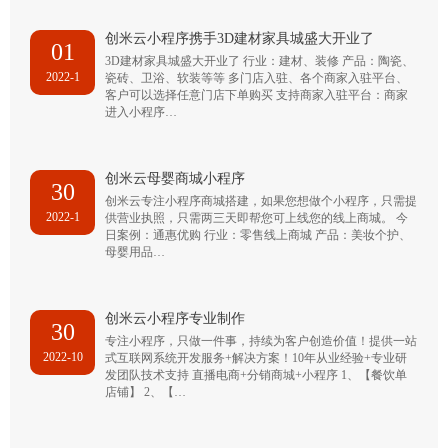
创米云小程序携手3D建材家具城盛大开业了
01
3D建材家具城盛大开业了 行业：建材、装修 产品：陶瓷、
2022-1
瓷砖、卫浴、软装等等 多门店入驻、各个商家入驻平台、
客户可以选择任意门店下单购买 支持商家入驻平台：商家
进入小程序…
创米云母婴商城小程序
30
创米云专注小程序商城搭建，如果您想做个小程序，只需提
2022-1
供营业执照，只需两三天即帮您可上线您的线上商城。 今
日案例：通惠优购 行业：零售线上商城 产品：美妆个护、
母婴用品…
创米云小程序专业制作
30
专注小程序，只做一件事，持续为客户创造价值！提供一站
2022-10
式互联网系统开发服务+解决方案！10年从业经验+专业研
发团队技术支持 直播电商+分销商城+小程序 1、【餐饮单
店铺】 2、【…