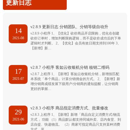
更新日志
v2.8.9 更新日志 分销团队、分销等级自动升
14
v2.8.9 小程序 1、【优化】砍价商品开启限购，优化在创建
2021-08
砍价订单时，增加判断限购逻辑，而不是砍价成功后的下单
逻辑时才判断。 2、【优化】会员有效日期支持到100年 3、
【新增】新…
v2.8.7 小程序 客如云收银机分销 核销二维码
17
v2.8.7 上程序 1、【新增】客如云收银机分销，新增按匹配
2021-07
本系统「单个商品」计算分销佣金的方式。 2、【新增】新
增分销商成绩发展下级用户/分销商的通知提醒，让分销商
更好的掌握…
v2.8.3 小程序 商品指定消费方式、批量修改
29
v2.8.3 上程序 1、【新增】新增「商品自定义消费方式/物流
2021-06
方式 」功能 （1）商品默认都支持同城外卖、店内食堂、到
店自提、快递物流。 （2）商家可指定商品只支持某种消费
方式，至…