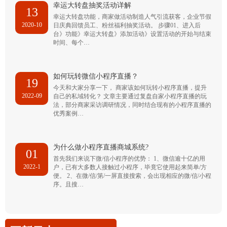
幸运大转盘抽奖活动详解
13
幸运大转盘功能，商家做活动制造人气引流获客，企业节假
2020-10
日庆典回馈员工、粉丝福利抽奖活动。 步骤01、进入后
台》功能》幸运大转盘》添加活动》设置活动的开始与结束
时间、每个…
如何玩转微信小程序直播？
19
今天和大家分享一下， 商家该如何玩转小程序直播，提升
2022-09
自己的私域转化？ 文章主要通过复盘自家小程序直播的玩
法，部分商家采访调研情况，同时结合现有的小程序直播的
优秀案例…
为什么做小程序直播商城系统?
01
首先我们来说下微/信小程序的优势： 1、微信逾十亿的用
2022-1
户，已有大多数人接触过小程序，毕竟它使用起来简单/方
便。 2、在微/信/第/一屏直接搜索，会出现相应的微/信/小程
序。且搜…