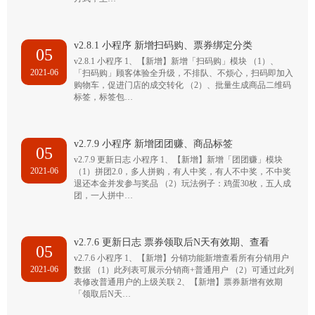
v2.8.1 小程序 新增扫码购、票券绑定分类
05
v2.8.1 小程序 1、【新增】新增「扫码购」模块 （1）、
2021-06
「扫码购」顾客体验全升级，不排队、不烦心，扫码即加入
购物车，促进门店的成交转化 （2）、批量生成商品二维码
标签，标签包…
v2.7.9 小程序 新增团团赚、商品标签
05
v2.7.9 更新日志 小程序 1、【新增】新增「团团赚」模块
2021-06
（1）拼团2.0，多人拼购，有人中奖，有人不中奖，不中奖
退还本金并发参与奖品 （2）玩法例子：鸡蛋30枚，五人成
团，一人拼中…
v2.7.6 更新日志 票券领取后N天有效期、查看
05
v2.7.6 小程序 1、【新增】分销功能新增查看所有分销用户
2021-06
数据 （1）此列表可展示分销商+普通用户 （2）可通过此列
表修改普通用户的上级关联 2、【新增】票券新增有效期
「领取后N天…