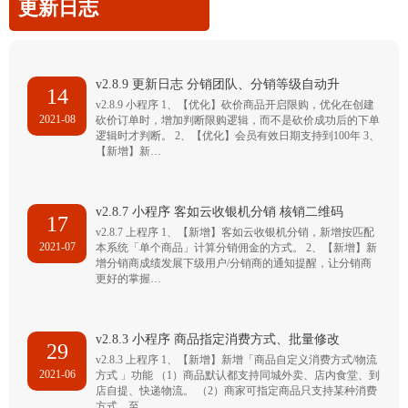
更新日志
v2.8.9 更新日志 分销团队、分销等级自动升
14
v2.8.9 小程序 1、【优化】砍价商品开启限购，优化在创建
2021-08
砍价订单时，增加判断限购逻辑，而不是砍价成功后的下单
逻辑时才判断。 2、【优化】会员有效日期支持到100年 3、
【新增】新…
v2.8.7 小程序 客如云收银机分销 核销二维码
17
v2.8.7 上程序 1、【新增】客如云收银机分销，新增按匹配
2021-07
本系统「单个商品」计算分销佣金的方式。 2、【新增】新
增分销商成绩发展下级用户/分销商的通知提醒，让分销商
更好的掌握…
v2.8.3 小程序 商品指定消费方式、批量修改
29
v2.8.3 上程序 1、【新增】新增「商品自定义消费方式/物流
2021-06
方式 」功能 （1）商品默认都支持同城外卖、店内食堂、到
店自提、快递物流。 （2）商家可指定商品只支持某种消费
方式，至…