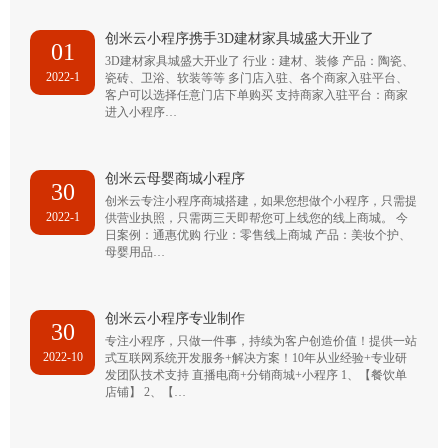
创米云小程序携手3D建材家具城盛大开业了
01
3D建材家具城盛大开业了 行业：建材、装修 产品：陶瓷、
2022-1
瓷砖、卫浴、软装等等 多门店入驻、各个商家入驻平台、
客户可以选择任意门店下单购买 支持商家入驻平台：商家
进入小程序…
创米云母婴商城小程序
30
创米云专注小程序商城搭建，如果您想做个小程序，只需提
2022-1
供营业执照，只需两三天即帮您可上线您的线上商城。 今
日案例：通惠优购 行业：零售线上商城 产品：美妆个护、
母婴用品…
创米云小程序专业制作
30
专注小程序，只做一件事，持续为客户创造价值！提供一站
2022-10
式互联网系统开发服务+解决方案！10年从业经验+专业研
发团队技术支持 直播电商+分销商城+小程序 1、【餐饮单
店铺】 2、【…