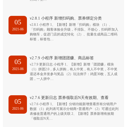
v2.8.1 小程序 新增扫码购、票券绑定分类
05
v2.8.1 小程序 1、【新增】新增「扫码购」模块 （1）、
2021-06
「扫码购」顾客体验全升级，不排队、不烦心，扫码即加入
购物车，促进门店的成交转化 （2）、批量生成商品二维码
标签，标签包…
v2.7.9 小程序 新增团团赚、商品标签
05
v2.7.9 更新日志 小程序 1、【新增】新增「团团赚」模块
2021-06
（1）拼团2.0，多人拼购，有人中奖，有人不中奖，不中奖
退还本金并发参与奖品 （2）玩法例子：鸡蛋30枚，五人成
团，一人拼中…
v2.7.6 更新日志 票券领取后N天有效期、查看
05
v2.7.6 小程序 1、【新增】分销功能新增查看所有分销用户
2021-06
数据 （1）此列表可展示分销商+普通用户 （2）可通过此列
表修改普通用户的上级关联 2、【新增】票券新增有效期
「领取后N天…