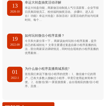
幸运大转盘抽奖活动详解
13
幸运大转盘功能，商家做活动制造人气引流获客，企业节假
2020-10
日庆典回馈员工、粉丝福利抽奖活动。 步骤01、进入后
台》功能》幸运大转盘》添加活动》设置活动的开始与结束
时间、每个…
如何玩转微信小程序直播？
19
今天和大家分享一下， 商家该如何玩转小程序直播，提升
2022-09
自己的私域转化？ 文章主要通过复盘自家小程序直播的玩
法，部分商家采访调研情况，同时结合现有的小程序直播的
优秀案例…
为什么做小程序直播商城系统?
01
首先我们来说下微/信小程序的优势： 1、微信逾十亿的用
2022-1
户，已有大多数人接触过小程序，毕竟它使用起来简单/方
便。 2、在微/信/第/一屏直接搜索，会出现相应的微/信/小程
序。且搜…