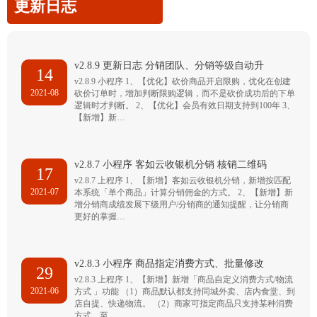
更新日志
v2.8.9 更新日志 分销团队、分销等级自动升
14
v2.8.9 小程序 1、【优化】砍价商品开启限购，优化在创建
2021-08
砍价订单时，增加判断限购逻辑，而不是砍价成功后的下单
逻辑时才判断。 2、【优化】会员有效日期支持到100年 3、
【新增】新…
v2.8.7 小程序 客如云收银机分销 核销二维码
17
v2.8.7 上程序 1、【新增】客如云收银机分销，新增按匹配
2021-07
本系统「单个商品」计算分销佣金的方式。 2、【新增】新
增分销商成绩发展下级用户/分销商的通知提醒，让分销商
更好的掌握…
v2.8.3 小程序 商品指定消费方式、批量修改
29
v2.8.3 上程序 1、【新增】新增「商品自定义消费方式/物流
2021-06
方式 」功能 （1）商品默认都支持同城外卖、店内食堂、到
店自提、快递物流。 （2）商家可指定商品只支持某种消费
方式，至…