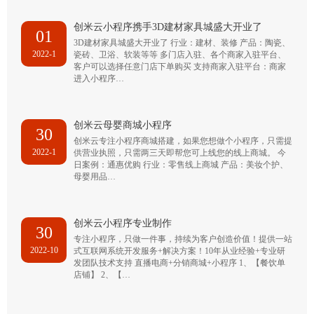
创米云小程序携手3D建材家具城盛大开业了
01
3D建材家具城盛大开业了 行业：建材、装修 产品：陶瓷、
2022-1
瓷砖、卫浴、软装等等 多门店入驻、各个商家入驻平台、
客户可以选择任意门店下单购买 支持商家入驻平台：商家
进入小程序…
创米云母婴商城小程序
30
创米云专注小程序商城搭建，如果您想做个小程序，只需提
2022-1
供营业执照，只需两三天即帮您可上线您的线上商城。 今
日案例：通惠优购 行业：零售线上商城 产品：美妆个护、
母婴用品…
创米云小程序专业制作
30
专注小程序，只做一件事，持续为客户创造价值！提供一站
2022-10
式互联网系统开发服务+解决方案！10年从业经验+专业研
发团队技术支持 直播电商+分销商城+小程序 1、【餐饮单
店铺】 2、【…