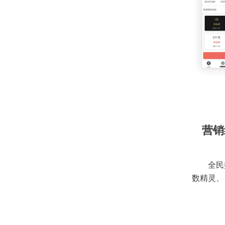
营销
全民
数精灵、