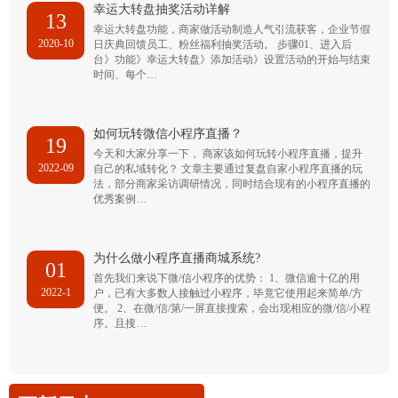
幸运大转盘抽奖活动详解
13
幸运大转盘功能，商家做活动制造人气引流获客，企业节假
2020-10
日庆典回馈员工、粉丝福利抽奖活动。 步骤01、进入后
台》功能》幸运大转盘》添加活动》设置活动的开始与结束
时间、每个…
如何玩转微信小程序直播？
19
今天和大家分享一下， 商家该如何玩转小程序直播，提升
2022-09
自己的私域转化？ 文章主要通过复盘自家小程序直播的玩
法，部分商家采访调研情况，同时结合现有的小程序直播的
优秀案例…
为什么做小程序直播商城系统?
01
首先我们来说下微/信小程序的优势： 1、微信逾十亿的用
2022-1
户，已有大多数人接触过小程序，毕竟它使用起来简单/方
便。 2、在微/信/第/一屏直接搜索，会出现相应的微/信/小程
序。且搜…