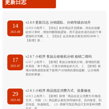
更新日志
v2.8.9 更新日志 分销团队、分销等级自动升
14
v2.8.9 小程序 1、【优化】砍价商品开启限购，优化在创建
2021-08
砍价订单时，增加判断限购逻辑，而不是砍价成功后的下单
逻辑时才判断。 2、【优化】会员有效日期支持到100年 3、
【新增】新…
v2.8.7 小程序 客如云收银机分销 核销二维码
17
v2.8.7 上程序 1、【新增】客如云收银机分销，新增按匹配
2021-07
本系统「单个商品」计算分销佣金的方式。 2、【新增】新
增分销商成绩发展下级用户/分销商的通知提醒，让分销商
更好的掌握…
v2.8.3 小程序 商品指定消费方式、批量修改
29
v2.8.3 上程序 1、【新增】新增「商品自定义消费方式/物流
2021-06
方式 」功能 （1）商品默认都支持同城外卖、店内食堂、到
店自提、快递物流。 （2）商家可指定商品只支持某种消费
方式，至…