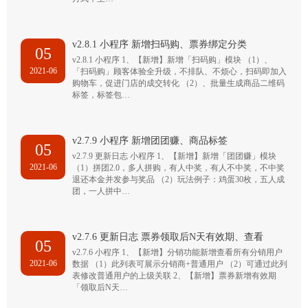
v2.8.1 小程序 新增扫码购、票券绑定分类
05
v2.8.1 小程序 1、【新增】新增「扫码购」模块 （1）、
2021-06
「扫码购」顾客体验全升级，不排队、不烦心，扫码即加入
购物车，促进门店的成交转化 （2）、批量生成商品二维码
标签，标签包…
v2.7.9 小程序 新增团团赚、商品标签
05
v2.7.9 更新日志 小程序 1、【新增】新增「团团赚」模块
2021-06
（1）拼团2.0，多人拼购，有人中奖，有人不中奖，不中奖
退还本金并发参与奖品 （2）玩法例子：鸡蛋30枚，五人成
团，一人拼中…
v2.7.6 更新日志 票券领取后N天有效期、查看
05
v2.7.6 小程序 1、【新增】分销功能新增查看所有分销用户
2021-06
数据 （1）此列表可展示分销商+普通用户 （2）可通过此列
表修改普通用户的上级关联 2、【新增】票券新增有效期
「领取后N天…