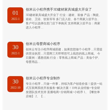
创米云小程序携手3D建材家具城盛大开业了
01
3D建材家具城盛大开业了 行业：建材、装修 产品：陶瓷、
2022-1
瓷砖、卫浴、软装等等 多门店入驻、各个商家入驻平台、
客户可以选择任意门店下单购买 支持商家入驻平台：商家
进入小程序…
创米云母婴商城小程序
30
创米云专注小程序商城搭建，如果您想做个小程序，只需提
2022-1
供营业执照，只需两三天即帮您可上线您的线上商城。 今
日案例：通惠优购 行业：零售线上商城 产品：美妆个护、
母婴用品…
创米云小程序专业制作
30
专注小程序，只做一件事，持续为客户创造价值！提供一站
2022-10
式互联网系统开发服务+解决方案！10年从业经验+专业研
发团队技术支持 直播电商+分销商城+小程序 1、【餐饮单
店铺】 2、【…