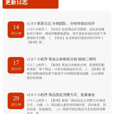
更新日志
v2.8.9 更新日志 分销团队、分销等级自动升
14
v2.8.9 小程序 1、【优化】砍价商品开启限购，优化在创建
2021-08
砍价订单时，增加判断限购逻辑，而不是砍价成功后的下单
逻辑时才判断。 2、【优化】会员有效日期支持到100年 3、
【新增】新…
v2.8.7 小程序 客如云收银机分销 核销二维码
17
v2.8.7 上程序 1、【新增】客如云收银机分销，新增按匹配
2021-07
本系统「单个商品」计算分销佣金的方式。 2、【新增】新
增分销商成绩发展下级用户/分销商的通知提醒，让分销商
更好的掌握…
v2.8.3 小程序 商品指定消费方式、批量修改
29
v2.8.3 上程序 1、【新增】新增「商品自定义消费方式/物流
2021-06
方式 」功能 （1）商品默认都支持同城外卖、店内食堂、到
店自提、快递物流。 （2）商家可指定商品只支持某种消费
方式，至…