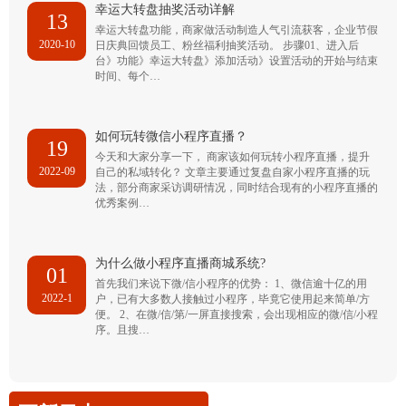
幸运大转盘抽奖活动详解
13
幸运大转盘功能，商家做活动制造人气引流获客，企业节假
2020-10
日庆典回馈员工、粉丝福利抽奖活动。 步骤01、进入后
台》功能》幸运大转盘》添加活动》设置活动的开始与结束
时间、每个…
如何玩转微信小程序直播？
19
今天和大家分享一下， 商家该如何玩转小程序直播，提升
2022-09
自己的私域转化？ 文章主要通过复盘自家小程序直播的玩
法，部分商家采访调研情况，同时结合现有的小程序直播的
优秀案例…
为什么做小程序直播商城系统?
01
首先我们来说下微/信小程序的优势： 1、微信逾十亿的用
2022-1
户，已有大多数人接触过小程序，毕竟它使用起来简单/方
便。 2、在微/信/第/一屏直接搜索，会出现相应的微/信/小程
序。且搜…