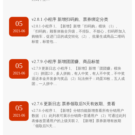
v2.8.1 小程序 新增扫码购、票券绑定分类
05
v2.8.1 小程序 1、【新增】新增「扫码购」模块 （1）、
2021-06
「扫码购」顾客体验全升级，不排队、不烦心，扫码即加入
购物车，促进门店的成交转化 （2）、批量生成商品二维码
标签，标签包…
v2.7.9 小程序 新增团团赚、商品标签
05
v2.7.9 更新日志 小程序 1、【新增】新增「团团赚」模块
2021-06
（1）拼团2.0，多人拼购，有人中奖，有人不中奖，不中奖
退还本金并发参与奖品 （2）玩法例子：鸡蛋30枚，五人成
团，一人拼中…
v2.7.6 更新日志 票券领取后N天有效期、查看
05
v2.7.6 小程序 1、【新增】分销功能新增查看所有分销用户
2021-06
数据 （1）此列表可展示分销商+普通用户 （2）可通过此列
表修改普通用户的上级关联 2、【新增】票券新增有效期
「领取后N天…