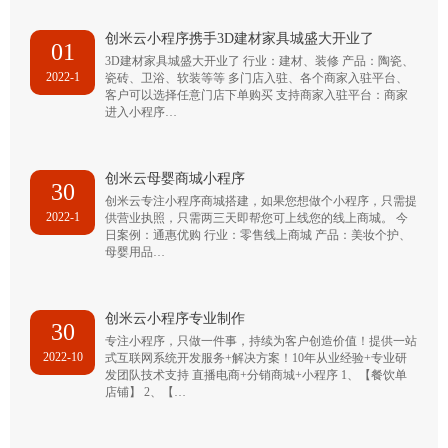
创米云小程序携手3D建材家具城盛大开业了
01
3D建材家具城盛大开业了 行业：建材、装修 产品：陶瓷、
2022-1
瓷砖、卫浴、软装等等 多门店入驻、各个商家入驻平台、
客户可以选择任意门店下单购买 支持商家入驻平台：商家
进入小程序…
创米云母婴商城小程序
30
创米云专注小程序商城搭建，如果您想做个小程序，只需提
2022-1
供营业执照，只需两三天即帮您可上线您的线上商城。 今
日案例：通惠优购 行业：零售线上商城 产品：美妆个护、
母婴用品…
创米云小程序专业制作
30
专注小程序，只做一件事，持续为客户创造价值！提供一站
2022-10
式互联网系统开发服务+解决方案！10年从业经验+专业研
发团队技术支持 直播电商+分销商城+小程序 1、【餐饮单
店铺】 2、【…